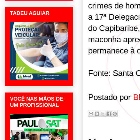
crimes de hom
TADEU AGUIAR
a 17ª Delegac
do Capibaribe
maconha apree
permanece à d
Fonte: Santa 
Postado por
B
VOCÊ NAS MÃOS DE
UM PROFISSIONAL