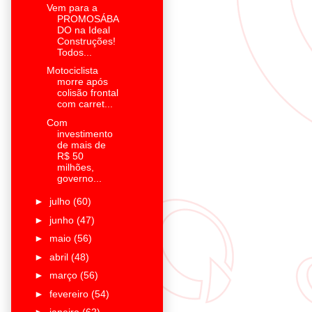
Vem para a
PROMOSÁBA
DO na Ideal
Construções!
Todos...
Motociclista
morre após
colisão frontal
com carret...
Com
investimento
de mais de
R$ 50
milhões,
governo...
►
julho
(60)
►
junho
(47)
►
maio
(56)
►
abril
(48)
►
março
(56)
►
fevereiro
(54)