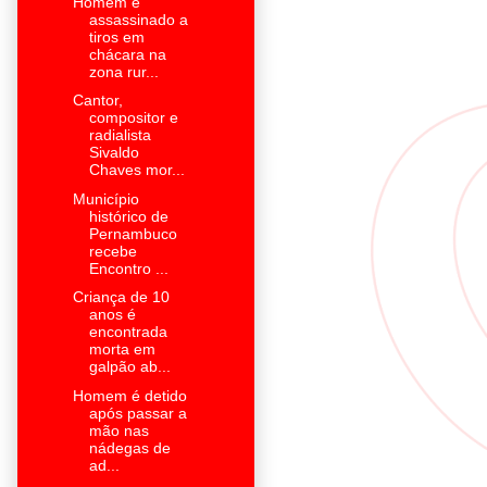
Homem é
assassinado a
tiros em
chácara na
zona rur...
Cantor,
compositor e
radialista
Sivaldo
Chaves mor...
Município
histórico de
Pernambuco
recebe
Encontro ...
Criança de 10
anos é
encontrada
morta em
galpão ab...
Homem é detido
após passar a
mão nas
nádegas de
ad...