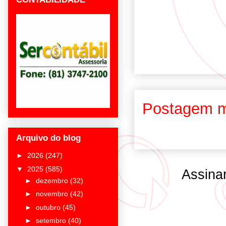
Postagem m
Arquivo do blog
►
2026
(247)
▼
2025
(585)
Assina
►
dezembro
(32)
►
novembro
(42)
►
outubro
(45)
►
setembro
(40)