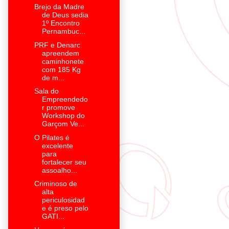
Brejo da Madre
de Deus sedia
1º Encontro
Pernambuc...
PRF e Denarc
apreendem
caminhonete
com 185 Kg
de m...
Sala do
Empreendedo
r promove
Workshop do
Garçom Ve...
O Pilates é
excelente
para
fortalecer seu
assoalho...
Criminoso de
alta
periculosidad
e é preso pelo
GATI...