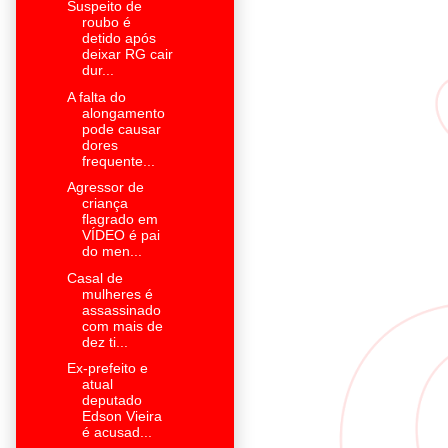
Suspeito de
roubo é
detido após
deixar RG cair
dur...
A falta do
alongamento
pode causar
dores
frequente...
Agressor de
criança
flagrado em
VÍDEO é pai
do men...
Casal de
mulheres é
assassinado
com mais de
dez ti...
Ex-prefeito e
atual
deputado
Edson Vieira
é acusad...