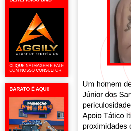
CLIQUE NA IMAGEM E FALE
COM NOSSO CONSULTOR
Um homem de 3
BARATO É AQUI!
Júnior dos San
periculosidade
Apoio Tático It
proximidades 