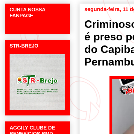
segunda-feira, 11 
CURTA NOSSA
FANPAGE
Criminoso
é preso p
STR-BREJO
do Capiba
Pernamb
AGGILY CLUBE DE
BENEFÍCIOS BMD