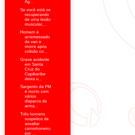
Ag...
Se você está se
recuperando
de uma lesão
muscular,...
Homem é
arremessado
de van e
morre após
colisão co...
Grave acidente
em Santa
Cruz do
Capibaribe
deixa u...
Sargento da PM
é morto com
vários
disparos de
arma...
Três homens
suspeitos de
assaltar
caminhoneiro
em ...