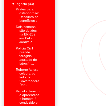
▼
agosto
(43)
Pilates para
osteoporose:
Descubra os
benefícios d...
Dois homens
são detidos
na BR-232
em Belo
Jardim c...
Polícia Civil
prende
foragido
acusado de
latrocíni...
Roberto Asfora
celebra ao
lado da
Governadora
Raqu...
Veículo clonado
é apreendido
e homem é
conduzido p...