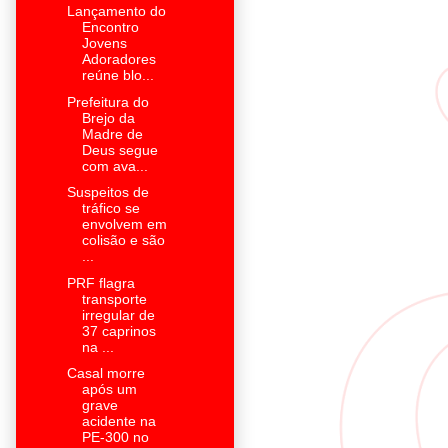
Lançamento do
Encontro
Jovens
Adoradores
reúne blo...
Prefeitura do
Brejo da
Madre de
Deus segue
com ava...
Suspeitos de
tráfico se
envolvem em
colisão e são
...
PRF flagra
transporte
irregular de
37 caprinos
na ...
Casal morre
após um
grave
acidente na
PE-300 no