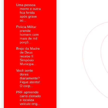
Uma pessoa
morre e outra
fica ferida
após grave
ac...
Polícia Militar
prende
homem com
mais de mil
porçõ...
Brejo da Madre
de Deus
recebe II
Simpósio
Municipa...
Você sente
dores
diariamente?
Fique atento!
O corp...
PRF apreende
carro clonado
e localiza
veículo orig...