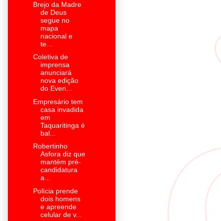
Brejo da Madre
de Deus
segue no
mapa
nacional e
te...
Coletiva de
imprensa
anunciará
nova edição
do Even...
Empresário tem
casa invadida
em
Taquaritinga é
bal...
Robertinho
Asfora diz que
mantém pré-
candidatura
a...
Polícia prende
dois homens
e apreende
celular de v...