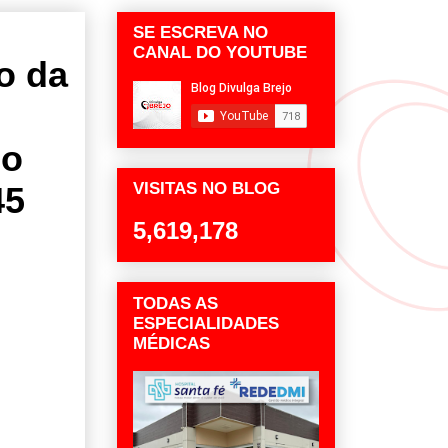
SE ESCREVA NO
CANAL DO YOUTUBE
o da
ço
VISITAS NO BLOG
45
5,619,178
TODAS AS
ESPECIALIDADES
MÉDICAS