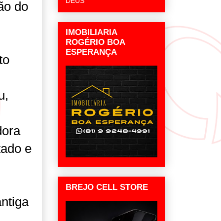
DEUS
ão do
IMOBILIARIA
ROGÉRIO BOA
ESPERANÇA
to
u,
dora
tado e
BREJO CELL STORE
ntiga