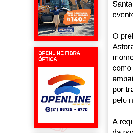
Santa
event
O pre
Asfor
OPENLINE FIBRA
momen
ÓPTICA
como 
embai
por t
pelo 
A req
da po