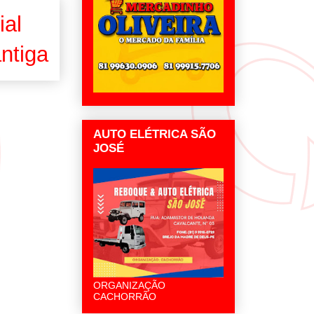
ial
ntiga
AUTO ELÉTRICA SÃO
JOSÉ
ORGANIZAÇÃO
CACHORRÃO