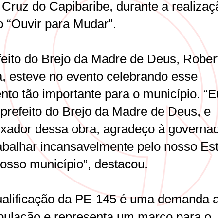
 Cruz do Capibaribe, durante a realizaç
o “Ouvir para Mudar”.
feito do Brejo da Madre de Deus, Rober
a, esteve no evento celebrando esse
to tão importante para o município. “E
prefeito do Brejo da Madre de Deus, e
xador dessa obra, agradeço à governa
rabalhar incansavelmente pelo nosso Es
nosso município”, destacou.
ualificação da PE-145 é uma demanda a
pulação e representa um marco para o