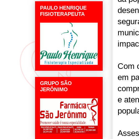
PAULO HENRIQUE
desen
FISIOTERAPEUTA
segur
munic
impac
Com o
em pa
GRUPO SÃO
compr
JERÔNIMO
e ate
popul
Asses