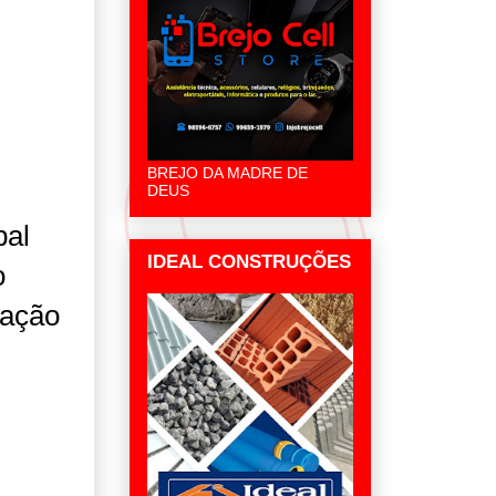
BREJO DA MADRE DE
DEUS
pal
IDEAL CONSTRUÇÕES
o
lação