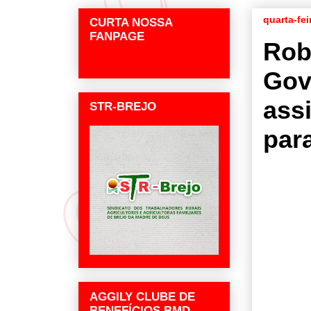
quarta-fei
CURTA NOSSA
FANPAGE
Rob
Gov
ass
STR-BREJO
par
AGGILY CLUBE DE
BENEFÍCIOS BMD