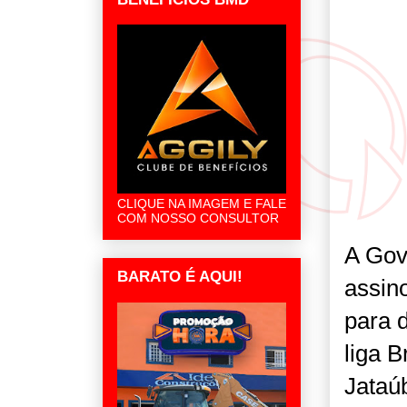
CLIQUE NA IMAGEM E FALE
COM NOSSO CONSULTOR
A Gov
BARATO É AQUI!
assino
para 
liga 
Jataú