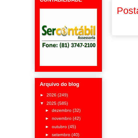
Post
Arquivo do blog
►
2026
(249)
▼
2025
(585)
►
dezembro
(32)
►
novembro
(42)
►
outubro
(45)
►
setembro
(40)