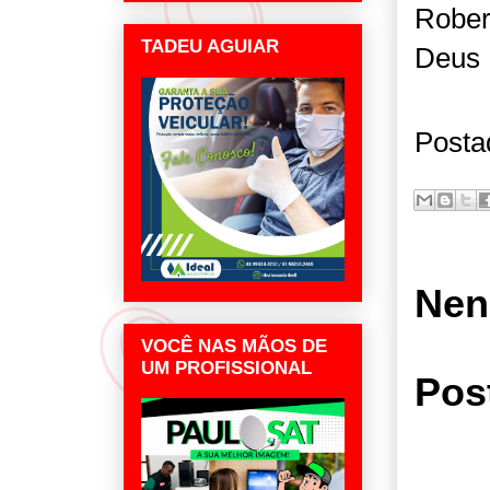
Rober
TADEU AGUIAR
Deus
Posta
Nen
VOCÊ NAS MÃOS DE
UM PROFISSIONAL
Pos