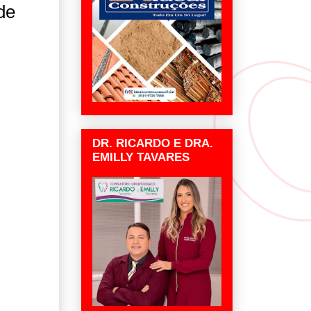
de
DR. RICARDO E DRA.
EMILLY TAVARES