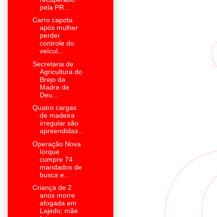
pela PR...
Carro capota
após mulher
perder
controle do
veícul...
Secretaria de
Agricultura do
Brejo da
Madre de
Deu...
Quatro cargas
de madeira
irregular são
apreendidas...
Operação Nova
Iorque
cumpre 74
mandados de
busca e...
Criança de 2
anos morre
afogada em
Lajedo; mãe