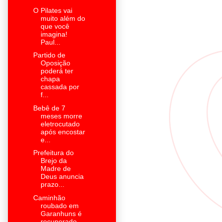
O Pilates vai
muito além do
que você
imagina!
Paul...
Partido de
Oposição
poderá ter
chapa
cassada por
f...
Bebê de 7
meses morre
eletrocutado
após encostar
e...
Prefeitura do
Brejo da
Madre de
Deus anuncia
prazo...
Caminhão
roubado em
Garanhuns é
recuperado