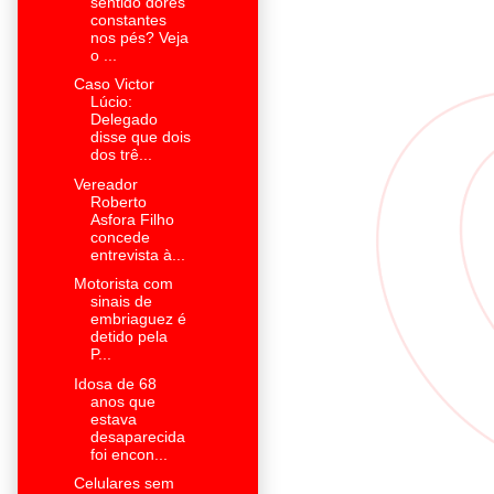
sentido dores
constantes
nos pés? Veja
o ...
Caso Victor
Lúcio:
Delegado
disse que dois
dos trê...
Vereador
Roberto
Asfora Filho
concede
entrevista à...
Motorista com
sinais de
embriaguez é
detido pela
P...
Idosa de 68
anos que
estava
desaparecida
foi encon...
Celulares sem