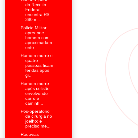
da Receita
Federal
encontra R$
380 m...
Polícia Militar
apreende
homem com
aproximadam
ente...
Homem morre e
quatro
pessoas ficam
feridas após
gr...
Homem morre
após colisão
envolvendo
carro e
caminh...
Pós-operatório
de cirurgia no
joelho: é
preciso me...
Rodovias