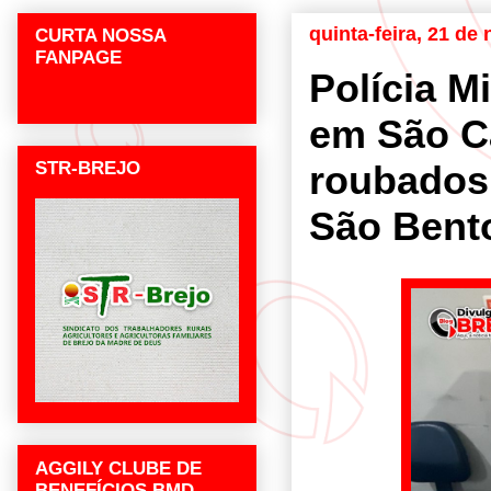
quinta-feira, 21 d
CURTA NOSSA
FANPAGE
Polícia M
em São C
STR-BREJO
roubados 
São Bent
AGGILY CLUBE DE
BENEFÍCIOS BMD