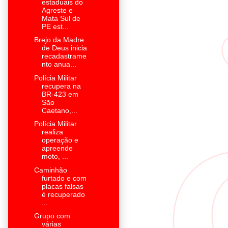
estaduais do
Agreste e
Mata Sul de
PE est...
Brejo da Madre
de Deus inicia
recadastrame
nto anua...
Polícia Militar
recupera na
BR-423 em
São
Caetano,...
Polícia Militar
realiza
operação e
apreende
moto, ...
Caminhão
furtado e com
placas falsas
é recuperado
...
Grupo com
várias