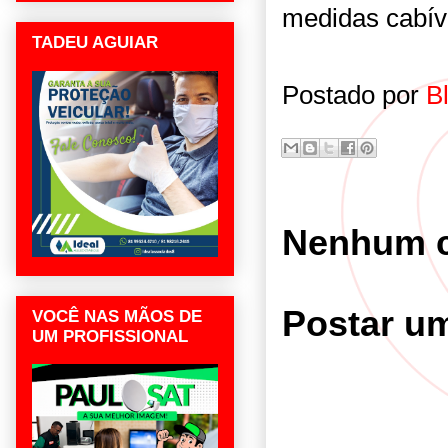
medidas cabív
TADEU AGUIAR
Postado por
B
Nenhum c
Postar u
VOCÊ NAS MÃOS DE
UM PROFISSIONAL