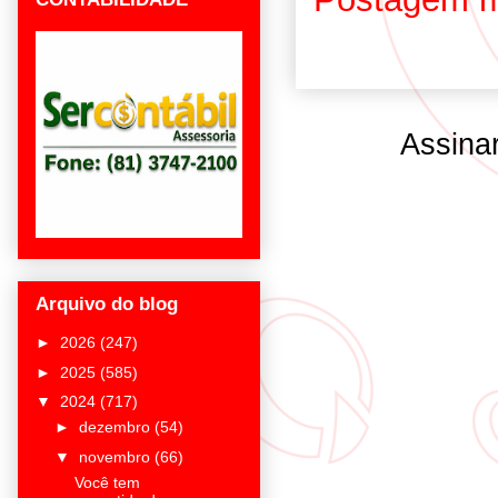
Assina
Arquivo do blog
►
2026
(247)
►
2025
(585)
▼
2024
(717)
►
dezembro
(54)
▼
novembro
(66)
Você tem