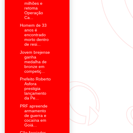
milhões e
retoma
Operação
Ca...
Homem de 33
anos é
encontrado
morto dentro
de resi...
Jovem brejense
ganha
medalha de
bronze em
competiç...
Prefeito Roberto
Asfora
prestigia
lançamento
da Pe...
PRF apreende
armamento
de guerra e
cocaína em
Goiá...
Cão farejador