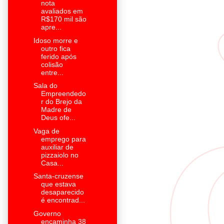
nota
avaliados em
R$170 mil são
apre...
Idoso morre e
outro fica
ferido após
colisão
entre...
Sala do
Empreendedo
r do Brejo da
Madre de
Deus ofe...
Vaga de
emprego para
auxiliar de
pizzaiolo no
Casa...
Santa-cruzense
que estava
desaparecido
é encontrad...
Governo
encaminha 38