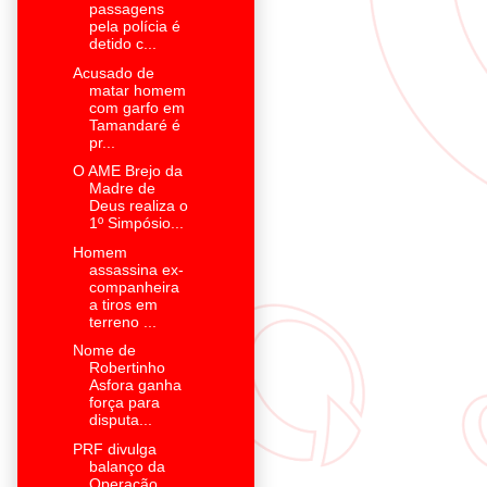
passagens
pela polícia é
detido c...
Acusado de
matar homem
com garfo em
Tamandaré é
pr...
O AME Brejo da
Madre de
Deus realiza o
1º Simpósio...
Homem
assassina ex-
companheira
a tiros em
terreno ...
Nome de
Robertinho
Asfora ganha
força para
disputa...
PRF divulga
balanço da
Operação