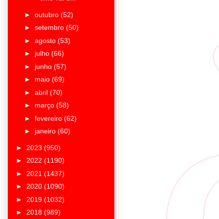
►
outubro
(52)
►
setembro
(50)
►
agosto
(53)
►
julho
(66)
►
junho
(57)
►
maio
(69)
►
abril
(70)
►
março
(58)
►
fevereiro
(62)
►
janeiro
(60)
►
2023
(950)
►
2022
(1190)
►
2021
(1437)
►
2020
(1090)
►
2019
(1032)
►
2018
(989)