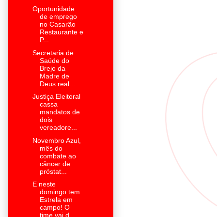
Oportunidade
de emprego
no Casarão
Restaurante e
P...
Secretaria de
Saúde do
Brejo da
Madre de
Deus real...
Justiça Eleitoral
cassa
mandatos de
dois
vereadore...
Novembro Azul,
mês do
combate ao
câncer de
próstat...
E neste
domingo tem
Estrela em
campo! O
time vai d...