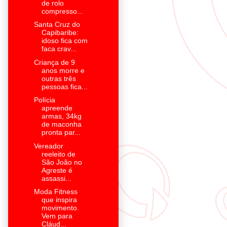
de rolo
compresso...
Santa Cruz do
Capibaribe:
idoso fica com
faca crav...
Criança de 9
anos morre e
outras três
pessoas fica...
Polícia
apreende
armas, 34kg
de maconha
pronta par...
Vereador
reeleito de
São João no
Agreste é
assassi...
Moda Fitness
que inspira
movimento.
Vem para
Cláud...