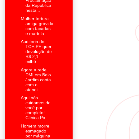
Proclamação
da República
nesta...
Mulher tortura
amiga grávida
com facadas
e martela...
Auditoria do
TCE-PE quer
devolução de
R$ 2,1
milhõ...
Agora a rede
DMI em Belo
Jardim conta
com o
atendi...
Aqui nós
cuidamos de
você por
completo!
Clínica Pa...
Homem morre
esmagado
por máquina