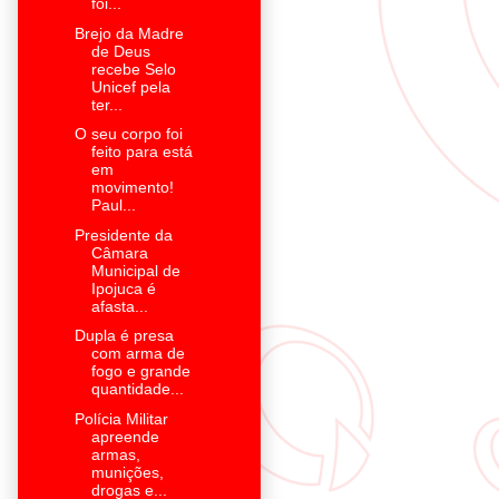
foi...
Brejo da Madre
de Deus
recebe Selo
Unicef pela
ter...
O seu corpo foi
feito para está
em
movimento!
Paul...
Presidente da
Câmara
Municipal de
Ipojuca é
afasta...
Dupla é presa
com arma de
fogo e grande
quantidade...
Polícia Militar
apreende
armas,
munições,
drogas e...