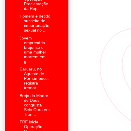
Proclamação
da Rep...
Homem é detido
suspeito de
importunação
sexual no ...
Jovem
empresário
brejense e
uma mulher
morrem em
g...
Caruaru, no
Agreste de
Pernambuco,
registra
tremor...
Brejo da Madre
de Deus
conquista
Selo Ouro em
Tran...
PRF inicia
Operação