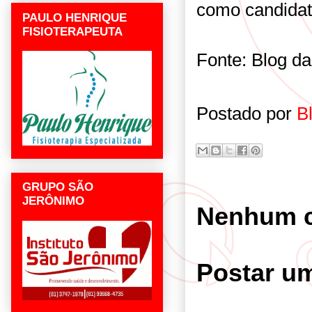
como candidat
PAULO HENRIQUE
FISIOTERAPEUTA
Fonte: Blog da
Postado por
B
GRUPO SÃO
JERÔNIMO
Nenhum c
Postar u