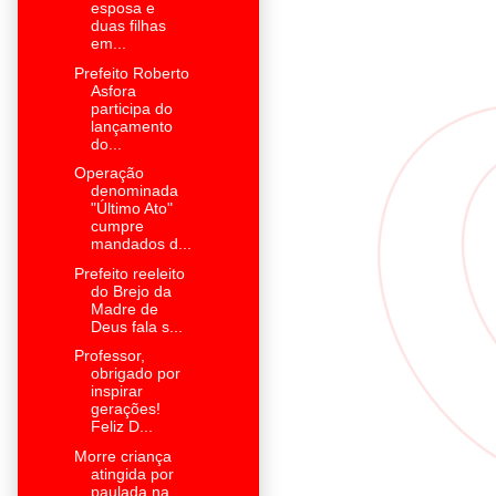
esposa e
duas filhas
em...
Prefeito Roberto
Asfora
participa do
lançamento
do...
Operação
denominada
"Último Ato"
cumpre
mandados d...
Prefeito reeleito
do Brejo da
Madre de
Deus fala s...
Professor,
obrigado por
inspirar
gerações!
Feliz D...
Morre criança
atingida por
paulada na