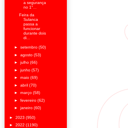
a segurança
no 1°...
Feira da
Sulanca
passa a
funcionar
durante dois
di...
►
setembro
(50)
►
agosto
(53)
►
julho
(66)
►
junho
(57)
►
maio
(69)
►
abril
(70)
►
março
(58)
►
fevereiro
(62)
►
janeiro
(60)
►
2023
(950)
►
2022
(1190)