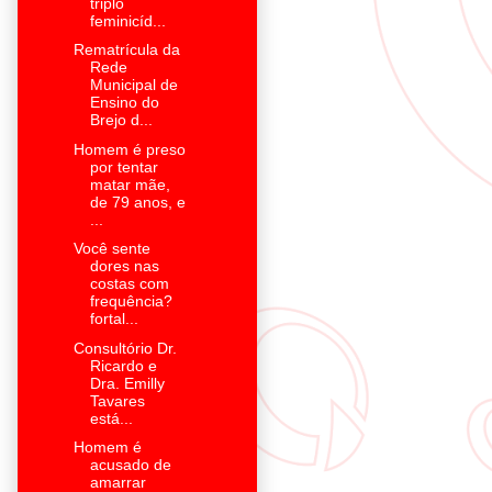
triplo
feminicíd...
Rematrícula da
Rede
Municipal de
Ensino do
Brejo d...
Homem é preso
por tentar
matar mãe,
de 79 anos, e
...
Você sente
dores nas
costas com
frequência?
fortal...
Consultório Dr.
Ricardo e
Dra. Emilly
Tavares
está...
Homem é
acusado de
amarrar