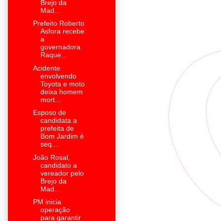
Brejo da
Mad...
Prefeito Roberto
Asfora recebe
a
governadora
Raque...
Acidente
envolvendo
Toyota e moto
deixa homem
mort...
Esposo de
candidata a
prefeita de
Bom Jardim é
seq...
João Rosal,
candidato a
vereador pelo
Brejo da
Mad...
PM inicia
operação
para garantir