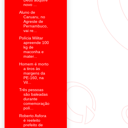
Deus adquire
novo ...
Aluno de
Caruaru, no
Agreste de
Pernambuco,
vai re...
Polícia Militar
apreende 100
kg de
maconha e
mater...
Homem é morto
a tiros às
margens da
PE-160, na
Vil...
Três pessoas
são baleadas
durante
comemoração
polí...
Roberto Asfora
é reeleito
prefeito de