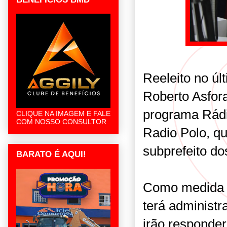
Reeleito no últ
Roberto Asfora
programa Rádio
CLIQUE NA IMAGEM E FALE
COM NOSSO CONSULTOR
Radio Polo, qu
subprefeito dos
BARATO É AQUI!
Como medida o
terá administr
irão responder 