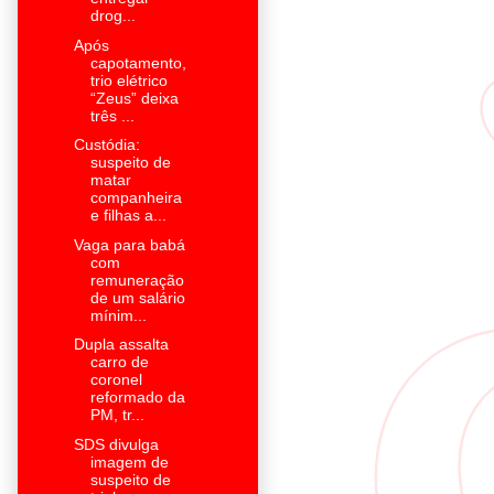
drog...
Após
capotamento,
trio elétrico
“Zeus” deixa
três ...
Custódia:
suspeito de
matar
companheira
e filhas a...
Vaga para babá
com
remuneração
de um salário
mínim...
Dupla assalta
carro de
coronel
reformado da
PM, tr...
SDS divulga
imagem de
suspeito de