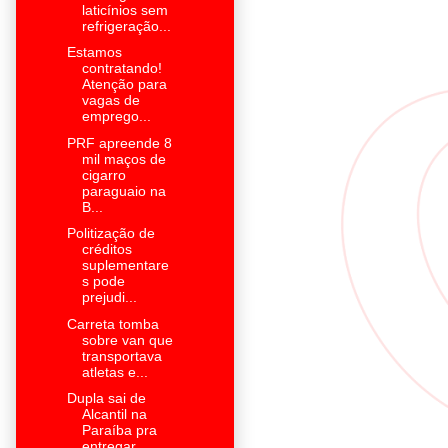
laticínios sem
refrigeração...
Estamos
contratando!
Atenção para
vagas de
emprego...
PRF apreende 8
mil maços de
cigarro
paraguaio na
B...
Politização de
créditos
suplementare
s pode
prejudi...
Carreta tomba
sobre van que
transportava
atletas e...
Dupla sai de
Alcantil na
Paraíba pra
entregar