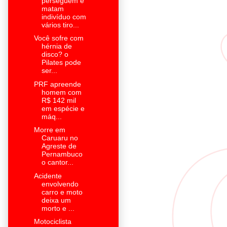
perseguem e
matam
indivíduo com
vários tiro...
Você sofre com
hérnia de
disco? o
Pilates pode
ser...
PRF apreende
homem com
R$ 142 mil
em espécie e
máq...
Morre em
Caruaru no
Agreste de
Pernambuco
o cantor...
Acidente
envolvendo
carro e moto
deixa um
morto e ...
Motociclista