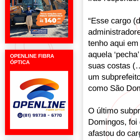
“Esse cargo (de
administradore
tenho aqui em
aquela ‘pecha
OPENLINE FIBRA
ÓPTICA
suas costas (
um subprefeito
como São Domi
O último subpr
Domingos, foi 
afastou do car