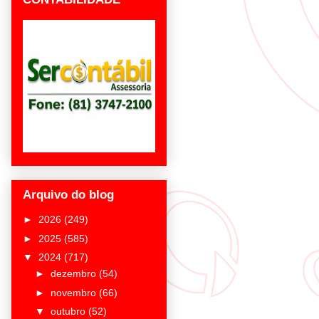
Arquivo do blog
►
2026
(249)
►
2025
(585)
▼
2024
(717)
►
dezembro
(54)
►
novembro
(66)
▼
outubro
(52)