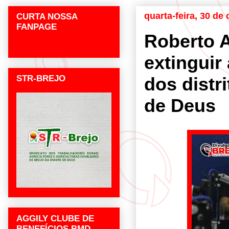
quarta-feira, 30 de
CURTA NOSSA
FANPAGE
Roberto A
extinguir
STR-BREJO
dos distr
de Deus
AGGILY CLUBE DE
BENEFÍCIOS BMD