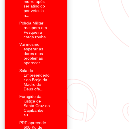
morre após
ser atingido
por veículo
n...
Polícia Militar
recupera em
Pesqueira
carga rouba...
Vai mesmo
esperar as
dores e os
problemas
aparecer...
Sala do
Empreendedo
r do Brejo da
Madre de
Deus ofe...
Foragido da
justiça de
Santa Cruz do
Capibaribe
su...
PRF apreende
600 Kg de