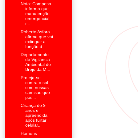
Nota: Compesa
informa que
manutenção
emergencial
r...
Roberto Asfora
afirma que vai
extinguir a
função d...
Departamento
de Vigilância
Ambiental do
Brejo da M...
Proteja-se
contra o sol
com nossas
camisas que
pos...
Criança de 9
anos é
apreendida
após furtar
celular...
Homens