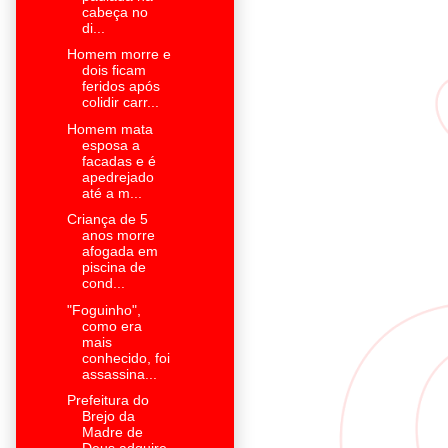
cabeça no
di...
Homem morre e
dois ficam
feridos após
colidir carr...
Homem mata
esposa a
facadas e é
apedrejado
até a m...
Criança de 5
anos morre
afogada em
piscina de
cond...
"Foguinho",
como era
mais
conhecido, foi
assassina...
Prefeitura do
Brejo da
Madre de