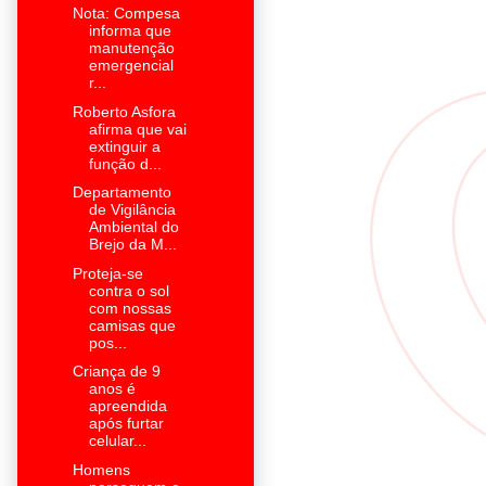
Nota: Compesa
informa que
manutenção
emergencial
r...
Roberto Asfora
afirma que vai
extinguir a
função d...
Departamento
de Vigilância
Ambiental do
Brejo da M...
Proteja-se
contra o sol
com nossas
camisas que
pos...
Criança de 9
anos é
apreendida
após furtar
celular...
Homens