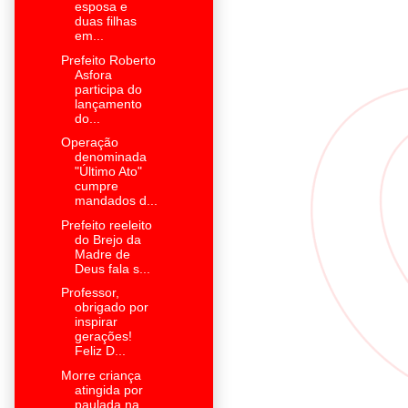
esposa e
duas filhas
em...
Prefeito Roberto
Asfora
participa do
lançamento
do...
Operação
denominada
"Último Ato"
cumpre
mandados d...
Prefeito reeleito
do Brejo da
Madre de
Deus fala s...
Professor,
obrigado por
inspirar
gerações!
Feliz D...
Morre criança
atingida por
paulada na