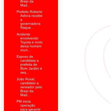
Brejo da
Mad...
Prefeito Roberto
Asfora recebe
a
governadora
Raque...
Acidente
envolvendo
Toyota e moto
deixa homem
mort...
Esposo de
candidata a
prefeita de
Bom Jardim é
seq...
João Rosal,
candidato a
vereador pelo
Brejo da
Mad...
PM inicia
operação
para garantir