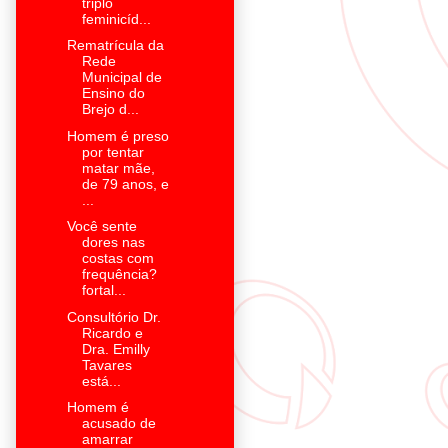
triplo
feminicíd...
Rematrícula da
Rede
Municipal de
Ensino do
Brejo d...
Homem é preso
por tentar
matar mãe,
de 79 anos, e
...
Você sente
dores nas
costas com
frequência?
fortal...
Consultório Dr.
Ricardo e
Dra. Emilly
Tavares
está...
Homem é
acusado de
amarrar