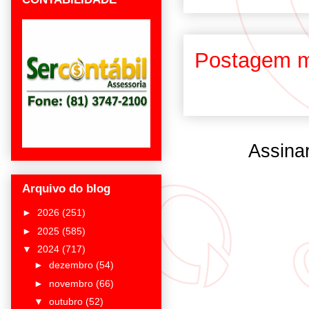
Postagem m
Assina
Arquivo do blog
►
2026
(251)
►
2025
(585)
▼
2024
(717)
►
dezembro
(54)
►
novembro
(66)
▼
outubro
(52)