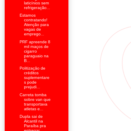
laticínios sem
refrigeração...
Estamos
contratando!
Atenção para
vagas de
emprego...
PRF apreende 8
mil maços de
cigarro
paraguaio na
B...
Politização de
créditos
suplementare
s pode
prejudi...
Carreta tomba
sobre van que
transportava
atletas e...
Dupla sai de
Alcantil na
Paraíba pra
entregar