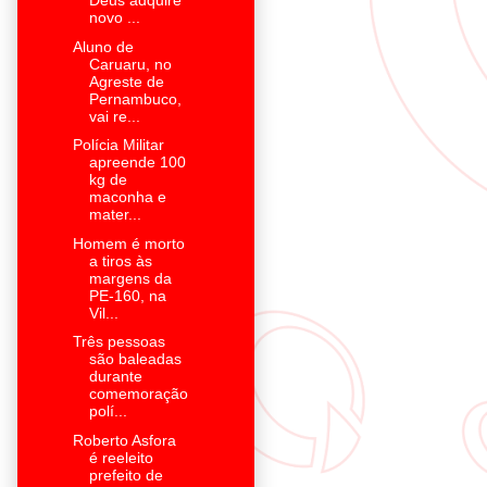
Deus adquire
novo ...
Aluno de
Caruaru, no
Agreste de
Pernambuco,
vai re...
Polícia Militar
apreende 100
kg de
maconha e
mater...
Homem é morto
a tiros às
margens da
PE-160, na
Vil...
Três pessoas
são baleadas
durante
comemoração
polí...
Roberto Asfora
é reeleito
prefeito de