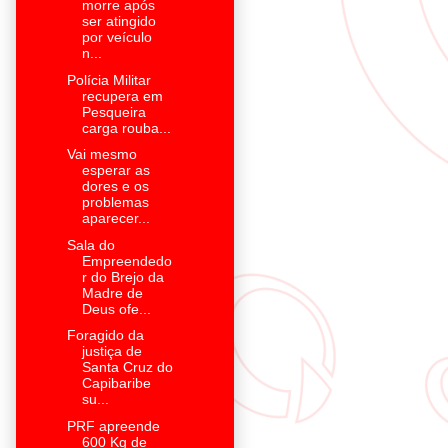
morre após
ser atingido
por veículo
n...
Polícia Militar
recupera em
Pesqueira
carga rouba...
Vai mesmo
esperar as
dores e os
problemas
aparecer...
Sala do
Empreendedo
r do Brejo da
Madre de
Deus ofe...
Foragido da
justiça de
Santa Cruz do
Capibaribe
su...
PRF apreende
600 Kg de