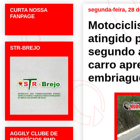
segunda-feira, 28 
CURTA NOSSA
FANPAGE
Motocicli
atingido 
STR-BREJO
segundo a
carro apr
embriagu
AGGILY CLUBE DE
BENEFÍCIOS BMD