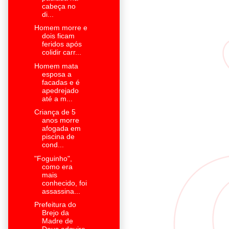
cabeça no
di...
Homem morre e
dois ficam
feridos após
colidir carr...
Homem mata
esposa a
facadas e é
apedrejado
até a m...
Criança de 5
anos morre
afogada em
piscina de
cond...
"Foguinho",
como era
mais
conhecido, foi
assassina...
Prefeitura do
Brejo da
Madre de