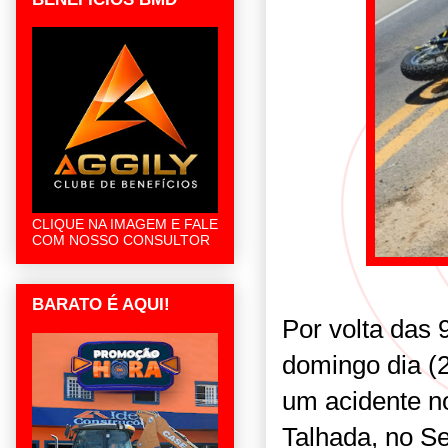
CLIQUE NA IMAGEM E FALE
COM NOSSO CONSULTOR
BARATO É AQUI!
Por volta das
domingo dia (2
um acidente n
Talhada, no S