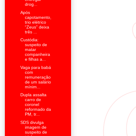
drog...
Após
capotamento,
trio elétrico
“Zeus” deixa
três ...
Custódia:
suspeito de
matar
companheira
e filhas a...
Vaga para babá
com
remuneração
de um salário
mínim...
Dupla assalta
carro de
coronel
reformado da
PM, tr...
SDS divulga
imagem de
suspeito de