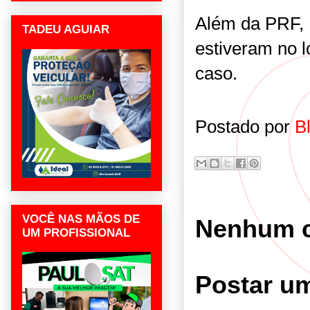
Além da PRF, 
TADEU AGUIAR
estiveram no lo
caso.
Postado por
B
VOCÊ NAS MÃOS DE
Nenhum c
UM PROFISSIONAL
Postar u