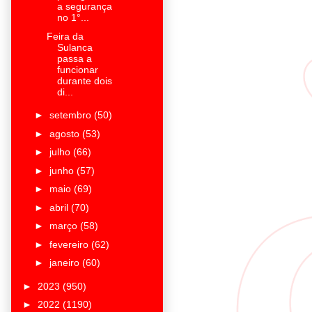
a segurança
no 1°...
Feira da
Sulanca
passa a
funcionar
durante dois
di...
►
setembro
(50)
►
agosto
(53)
►
julho
(66)
►
junho
(57)
►
maio
(69)
►
abril
(70)
►
março
(58)
►
fevereiro
(62)
►
janeiro
(60)
►
2023
(950)
►
2022
(1190)