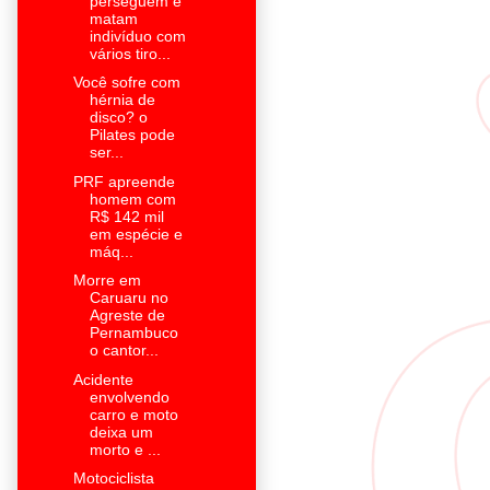
perseguem e
matam
indivíduo com
vários tiro...
Você sofre com
hérnia de
disco? o
Pilates pode
ser...
PRF apreende
homem com
R$ 142 mil
em espécie e
máq...
Morre em
Caruaru no
Agreste de
Pernambuco
o cantor...
Acidente
envolvendo
carro e moto
deixa um
morto e ...
Motociclista