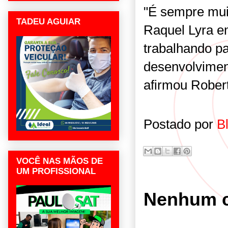
"É sempre mui
TADEU AGUIAR
Raquel Lyra e
trabalhando pa
desenvolvimen
afirmou Robert
Postado por
B
VOCÊ NAS MÃOS DE
UM PROFISSIONAL
Nenhum c