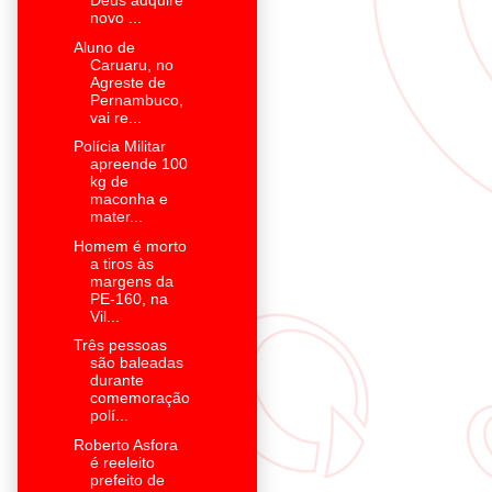
Deus adquire
novo ...
Aluno de
Caruaru, no
Agreste de
Pernambuco,
vai re...
Polícia Militar
apreende 100
kg de
maconha e
mater...
Homem é morto
a tiros às
margens da
PE-160, na
Vil...
Três pessoas
são baleadas
durante
comemoração
polí...
Roberto Asfora
é reeleito
prefeito de