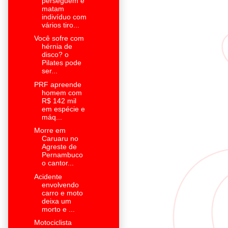
perseguem e
matam
indivíduo com
vários tiro...
Você sofre com
hérnia de
disco? o
Pilates pode
ser...
PRF apreende
homem com
R$ 142 mil
em espécie e
máq...
Morre em
Caruaru no
Agreste de
Pernambuco
o cantor...
Acidente
envolvendo
carro e moto
deixa um
morto e ...
Motociclista