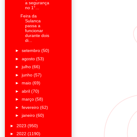
a segurança
no 1°...
Feira da
Sulanca
passa a
funcionar
durante dois
di...
►
setembro
(50)
►
agosto
(53)
►
julho
(66)
►
junho
(57)
►
maio
(69)
►
abril
(70)
►
março
(58)
►
fevereiro
(62)
►
janeiro
(60)
►
2023
(950)
►
2022
(1190)