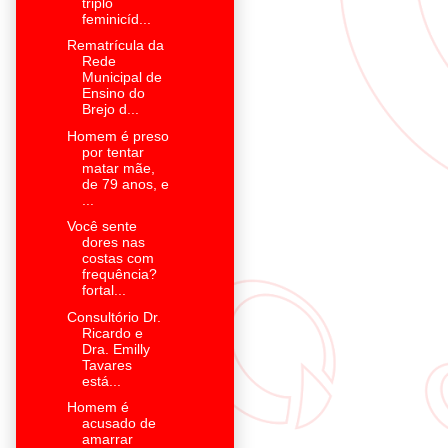
triplo
feminicíd...
Rematrícula da
Rede
Municipal de
Ensino do
Brejo d...
Homem é preso
por tentar
matar mãe,
de 79 anos, e
...
Você sente
dores nas
costas com
frequência?
fortal...
Consultório Dr.
Ricardo e
Dra. Emilly
Tavares
está...
Homem é
acusado de
amarrar