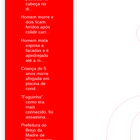
cabeça no
di...
Homem morre e
dois ficam
feridos após
colidir carr...
Homem mata
esposa a
facadas e é
apedrejado
até a m...
Criança de 5
anos morre
afogada em
piscina de
cond...
"Foguinho",
como era
mais
conhecido, foi
assassina...
Prefeitura do
Brejo da
Madre de