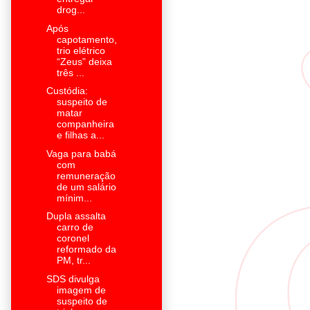
drog...
Após
capotamento,
trio elétrico
“Zeus” deixa
três ...
Custódia:
suspeito de
matar
companheira
e filhas a...
Vaga para babá
com
remuneração
de um salário
mínim...
Dupla assalta
carro de
coronel
reformado da
PM, tr...
SDS divulga
imagem de
suspeito de