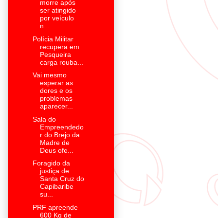
morre após
ser atingido
por veículo
n...
Polícia Militar
recupera em
Pesqueira
carga rouba...
Vai mesmo
esperar as
dores e os
problemas
aparecer...
Sala do
Empreendedo
r do Brejo da
Madre de
Deus ofe...
Foragido da
justiça de
Santa Cruz do
Capibaribe
su...
PRF apreende
600 Kg de