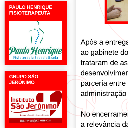
PAULO HENRIQUE
FISIOTERAPEUTA
Após a entrega
ao gabinete do
trataram de a
desenvolvimen
GRUPO SÃO
parceria entre
JERÔNIMO
administração 
No encerrament
a relevância d