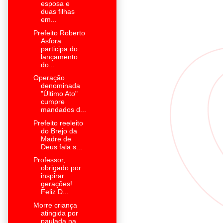
esposa e
duas filhas
em...
Prefeito Roberto
Asfora
participa do
lançamento
do...
Operação
denominada
"Último Ato"
cumpre
mandados d...
Prefeito reeleito
do Brejo da
Madre de
Deus fala s...
Professor,
obrigado por
inspirar
gerações!
Feliz D...
Morre criança
atingida por
paulada na