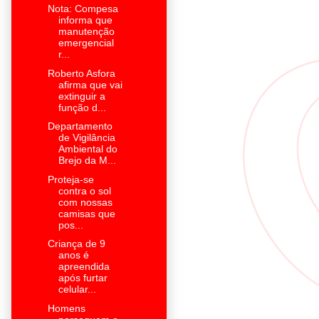
Nota: Compesa
informa que
manutenção
emergencial
r...
Roberto Asfora
afirma que vai
extinguir a
função d...
Departamento
de Vigilância
Ambiental do
Brejo da M...
Proteja-se
contra o sol
com nossas
camisas que
pos...
Criança de 9
anos é
apreendida
após furtar
celular...
Homens