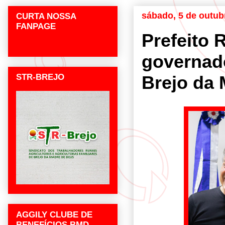
sábado, 5 de outub
CURTA NOSSA
FANPAGE
Prefeito 
governad
STR-BREJO
Brejo da
AGGILY CLUBE DE
BENEFÍCIOS BMD