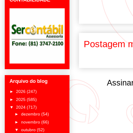
Postagem m
Assina
Arquivo do blog
►
2026
(247)
►
2025
(585)
▼
2024
(717)
►
dezembro
(54)
►
novembro
(66)
▼
outubro
(52)