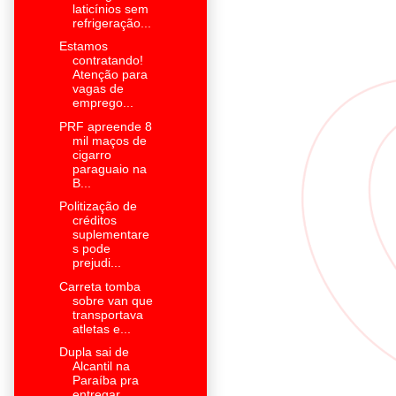
laticínios sem
refrigeração...
Estamos
contratando!
Atenção para
vagas de
emprego...
PRF apreende 8
mil maços de
cigarro
paraguaio na
B...
Politização de
créditos
suplementare
s pode
prejudi...
Carreta tomba
sobre van que
transportava
atletas e...
Dupla sai de
Alcantil na
Paraíba pra
entregar