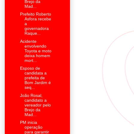
Brejo da
Mad...
Prefeito Roberto
Asfora recebe
a
governadora
Raque...
Acidente
envolvendo
Toyota e moto
deixa homem
mort...
Esposo de
candidata a
prefeita de
Bom Jardim é
seq...
João Rosal,
candidato a
vereador pelo
Brejo da
Mad...
PM inicia
operação
para garantir