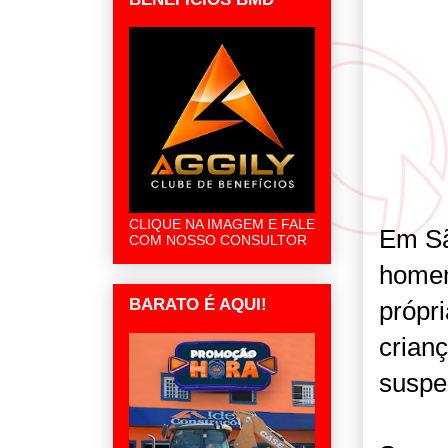
CLIQUE NA IMAGEM E FALE
Em Sã
COM NOSSO CONSULTOR
homem
BARATO É AQUI!
própr
crian
suspei