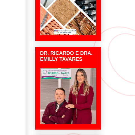
DR. RICARDO E DRA.
EMILLY TAVARES