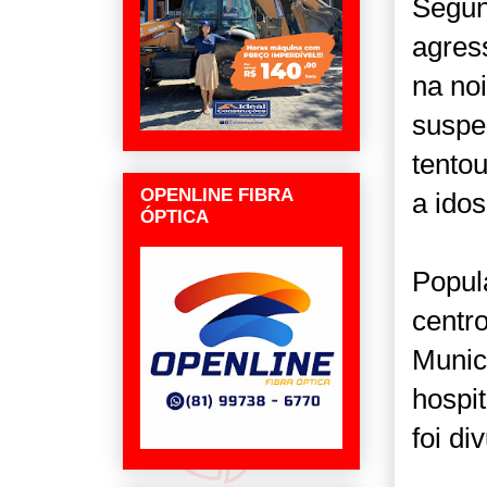
Segund
agres
na noi
suspe
tento
OPENLINE FIBRA
a ido
ÓPTICA
Popul
centr
Munic
hospi
foi di