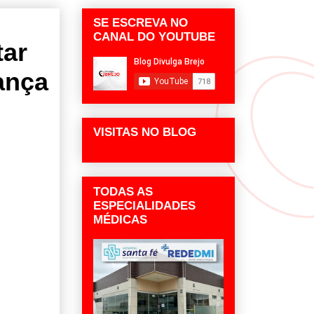
SE ESCREVA NO
CANAL DO YOUTUBE
tar
iança
VISITAS NO BLOG
TODAS AS
ESPECIALIDADES
MÉDICAS