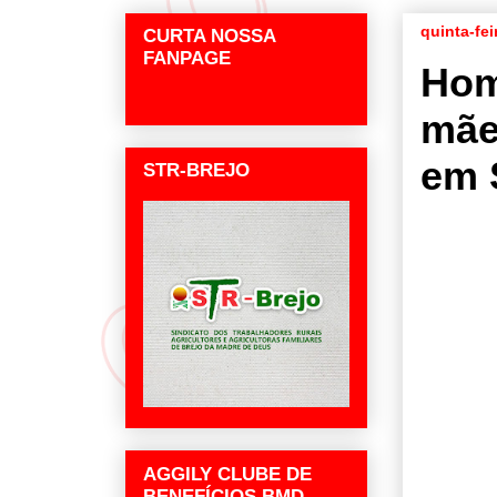
quinta-fei
CURTA NOSSA
FANPAGE
Hom
mãe,
em 
STR-BREJO
AGGILY CLUBE DE
BENEFÍCIOS BMD