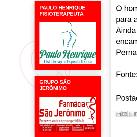
O hom
PAULO HENRIQUE
FISIOTERAPEUTA
para a
Ainda 
encam
Pern
Fonte
GRUPO SÃO
JERÔNIMO
Posta