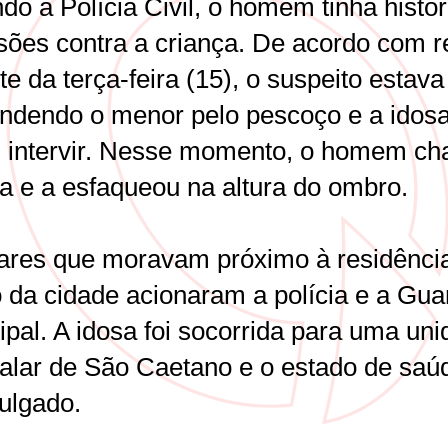
o a Polícia Civil, o homem tinha histór
sões contra a criança. De acordo com re
te da terça-feira (15), o suspeito estava
ndendo o menor pelo pescoço e a idos
u intervir. Nesse momento, o homem c
sa e a esfaqueou na altura do ombro.
ares que moravam próximo à residênci
o da cidade acionaram a polícia e a Gua
ipal. A idosa foi socorrida para uma un
talar de São Caetano e o estado de saú
vulgado.