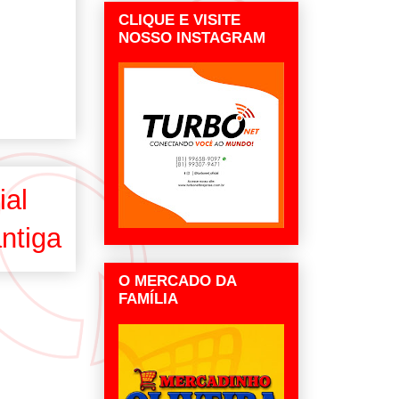
CLIQUE E VISITE
NOSSO INSTAGRAM
ial
ntiga
O MERCADO DA
FAMÍLIA