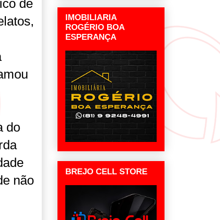
ico de
IMOBILIARIA
latos,
ROGÉRIO BOA
ESPERANÇA
a
hamou
a do
rda
idade
BREJO CELL STORE
de não