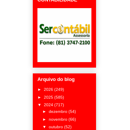
Arquivo do blog
►
2026
(249)
►
2025
(585)
▼
2024
(717)
►
dezembro
(54)
►
novembro
(66)
▼
outubro
(52)