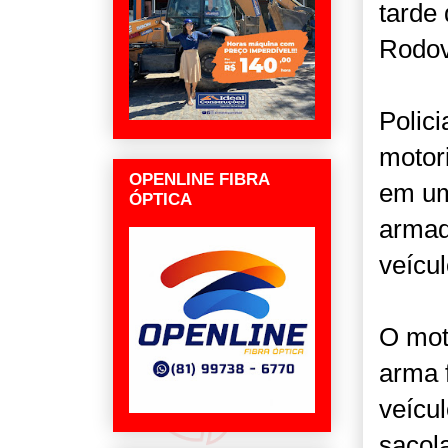
tarde 
Rodov
Polic
motor
OPENLINE FIBRA
em um
ÓPTICA
armad
veícu
O mot
arma 
veícu
sacol