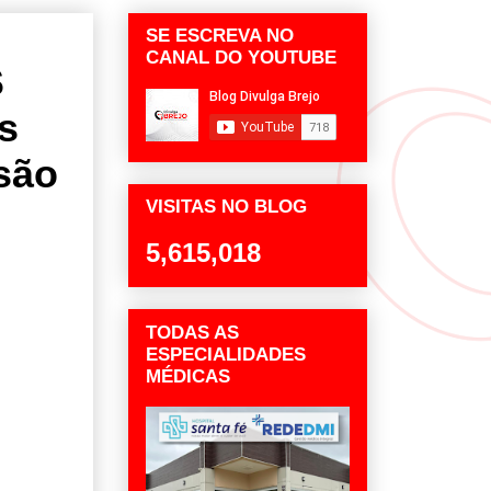
SE ESCREVA NO
CANAL DO YOUTUBE
$
s
são
VISITAS NO BLOG
5,615,018
TODAS AS
ESPECIALIDADES
MÉDICAS