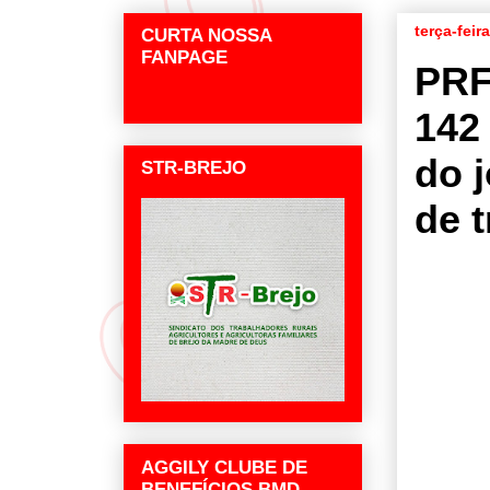
terça-feir
CURTA NOSSA
FANPAGE
PRF
142
do 
STR-BREJO
de 
AGGILY CLUBE DE
BENEFÍCIOS BMD