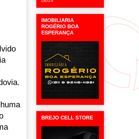
DEUS
IMOBILIARIA
ROGÉRIO BOA
ESPERANÇA
lvido
ia
dovia.
enhuma
o
BREJO CELL STORE
uma