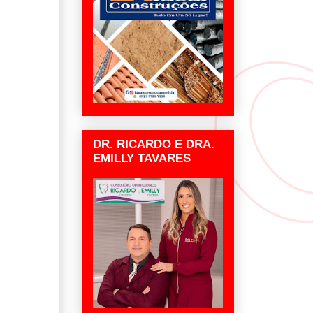
DR. RICARDO E DRA.
EMILLY TAVARES