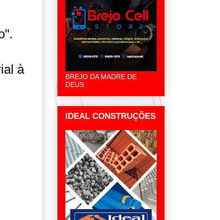
o".
al à
BREJO DA MADRE DE
DEUS
IDEAL CONSTRUÇÕES