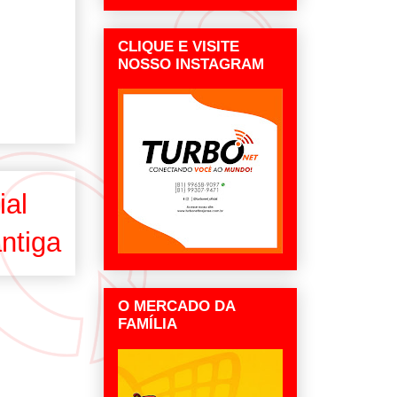
CLIQUE E VISITE
NOSSO INSTAGRAM
ial
ntiga
O MERCADO DA
FAMÍLIA