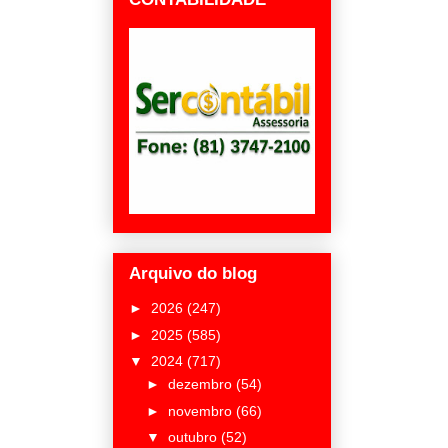
Arquivo do blog
►
2026
(247)
►
2025
(585)
▼
2024
(717)
►
dezembro
(54)
►
novembro
(66)
▼
outubro
(52)