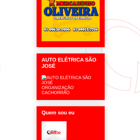
AUTO ELÉTRICA SÃO
JOSÉ
ORGANIZAÇÃO
CACHORRÃO
Quem sou eu