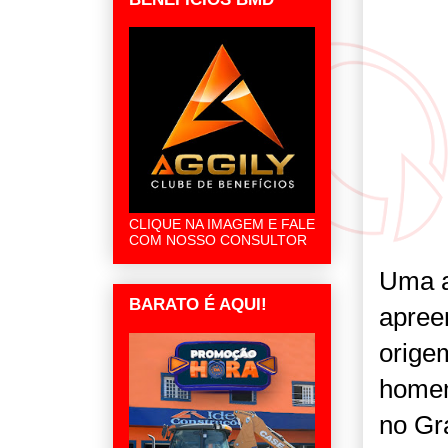
CLIQUE NA IMAGEM E FALE
COM NOSSO CONSULTOR
Uma a
BARATO É AQUI!
apree
orige
homem
no Gra