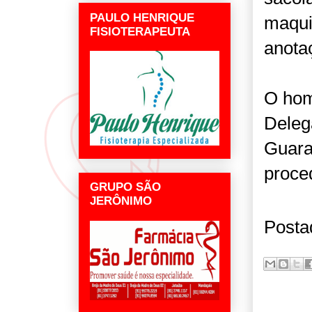
PAULO HENRIQUE
maqui
FISIOTERAPEUTA
anota
O hom
Deleg
Guara
proce
GRUPO SÃO
JERÔNIMO
Posta