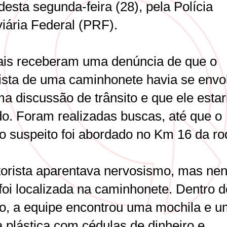
desta segunda-feira (28), pela Polícia
iária Federal (PRF).
iais receberam uma denúncia de que o
ista de uma caminhonete havia se envo
a discussão de trânsito e que ele estar
o. Foram realizadas buscas, até que o
lo suspeito foi abordado no Km 16 da ro
orista aparentava nervosismo, mas n
foi localizada na caminhonete. Dentro d
lo, a equipe encontrou uma mochila e 
a plástica com cédulas de dinheiro e