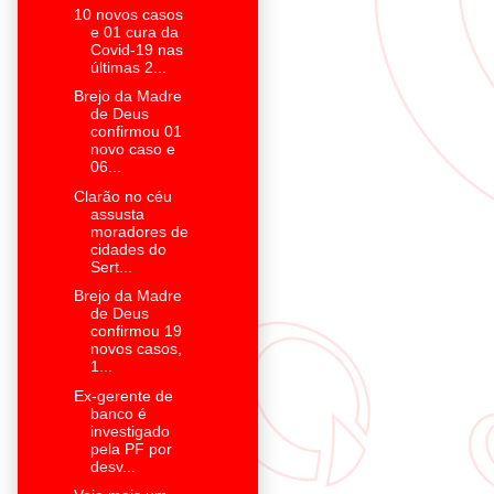
10 novos casos
e 01 cura da
Covid-19 nas
últimas 2...
Brejo da Madre
de Deus
confirmou 01
novo caso e
06...
Clarão no céu
assusta
moradores de
cidades do
Sert...
Brejo da Madre
de Deus
confirmou 19
novos casos,
1...
Ex-gerente de
banco é
investigado
pela PF por
desv...