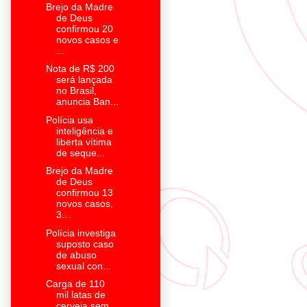
Brejo da Madre
de Deus
confirmou 20
novos casos e
...
Nota de R$ 200
será lançada
no Brasil,
anuncia Ban...
Polícia usa
inteligência e
liberta vítima
de seque...
Brejo da Madre
de Deus
confirmou 13
novos casos,
3...
Polícia investiga
suposto caso
de abuso
sexual con...
Carga de 110
mil latas de
cerveja sem