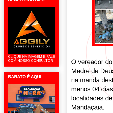
CLIQUE NA IMAGEM E FALE
O vereador do 
COM NOSSO CONSULTOR
Madre de Deus
BARATO É AQUI!
na manda desta
menos 04 dias 
localidades d
Mandaçaia.