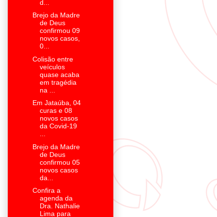
d...
Brejo da Madre
de Deus
confirmou 09
novos casos,
0...
Colisão entre
veículos
quase acaba
em tragédia
na ...
Em Jataúba, 04
curas e 08
novos casos
da Covid-19
...
Brejo da Madre
de Deus
confirmou 05
novos casos
da...
Confira a
agenda da
Dra. Nathalie
Lima para