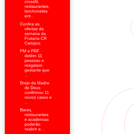
crossfit,
restaurantes,
lanchonetes
ent...
Confira as
ofertas da
semana da
Frutaria CR
Campos
PM e PRF
detêm 11
pessoas e
resgatam
gestante que
...
Brejo da Madre
de Deus
confirmou 11
novos casos e
...
Bares,
restaurantes
e academias
poderão
reabrir a ...