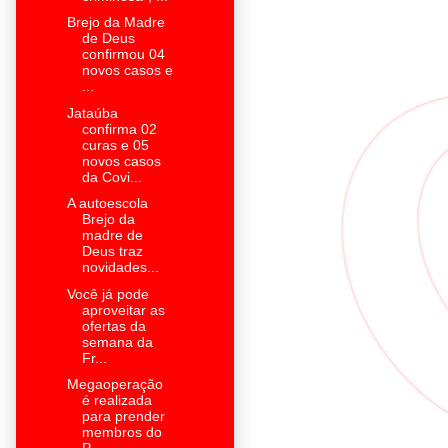
Brejo da Madre
de Deus
confirmou 04
novos casos e
...
Jataúba
confirma 02
curas e 05
novos casos
da Covi...
A autoescola
Brejo da
madre de
Deus traz
novidades...
Você já pode
aproveitar as
ofertas da
semana da
Fr...
Megaoperação
é realizada
para prender
membros do