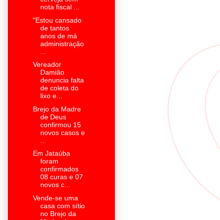
nota fiscal ...
"Estou cansado
de tantos
anos de má
administração
...
Vereador
Damião
denuncia falta
de coleta do
lixo e...
Brejo da Madre
de Deus
confirmou 15
novos casos e
...
Em Jataúba
foram
confirmados
08 curas e 07
novos c...
Vende-se uma
casa com sítio
no Brejo da