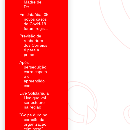
Madre de
De...
Em Jataúba, 05
novos casos
da Covid-19
foram regis...
Previsão de
reabertura
dos Correios
é para a
prime...
Após
perseguição,
carro capota
e é
apreendido
com ...
Live Solidária, a
Live que vai
ser estouro
na região
"Golpe duro no
coração da
organização
criminosa", ...