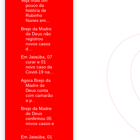
Veja mais um
pouco da
história de
Rubinho
Nunes em...
Brejo da Madre
de Deus não
registrou
novos casos
d...
Em Jataúba, 07
curar e 01
novo caso da
Covid-19 na...
Agora Brejo da
Madre de
Deus conta
com camarão
a p...
Brejo da Madre
de Deus
confirmou 05
novos casos e
...
Em Jataúba, 01