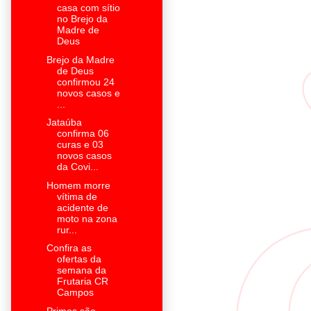
casa com sítio
no Brejo da
Madre de
Deus
Brejo da Madre
de Deus
confirmou 24
novos casos e
...
Jataúba
confirma 06
curas e 03
novos casos
da Covi...
Homem morre
vítima de
acidente de
moto na zona
rur...
Confira as
ofertas da
semana da
Frutaria CR
Campos
Primos são