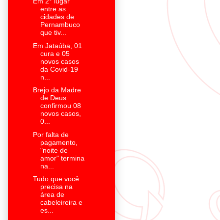
Em 2° lugar
entre as
cidades de
Pernambuco
que tiv...
Em Jataúba, 01
cura e 05
novos casos
da Covid-19
n...
Brejo da Madre
de Deus
confirmou 08
novos casos,
0...
Por falta de
pagamento,
"noite de
amor" termina
na...
Tudo que você
precisa na
área de
cabeleireira e
es...