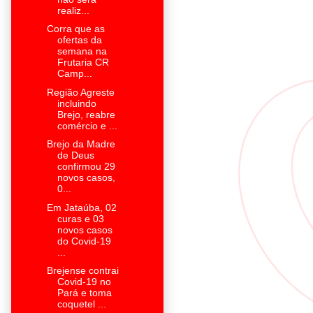
realiz...
Corra que as
ofertas da
semana na
Frutaria CR
Camp...
Região Agreste
incluindo
Brejo, reabre
comércio e ...
Brejo da Madre
de Deus
confirmou 29
novos casos,
0...
Em Jataúba, 02
curas e 03
novos casos
do Covid-19
...
Brejense contrai
Covid-19 no
Pará e toma
coquetel ...