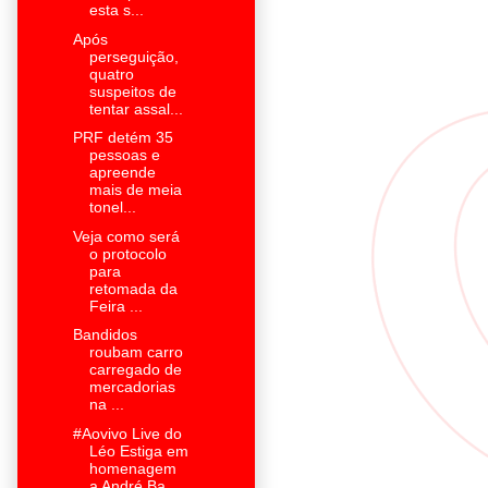
esta s...
Após
perseguição,
quatro
suspeitos de
tentar assal...
PRF detém 35
pessoas e
apreende
mais de meia
tonel...
Veja como será
o protocolo
para
retomada da
Feira ...
Bandidos
roubam carro
carregado de
mercadorias
na ...
#Aovivo Live do
Léo Estiga em
homenagem
a André Ba...