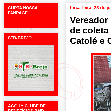
terça-feira, 28 de j
CURTA NOSSA
FANPAGE
Vereador 
de coleta
STR-BREJO
Catolé e 
AGGILY CLUBE DE
BENEFÍCIOS BMD