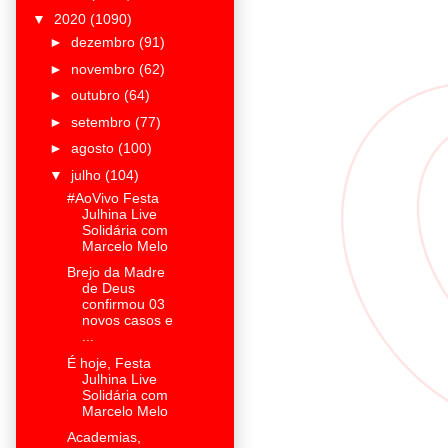
▼
2020
(1090)
►
dezembro
(91)
►
novembro
(62)
►
outubro
(64)
►
setembro
(77)
►
agosto
(100)
▼
julho
(104)
#AoVivo Festa
Julhina Live
Solidária com
Marcelo Melo
Brejo da Madre
de Deus
confirmou 03
novos casos e
...
É hoje, Festa
Julhina Live
Solidária com
Marcelo Melo
Academias,