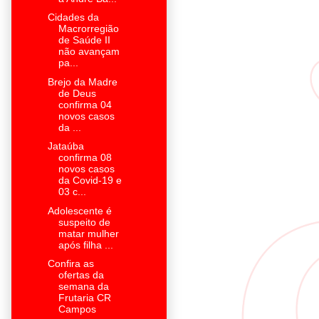
Cidades da
Macrorregião
de Saúde II
não avançam
pa...
Brejo da Madre
de Deus
confirma 04
novos casos
da ...
Jataúba
confirma 08
novos casos
da Covid-19 e
03 c...
Adolescente é
suspeito de
matar mulher
após filha ...
Confira as
ofertas da
semana da
Frutaria CR
Campos