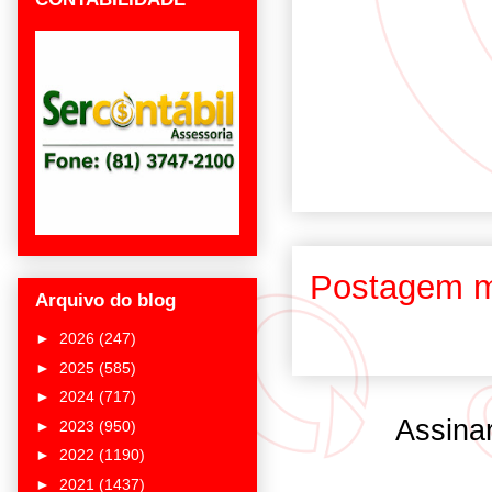
Postagem m
Arquivo do blog
►
2026
(247)
►
2025
(585)
►
2024
(717)
Assina
►
2023
(950)
►
2022
(1190)
►
2021
(1437)