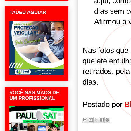
aqui, como
dias sem c
TADEU AGUIAR
Afirmou o 
Nas fotos que 
que até entul
retirados, pela
dias.
VOCÊ NAS MÃOS DE
UM PROFISSIONAL
Postado por
B