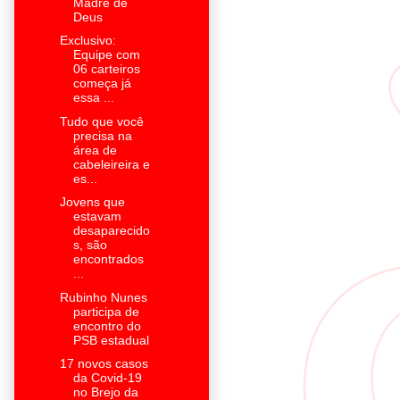
Madre de
Deus
Exclusivo:
Equipe com
06 carteiros
começa já
essa ...
Tudo que você
precisa na
área de
cabeleireira e
es...
Jovens que
estavam
desaparecido
s, são
encontrados
...
Rubinho Nunes
participa de
encontro do
PSB estadual
17 novos casos
da Covid-19
no Brejo da