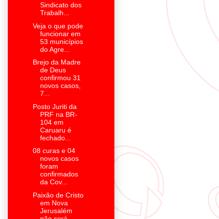
Sindicato dos
Trabalh...
Veja o que pode
funcionar em
53 municípios
do Agre...
Brejo da Madre
de Deus
confirmou 31
novos casos,
7...
Posto Juriti da
PRF na BR-
104 em
Caruaru é
fechado...
08 curas e 04
novos casos
foram
confirmados
da Cov...
Paixão de Cristo
em Nova
Jerusalém
não será