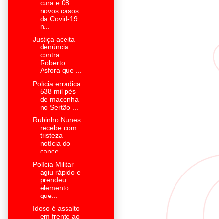
cura e 08
novos casos
da Covid-19
n...
Justiça aceita
denúncia
contra
Roberto
Asfora que ...
Polícia erradica
538 mil pés
de maconha
no Sertão ...
Rubinho Nunes
recebe com
tristeza
notícia do
cance...
Polícia Militar
agiu rápido e
prendeu
elemento
que...
Idoso é assalto
em frente ao