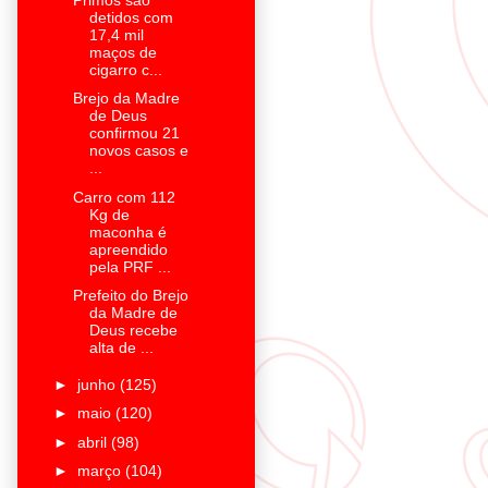
detidos com
17,4 mil
maços de
cigarro c...
Brejo da Madre
de Deus
confirmou 21
novos casos e
...
Carro com 112
Kg de
maconha é
apreendido
pela PRF ...
Prefeito do Brejo
da Madre de
Deus recebe
alta de ...
►
junho
(125)
►
maio
(120)
►
abril
(98)
►
março
(104)