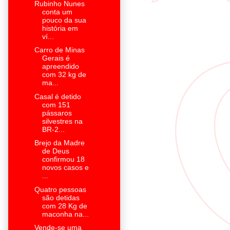
Rubinho Nunes
conta um
pouco da sua
história em
ví...
Carro de Minas
Gerais é
apreendido
com 32 kg de
ma...
Casal é detido
com 151
pássaros
silvestres na
BR-2...
Brejo da Madre
de Deus
confirmou 18
novos casos e
...
Quatro pessoas
são detidas
com 28 Kg de
maconha na...
Vende-se uma