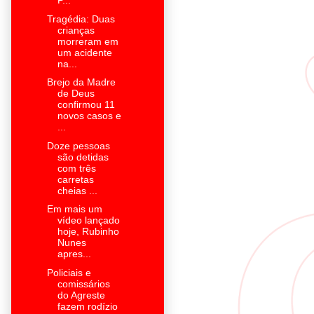
P...
Tragédia: Duas
crianças
morreram em
um acidente
na...
Brejo da Madre
de Deus
confirmou 11
novos casos e
...
Doze pessoas
são detidas
com três
carretas
cheias ...
Em mais um
vídeo lançado
hoje, Rubinho
Nunes
apres...
Policiais e
comissários
do Agreste
fazem rodízio