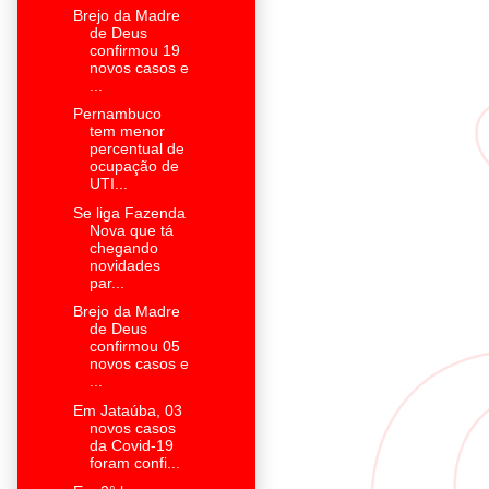
Brejo da Madre
de Deus
confirmou 19
novos casos e
...
Pernambuco
tem menor
percentual de
ocupação de
UTI...
Se liga Fazenda
Nova que tá
chegando
novidades
par...
Brejo da Madre
de Deus
confirmou 05
novos casos e
...
Em Jataúba, 03
novos casos
da Covid-19
foram confi...