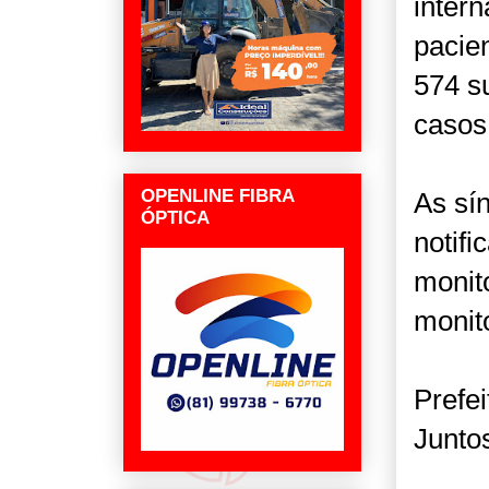
intern
pacien
574 s
casos
OPENLINE FIBRA
As sí
ÓPTICA
notif
monit
monit
Prefe
Junto