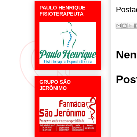
PAULO HENRIQUE
Posta
FISIOTERAPEUTA
Nen
Pos
GRUPO SÃO
JERÔNIMO