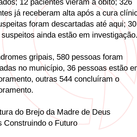
ados; 12 pacientes vieram a óbito; 326
tes já receberam alta após a cura clíni
uspeitas foram descartadas até aqui; 30
 suspeitos ainda estão em investigação
ndromes gripais, 580 pessoas foram
icadas no município, 36 pessoas estão 
oramento, outras 544 concluíram o
oramento.
itura do Brejo da Madre de Deus
s Construindo o Futuro