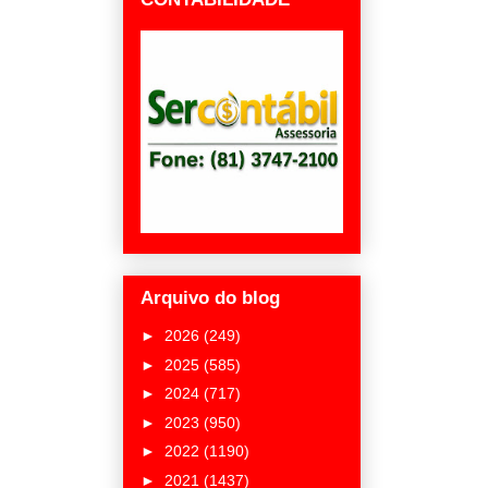
Arquivo do blog
►
2026
(249)
►
2025
(585)
►
2024
(717)
►
2023
(950)
►
2022
(1190)
►
2021
(1437)