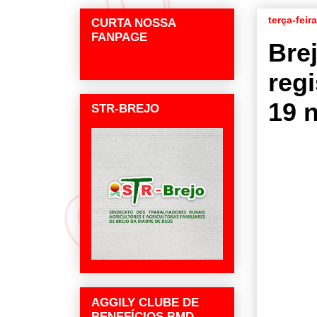
terça-feir
CURTA NOSSA
FANPAGE
Bre
reg
19 
STR-BREJO
AGGILY CLUBE DE
BENEFÍCIOS BMD