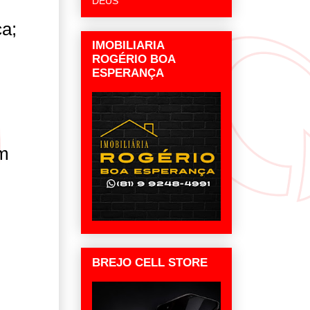
DEUS
ca;
IMOBILIARIA
ROGÉRIO BOA
ESPERANÇA
.
em
BREJO CELL STORE