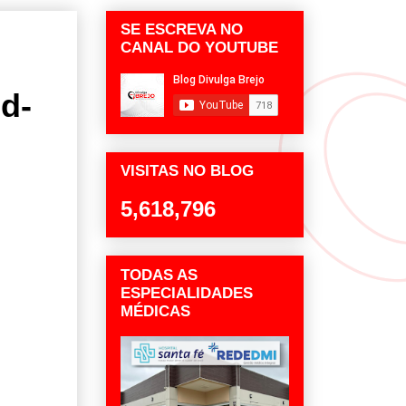
SE ESCREVA NO
CANAL DO YOUTUBE
d-
VISITAS NO BLOG
5,618,796
TODAS AS
ESPECIALIDADES
MÉDICAS