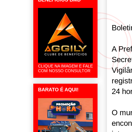
Bolet
A Pre
Secre
CLIQUE NA IMAGEM E FALE
Vigil
COM NOSSO CONSULTOR
regis
24 ho
BARATO É AQUI!
O mun
encon