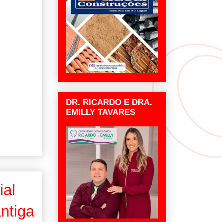
DR. RICARDO E DRA.
EMILLY TAVARES
ial
ntiga