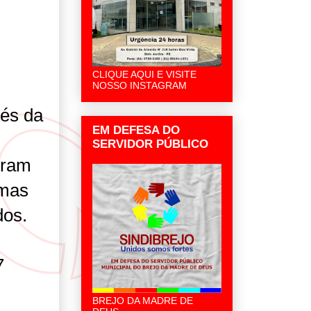
0
CLIQUE AQUI E VISITE
NOSSO INSTAGRAM
vés da
EM DEFESA DO
SERVIDOR PÚBLICO
oram
imas
dos.
7
BREJO DA MADRE DE