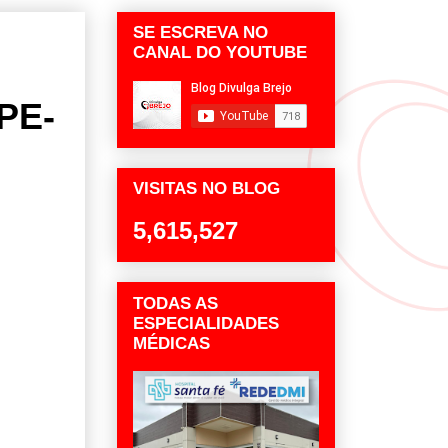
SE ESCREVA NO
CANAL DO YOUTUBE
PE-
VISITAS NO BLOG
5,615,527
TODAS AS
ESPECIALIDADES
MÉDICAS