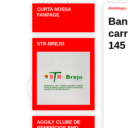
domingo, 
CURTA NOSSA
FANPAGE
Ban
car
145
STR-BREJO
AGGILY CLUBE DE
BENEFÍCIOS BMD