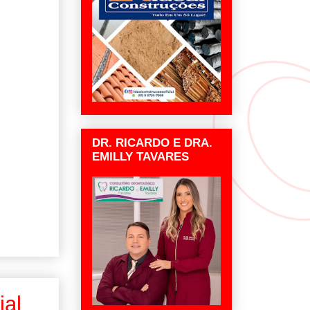
DR. RICARDO E DRA.
EMILLY TAVARES
ial