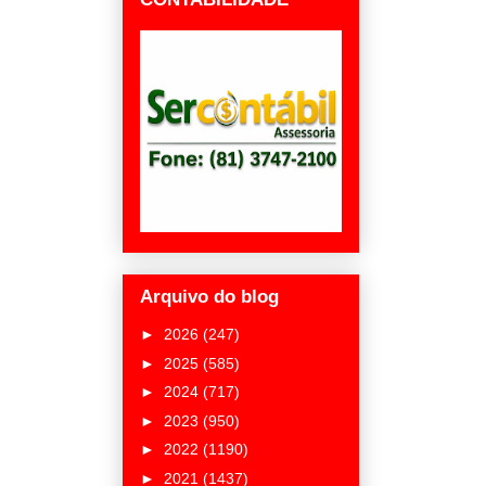
Arquivo do blog
►
2026
(247)
►
2025
(585)
►
2024
(717)
►
2023
(950)
►
2022
(1190)
►
2021
(1437)