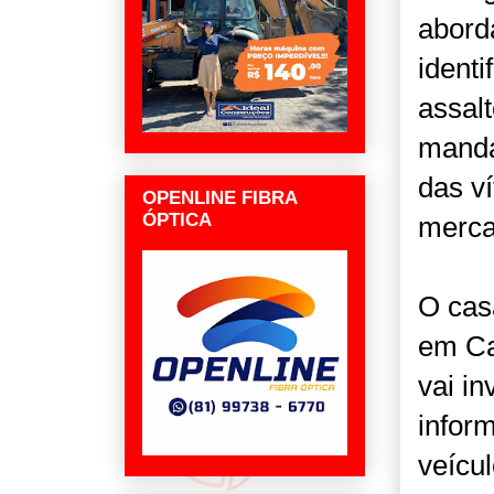
abord
ident
assal
manda
das v
OPENLINE FIBRA
ÓPTICA
merca
O casa
em Ca
vai i
infor
veícul