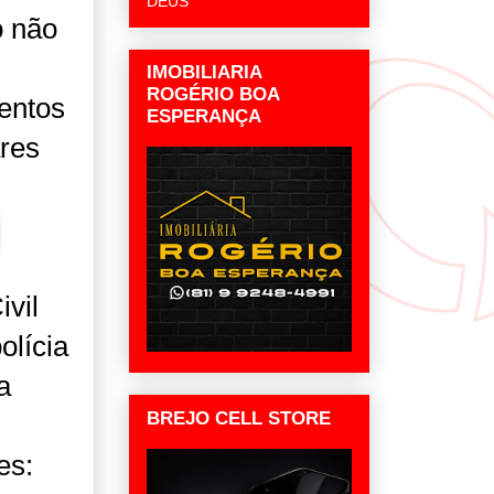
DEUS
o não
IMOBILIARIA
ROGÉRIO BOA
entos
ESPERANÇA
res
ivil
olícia
a
BREJO CELL STORE
es: