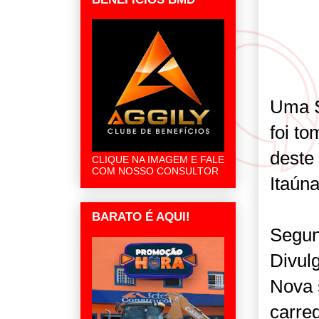
Uma S
foi t
deste
CLIQUE NA IMAGEM E FALE
COM NOSSO CONSULTOR
Itaúna
BARATO É AQUI!
Segun
Divulg
Nova 
carre