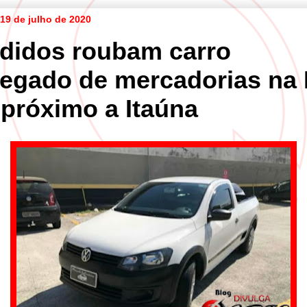
19 de julho de 2020
didos roubam carro
regado de mercadorias na 
 próximo a Itaúna