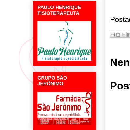
PAULO HENRIQUE
FISIOTERAPEUTA
Posta
Nen
GRUPO SÃO
Pos
JERÔNIMO