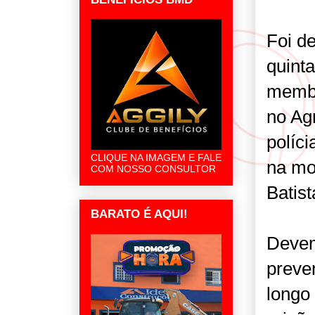
Foi de
quint
membr
no Ag
políc
CLIQUE NA IMAGEM E FALE
na mor
COM NOSSO CONSULTOR
Batis
BARATO É AQUI!
Devem
preve
longo