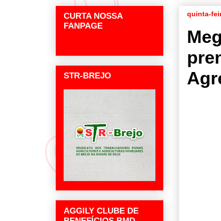
quinta-fei
CURTA NOSSA
FANPAGE
Meg
pre
Agr
STR-BREJO
AGGILY CLUBE DE
BENEFÍCIOS BMD