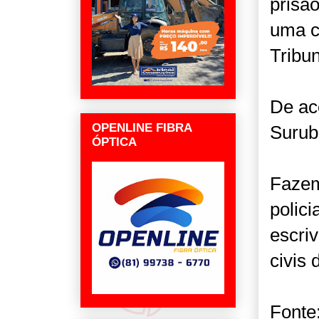
prisã
uma c
Tribu
De ac
OPENLINE FIBRA
Surub
ÓPTICA
Fazem
polici
escri
civis 
Fonte: