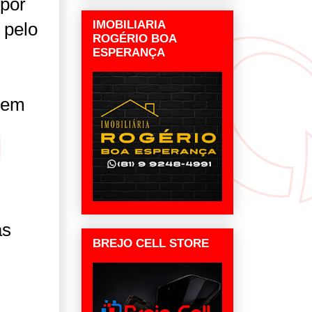
 por
IMOBILIARIA
 pelo
ROGÉRIO BOA
ESPERANÇA
 em
as
BREJO CELL STORE