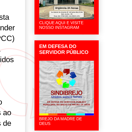
sta
CLIQUE AQUI E VISITE
ender
NOSSO INSTAGRAM
PCC)
EM DEFESA DO
a
SERVIDOR PÚBLICO
idos
o
s ao
BREJO DA MADRE DE
s de
DEUS