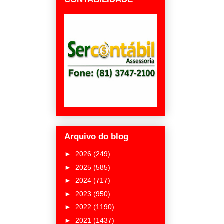
Arquivo do blog
►
2026
(249)
►
2025
(585)
►
2024
(717)
►
2023
(950)
►
2022
(1190)
►
2021
(1437)