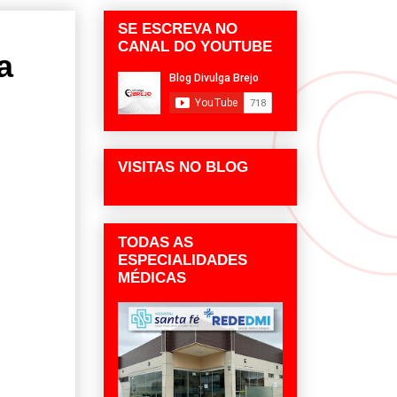
SE ESCREVA NO
CANAL DO YOUTUBE
a
VISITAS NO BLOG
TODAS AS
ESPECIALIDADES
MÉDICAS