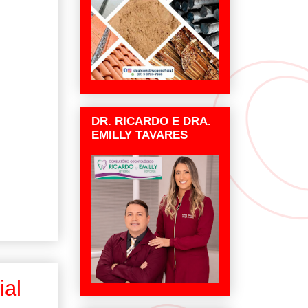
DR. RICARDO E DRA.
EMILLY TAVARES
ial