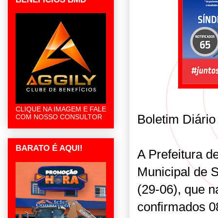
CLIQUE NA IMAGEM E FALE
Boletim Diário
COM NOSSO CONSULTOR
BARATO É AQUI!
A Prefeitura d
Municipal de S
(29-06), que n
confirmados 0