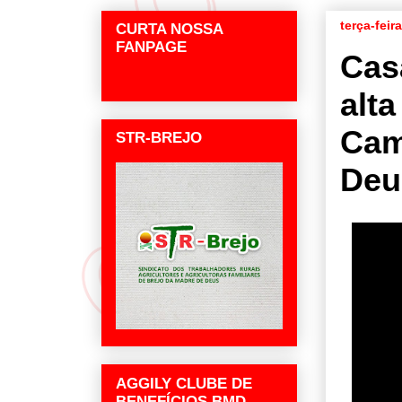
terça-feir
CURTA NOSSA
FANPAGE
Cas
alta
Cam
STR-BREJO
Deu
AGGILY CLUBE DE
BENEFÍCIOS BMD