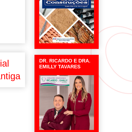
DR. RICARDO E DRA.
ial
EMILLY TAVARES
ntiga