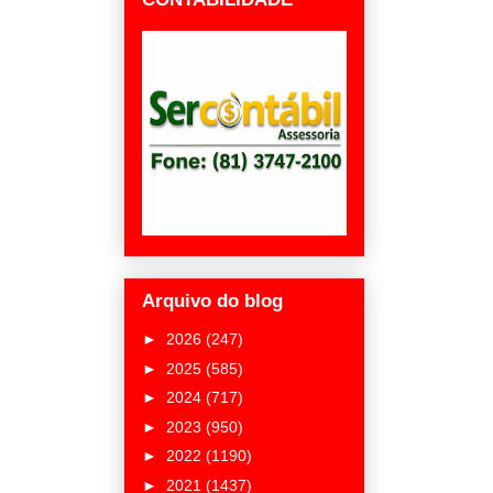
Arquivo do blog
►
2026
(247)
►
2025
(585)
►
2024
(717)
►
2023
(950)
►
2022
(1190)
►
2021
(1437)