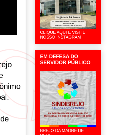
CLIQUE AQUI E VISITE
NOSSO INSTAGRAM
EM DEFESA DO
SERVIDOR PÚBLICO
rejo
e
rônimo
al.
rde
BREJO DA MADRE DE