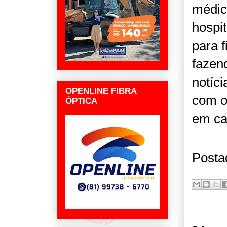
médic
hospit
para 
fazen
notíci
OPENLINE FIBRA
com o
ÓPTICA
em c
Posta