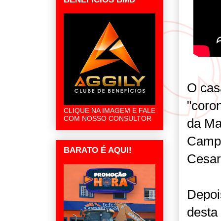
O cas
"coron
CLIQUE NA IMAGEM E FALE
COM NOSSO CONSULTOR
da Ma
Campa
BARATO É AQUI!
Cesar 
Depois
desta 