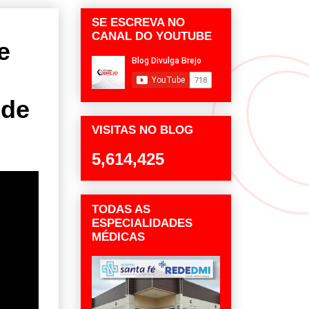
SE ESCREVA NO
CANAL DO YOUTUBE
e
 de
VISITAS NO BLOG
5,614,425
TODAS AS
ESPECIALIDADES
MÉDICAS