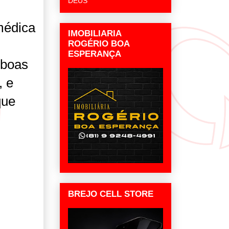
DEUS
 médica
IMOBILIARIA
ROGÉRIO BOA
ESPERANÇA
 boas
, e
que
BREJO CELL STORE