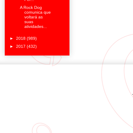
A Rock Dog
comunica que
voltará as
suas
atividades...
►
2018
(989)
►
2017
(432)