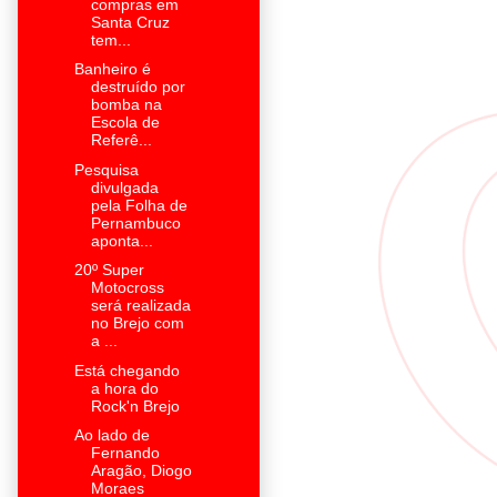
compras em
Santa Cruz
tem...
Banheiro é
destruído por
bomba na
Escola de
Referê...
Pesquisa
divulgada
pela Folha de
Pernambuco
aponta...
20º Super
Motocross
será realizada
no Brejo com
a ...
Está chegando
a hora do
Rock'n Brejo
Ao lado de
Fernando
Aragão, Diogo
Moraes