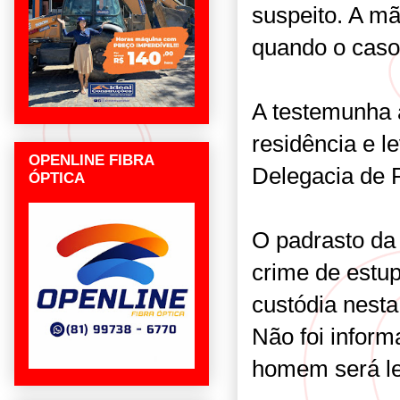
suspeito. A m
quando o caso
A testemunha a
residência e l
OPENLINE FIBRA
Delegacia de P
ÓPTICA
O padrasto da 
crime de estup
custódia nesta
Não foi inform
homem será l