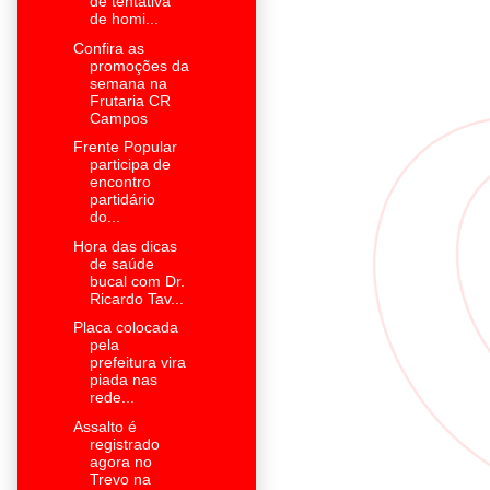
de tentativa
de homi...
Confira as
promoções da
semana na
Frutaria CR
Campos
Frente Popular
participa de
encontro
partidário
do...
Hora das dicas
de saúde
bucal com Dr.
Ricardo Tav...
Placa colocada
pela
prefeitura vira
piada nas
rede...
Assalto é
registrado
agora no
Trevo na