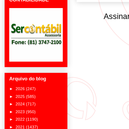
Assina
Arquivo do blog
►
2026
(247)
►
2025
(585)
►
2024
(717)
►
2023
(950)
►
2022
(1190)
►
2021
(1437)