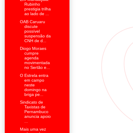
Rubinho
prestigia trilha
ao lado de ...
OAB Caruaru
discute
possível
suspensão da
CNH de d...
Diogo Moraes
cumpre
agenda
movimentada
no Sertão e...
O Estrela entra
em campo
neste
domingo na
briga pe...
Sindicato de
Taxistas de
Pernambuco
anuncia apoio
...
Mais uma vez