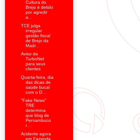
Cultura do
Brejo é detido
por agredir
a...
TCE julga
irregular
gestão fiscal
de Brejo da
Madr...
Aviso da
TurboNet
para seus
clientes
Quarta-feira, dia
das dicas de
saúde bucal
com o D...
"Fake News"
TRE
determina
que blog de
Pernambuco
r...
Acidente agora
em Fazenda