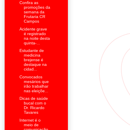
Confira as
promoções da
semana da
Frutaria CR
Campos
Acidente grave
é registrado
na noite desta
quinta-...
Estudante de
medicina
brejense é
destaque na
cidad...
Convocados
mesários que
irão trabalhar
nas eleiçõe...
Dicas de saúde
bucal com o
Dr. Ricardo
Tavares
Internet é o
meio de
comunicação