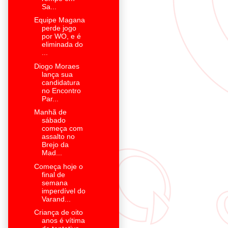
Sa...
Equipe Magana
perde jogo
por WO, e é
eliminada do
...
Diogo Moraes
lança sua
candidatura
no Encontro
Par...
Manhã de
sábado
começa com
assalto no
Brejo da
Mad...
Começa hoje o
final de
semana
imperdível do
Varand...
Criança de oito
anos é vítima