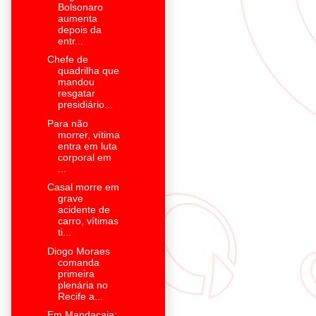
Bolsonaro
aumenta
depois da
entr...
Chefe de
quadrilha que
mandou
resgatar
presidiário...
Para não
morrer, vítima
entra em luta
corporal em
...
Casal morre em
grave
acidente de
carro, vítimas
ti...
Diogo Moraes
comanda
primeira
plenária no
Recife a...
Em Mandaçaia: