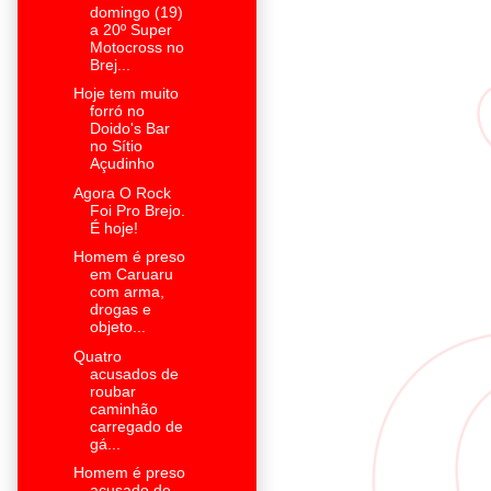
domingo (19)
a 20º Super
Motocross no
Brej...
Hoje tem muito
forró no
Doido's Bar
no Sítio
Açudinho
Agora O Rock
Foi Pro Brejo.
É hoje!
Homem é preso
em Caruaru
com arma,
drogas e
objeto...
Quatro
acusados de
roubar
caminhão
carregado de
gá...
Homem é preso
acusado de