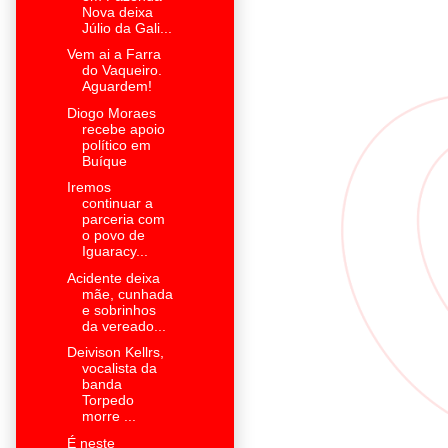
Nova deixa
Júlio da Gali...
Vem ai a Farra
do Vaqueiro.
Aguardem!
Diogo Moraes
recebe apoio
político em
Buíque
Iremos
continuar a
parceria com
o povo de
Iguaracy...
Acidente deixa
mãe, cunhada
e sobrinhos
da vereado...
Deivison Kellrs,
vocalista da
banda
Torpedo
morre ...
É neste