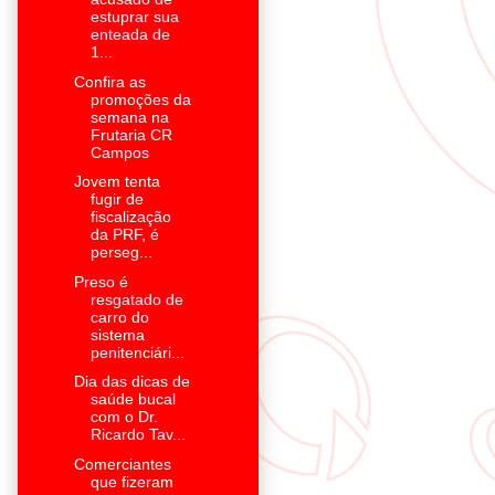
estuprar sua
enteada de
1...
Confira as
promoções da
semana na
Frutaria CR
Campos
Jovem tenta
fugir de
fiscalização
da PRF, é
perseg...
Preso é
resgatado de
carro do
sistema
penitenciári...
Dia das dicas de
saúde bucal
com o Dr.
Ricardo Tav...
Comerciantes
que fizeram