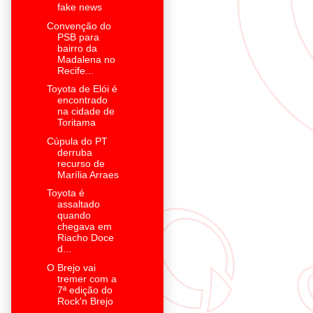
fake news
Convenção do
PSB para
bairro da
Madalena no
Recife...
Toyota de Elói é
encontrado
na cidade de
Toritama
Cúpula do PT
derruba
recurso de
Marília Arraes
Toyota é
assaltado
quando
chegava em
Riacho Doce
d...
O Brejo vai
tremer com a
7ª edição do
Rock'n Brejo