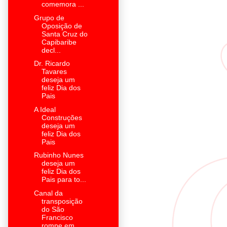
comemora ...
Grupo de
Oposição de
Santa Cruz do
Capibaribe
decl...
Dr. Ricardo
Tavares
deseja um
feliz Dia dos
Pais
A Ideal
Construções
deseja um
feliz Dia dos
Pais
Rubinho Nunes
deseja um
feliz Dia dos
Pais para to...
Canal da
transposição
do São
Francisco
rompe em