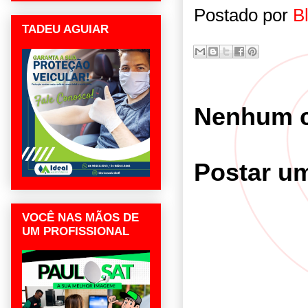
Postado por
B
TADEU AGUIAR
Nenhum c
Postar u
VOCÊ NAS MÃOS DE
UM PROFISSIONAL