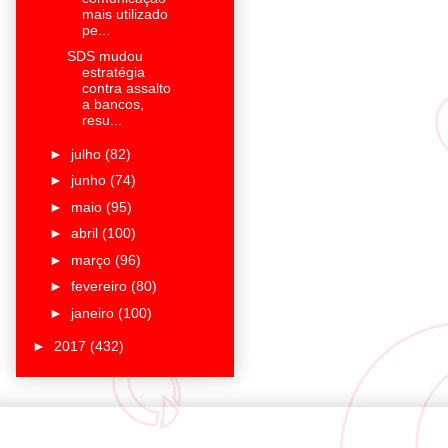
mais utilizado
pe...
SDS mudou
estratégia
contra assalto
a bancos,
resu...
►
julho
(82)
►
junho
(74)
►
maio
(95)
►
abril
(100)
►
março
(96)
►
fevereiro
(80)
►
janeiro
(100)
►
2017
(432)