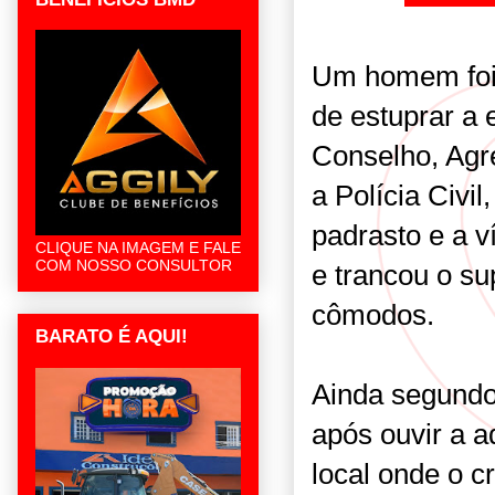
Um homem foi p
de estuprar a
Conselho, Agr
a Polícia Civil
padrasto e a v
CLIQUE NA IMAGEM E FALE
COM NOSSO CONSULTOR
e trancou o s
cômodos.
BARATO É AQUI!
Ainda segundo 
após ouvir a a
local onde o 