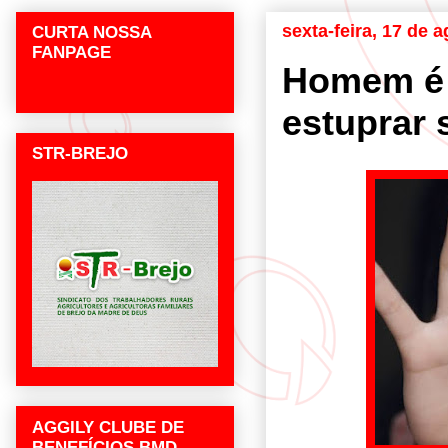
sexta-feira, 17 de 
CURTA NOSSA
FANPAGE
Homem é 
estuprar 
STR-BREJO
AGGILY CLUBE DE
BENEFÍCIOS BMD