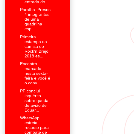
entrada do ...
Paraíba: Presos
4 integrantes
de uma
quadrilha
esp...
Primeira
estampa da
camisa do
Rock'n Brejo
2018 es...
Encontro
marcado
nesta sexta-
feira e você é
o conv...
PF conclui
inquérito
sobre queda
de avião de
Eduar...
​WhatsApp
estreia
recurso para
combate de