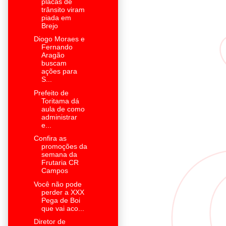
placas de
trânsito viram
piada em
Brejo
Diogo Moraes e
Fernando
Aragão
buscam
ações para
S...
Prefeito de
Toritama dá
aula de como
administrar
e...
Confira as
promoções da
semana da
Frutaria CR
Campos
Você não pode
perder a XXX
Pega de Boi
que vai aco...
Diretor de