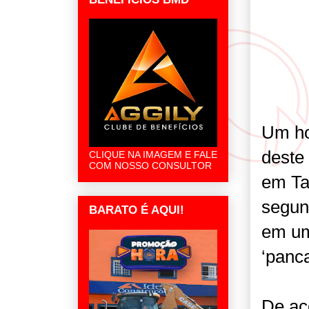
Um ho
deste 
CLIQUE NA IMAGEM E FALE
COM NOSSO CONSULTOR
em Ta
segun
BARATO É AQUI!
em um
‘panc
De ac