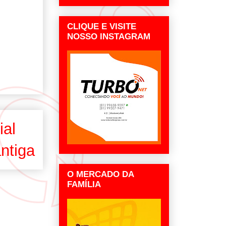
CLIQUE E VISITE
NOSSO INSTAGRAM
ial
ntiga
O MERCADO DA
FAMÍLIA