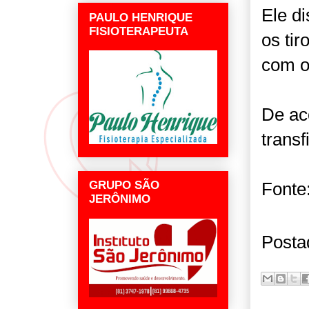
Ele d
PAULO HENRIQUE
FISIOTERAPEUTA
os ti
com o
De ac
transf
Fonte
GRUPO SÃO
JERÔNIMO
Posta