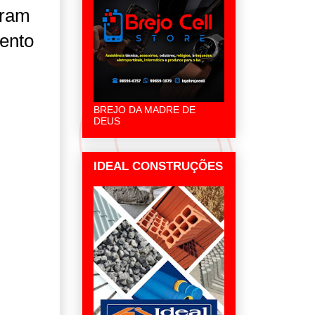
iram
mento
BREJO DA MADRE DE
DEUS
IDEAL CONSTRUÇÕES