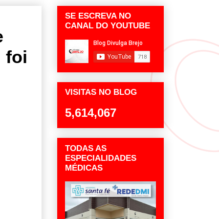
SE ESCREVA NO
CANAL DO YOUTUBE
e
 foi
VISITAS NO BLOG
5,614,067
TODAS AS
ESPECIALIDADES
MÉDICAS