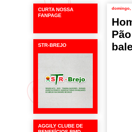
domingo, 
CURTA NOSSA
FANPAGE
Hom
Pão
bal
STR-BREJO
AGGILY CLUBE DE
BENEFÍCIOS BMD