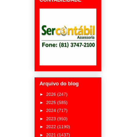
Arquivo do blog
►
2026
(247)
►
2025
(585)
►
2024
(717)
►
2023
(950)
►
2022
(1190)
►
2021
(1437)