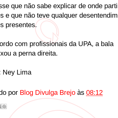
isse que não sabe explicar de onde part
ros e que não teve qualquer desentendi
s presentes.
ordo com profissionais da UPA, a bala
ixou a perna direita.
: Ney Lima
do por
Blog Divulga Brejo
às
08:12