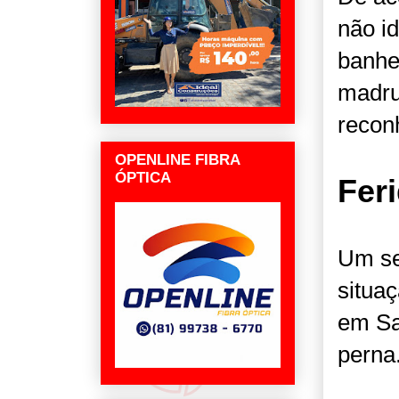
não id
banhe
madru
recon
OPENLINE FIBRA
ÓPTICA
Fer
Um se
situaç
em Sa
perna