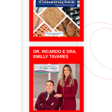
DR. RICARDO E DRA.
EMILLY TAVARES