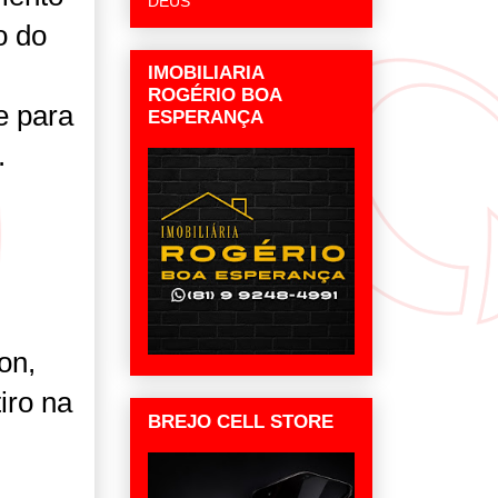
DEUS
o do
IMOBILIARIA
ROGÉRIO BOA
e para
ESPERANÇA
.
on,
iro na
BREJO CELL STORE