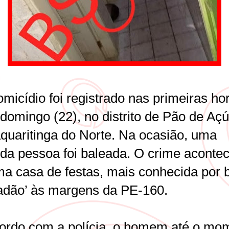
micídio foi registrado nas primeiras ho
domingo (22), no distrito de Pão de Açú
quaritinga do Norte. Na ocasião, uma
da pessoa foi baleada. O crime aconte
a casa de festas, mais conhecida por 
adão’ às margens da PE-160.
ordo com a polícia, o homem até o mo