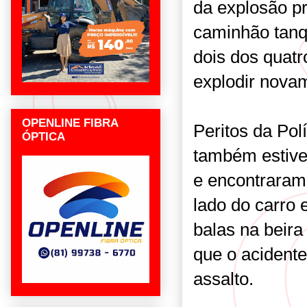
da explosão p
caminhão tanq
dois dos quatr
explodir nova
OPENLINE FIBRA
Peritos da Pol
ÓPTICA
também estive
e encontraram 
lado do carro 
balas na beira
que o acidente
assalto.