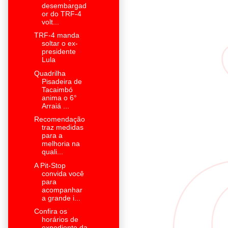
desembargad
or do TRF-4
volt...
TRF-4 manda
soltar o ex-
presidente
Lula
Quadrilha
Pisadeira de
Tacaimbó
anima o 6°
Arraiá ...
Recomendação
traz medidas
para a
melhoria na
quali...
A Pit-Stop
convida você
para
acompanhar
a grande i...
Confira os
horários de
expediente da