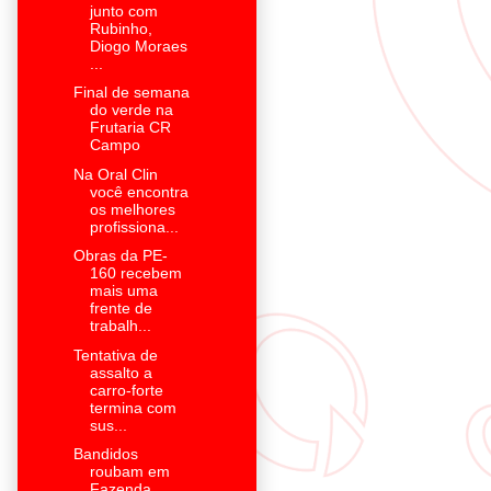
junto com
Rubinho,
Diogo Moraes
...
Final de semana
do verde na
Frutaria CR
Campo
Na Oral Clin
você encontra
os melhores
profissiona...
Obras da PE-
160 recebem
mais uma
frente de
trabalh...
Tentativa de
assalto a
carro-forte
termina com
sus...
Bandidos
roubam em
Fazenda