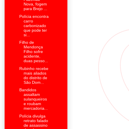
Nova, fogem
para Brejo ...
Polícia encontra
carro
carbonizado
que pode ter
si...
Filho de
Mendonça
Filho sofre
acidente,
duas pesso...
Rubinho recebe
mais aliados
do distrito de
São Dom...
Bandidos
assaltam
sulanqueiros
e roubam
mercadoria...
Polícia divulga
retrato falado
de assassino