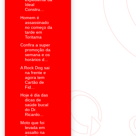
Ideal
Constru...
Homem é
assassinado
no começo da
tarde em
Toritama
Confira a super
promoção da
semana e os
horários d...
A Rock Dog sai
na frente e
agora tem
Cartão de
Fid...
Hoje é dia das
dicas de
saúde bucal
do Dr.
Ricardo...
Moto que foi
levada em
assalto na