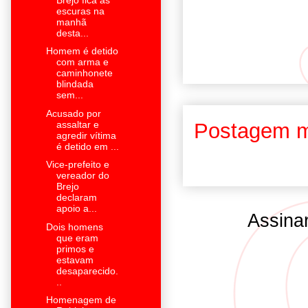
escuras na
manhã
desta...
Homem é detido
com arma e
caminhonete
blindada
sem...
Acusado por
assaltar e
Postagem m
agredir vítima
é detido em ...
Vice-prefeito e
vereador do
Brejo
declaram
apoio a...
Assina
Dois homens
que eram
primos e
estavam
desaparecido.
..
Homenagem de