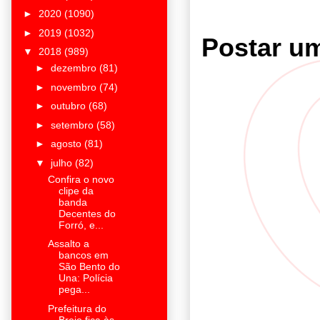
►
2020
(1090)
►
2019
(1032)
Postar u
▼
2018
(989)
►
dezembro
(81)
►
novembro
(74)
►
outubro
(68)
►
setembro
(58)
►
agosto
(81)
▼
julho
(82)
Confira o novo
clipe da
banda
Decentes do
Forró, e...
Assalto a
bancos em
São Bento do
Una: Polícia
pega...
Prefeitura do
Brejo fica às