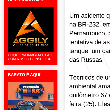
Um acidente qu
na BR-232, em
Pernambuco, p
tentativa de a
tanque, um ca
CLIQUE NA IMAGEM E FALE
das Russas.
COM NOSSO CONSULTOR
BARATO É AQUI!
Técnicos de u
ambiental ama
quilômetro 67 
feira (25). El