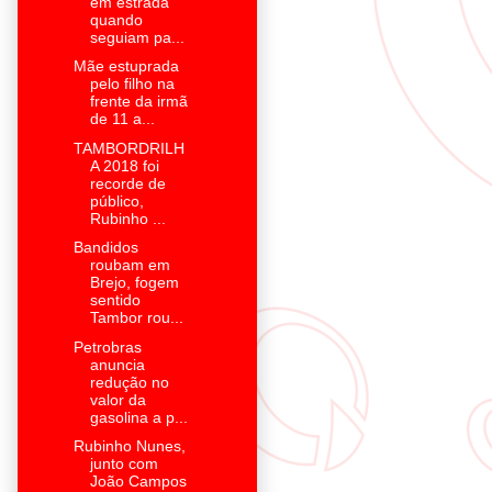
em estrada
quando
seguiam pa...
Mãe estuprada
pelo filho na
frente da irmã
de 11 a...
TAMBORDRILH
A 2018 foi
recorde de
público,
Rubinho ...
Bandidos
roubam em
Brejo, fogem
sentido
Tambor rou...
Petrobras
anuncia
redução no
valor da
gasolina a p...
Rubinho Nunes,
junto com
João Campos