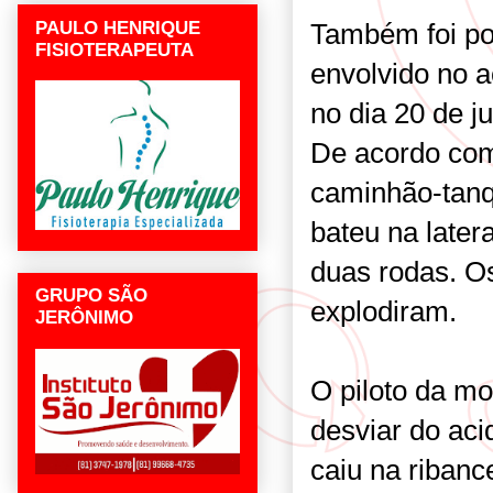
PAULO HENRIQUE
Também foi pos
FISIOTERAPEUTA
envolvido no a
no dia 20 de 
De acordo com 
caminhão-tanqu
bateu na latera
duas rodas. Os
GRUPO SÃO
explodiram.
JERÔNIMO
O piloto da mo
desviar do ac
caiu na ribanc