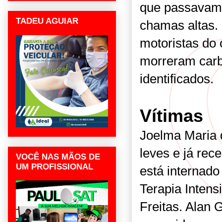
que passavam 
TADEU AGUIAR
chamas altas.
motoristas do
morreram carb
identificados.
Vítimas
Joelma Maria 
leves e já rece
VOCÊ NAS MÃOS DE
UM PROFISSIONAL
está internad
Terapia Intens
Freitas. Alan 