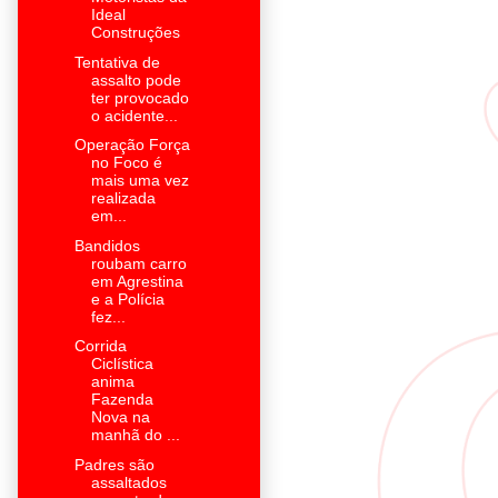
Ideal
Construções
Tentativa de
assalto pode
ter provocado
o acidente...
Operação Força
no Foco é
mais uma vez
realizada
em...
Bandidos
roubam carro
em Agrestina
e a Polícia
fez...
Corrida
Ciclística
anima
Fazenda
Nova na
manhã do ...
Padres são
assaltados