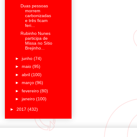
Duas pessoas
morrem
carbonizadas
e três ficam
feri...
Rubinho Nunes
participa de
Missa no Sítio
Brejinho...
►
junho
(74)
►
maio
(95)
►
abril
(100)
►
março
(96)
►
fevereiro
(80)
►
janeiro
(100)
►
2017
(432)