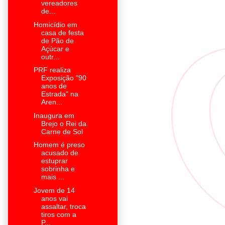
vereadores
de...
Homicídio em
casa de festa
de Pão de
Açúcar e
outr...
PRF realiza
Exposição "90
anos de
Estrada" na
Aren...
Inaugura em
Brejo o Rei da
Carne de Sol
Homem é preso
acusado de
estuprar
sobrinha e
mais ...
Jovem de 14
anos vai
assaltar, troca
tiros com a
P...