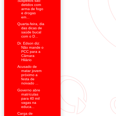
Suspeitos são
detidos com
arma de fogo
e drogas
em...
Quarta-feira, dia
das dicas de
saúde bucal
com o D...
Dr. Edson diz:
Não mande o
PCC para a
Câmara
Hilário
Acusado de
matar jovem
próximo a
festa de
noivado ...
Governo abre
matrículas
para 40 mil
vagas na
educa...
Carga de