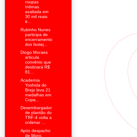
roupas
íntimas
avaliada em
30 mil reais
é...
Rubinho Nunes
participa de
encerramento
dos festej...
Diogo Moraes
articula
convênio que
destinará R$
81...
Academia
Yoshida do
Brejo leva 21
medalhas em
Copa...
Desembargador
de plantão do
TRF-4 volta a
ordenar ...
Após despacho
de Moro,