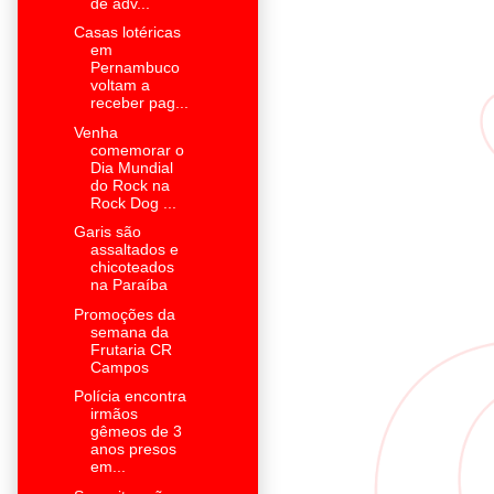
de adv...
Casas lotéricas
em
Pernambuco
voltam a
receber pag...
Venha
comemorar o
Dia Mundial
do Rock na
Rock Dog ...
Garis são
assaltados e
chicoteados
na Paraíba
Promoções da
semana da
Frutaria CR
Campos
Polícia encontra
irmãos
gêmeos de 3
anos presos
em...