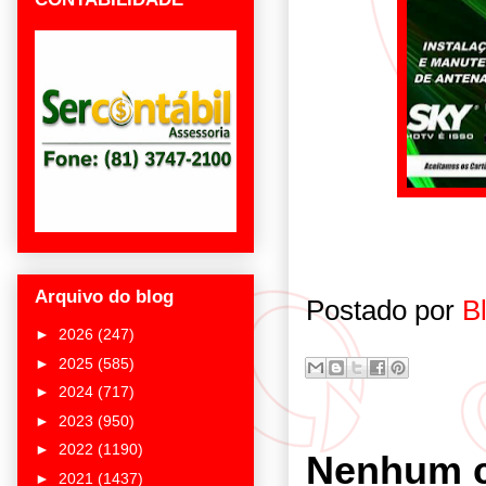
Arquivo do blog
Postado por
B
►
2026
(247)
►
2025
(585)
►
2024
(717)
►
2023
(950)
►
2022
(1190)
Nenhum c
►
2021
(1437)