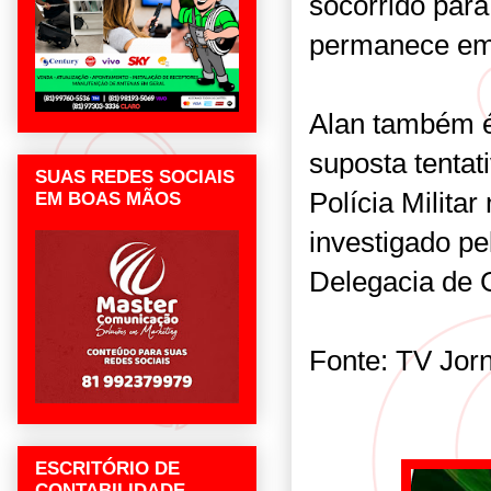
socorrido para
permanece em 
Alan também é 
suposta tentat
SUAS REDES SOCIAIS
Polícia Milita
EM BOAS MÃOS
investigado p
Delegacia de 
Fonte: TV Jor
ESCRITÓRIO DE
CONTABILIDADE