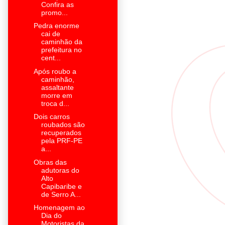
Confira as
promo...
Pedra enorme
cai de
caminhão da
prefeitura no
cent...
Após roubo a
caminhão,
assaltante
morre em
troca d...
Dois carros
roubados são
recuperados
pela PRF-PE
a...
Obras das
adutoras do
Alto
Capibaribe e
de Serro A...
Homenagem ao
Dia do
Motoristas da