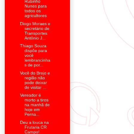
Rubinho
Nunes para
todos os
agricultores
Diogo Moraes e
secretário de
Transportes
Antônio J...
Thiago Souza
dispõe para
você
lembrancinha
s de por...
Você do Brejo e
região não
pode deixar
de visitar ...
Vereador é
morto a tiros
na manhã de
hoje em
Perna...
Deu a louca na
Frutaria CR
Campo!