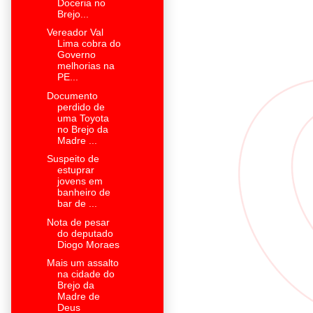
Doceria no
Brejo...
Vereador Val
Lima cobra do
Governo
melhorias na
PE...
Documento
perdido de
uma Toyota
no Brejo da
Madre ...
Suspeito de
estuprar
jovens em
banheiro de
bar de ...
Nota de pesar
do deputado
Diogo Moraes
Mais um assalto
na cidade do
Brejo da
Madre de
Deus