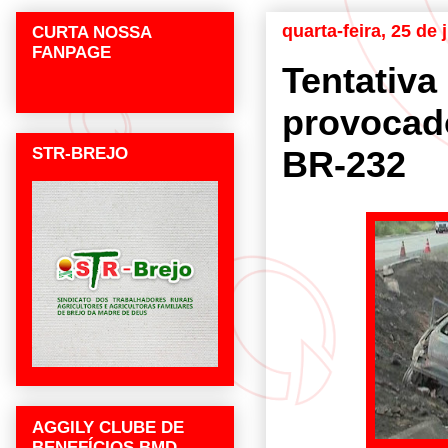
quarta-feira, 25 de
CURTA NOSSA
FANPAGE
Tentativa
provocad
STR-BREJO
BR-232
AGGILY CLUBE DE
BENEFÍCIOS BMD