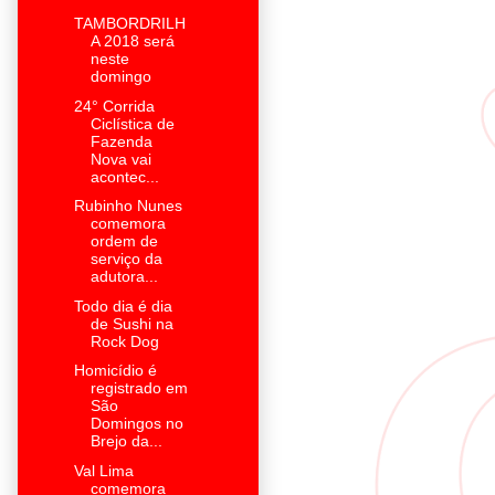
TAMBORDRILH
A 2018 será
neste
domingo
24° Corrida
Ciclística de
Fazenda
Nova vai
acontec...
Rubinho Nunes
comemora
ordem de
serviço da
adutora...
Todo dia é dia
de Sushi na
Rock Dog
Homicídio é
registrado em
São
Domingos no
Brejo da...
Val Lima
comemora