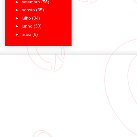
►
setembro
(56)
►
agosto
(35)
►
julho
(34)
►
junho
(30)
►
maio
(8)