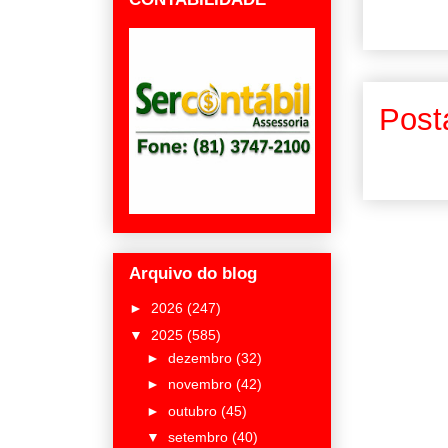
Post
Arquivo do blog
►
2026
(247)
▼
2025
(585)
►
dezembro
(32)
►
novembro
(42)
►
outubro
(45)
▼
setembro
(40)