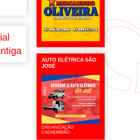
ial
ntiga
AUTO ELÉTRICA SÃO
JOSÉ
ORGANIZAÇÃO
CACHORRÃO