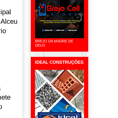
ipal
 Alceu
rio
BREJO DA MADRE DE
DEUS
IDEAL CONSTRUÇÕES
a
mete
o