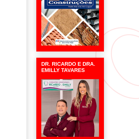
DR. RICARDO E DRA.
EMILLY TAVARES