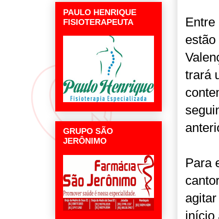
PAULO HENRIQUE
Entre
FISIOTERAPEUTA
estão
Valenç
trará
contem
segui
anteri
GRUPO SÃO
JERÔNIMO
Para 
canto
agitar
início