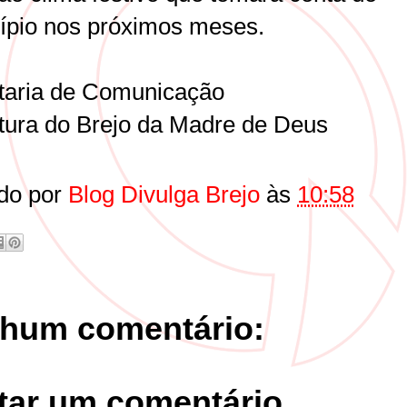
ípio nos próximos meses.
taria de Comunicação
itura do Brejo da Madre de Deus
do por
Blog Divulga Brejo
às
10:58
hum comentário:
tar um comentário