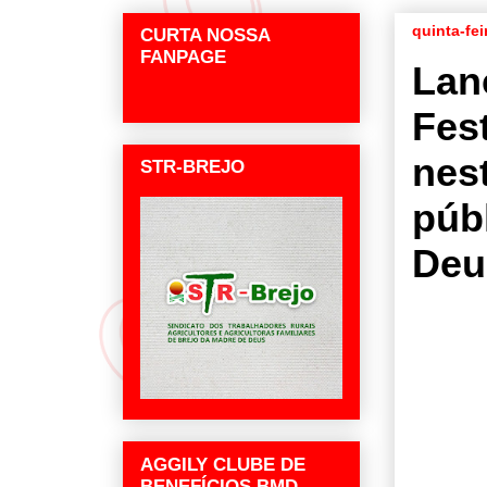
quinta-fei
CURTA NOSSA
FANPAGE
Lan
Fes
nes
STR-BREJO
púb
Deu
AGGILY CLUBE DE
BENEFÍCIOS BMD