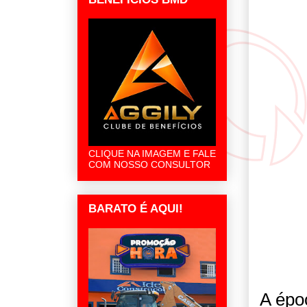
CLIQUE NA IMAGEM E FALE
COM NOSSO CONSULTOR
BARATO É AQUI!
A épo