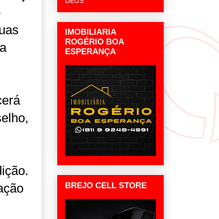
DEUS
o
duas
IMOBILIARIA
ROGÉRIO BOA
va
ESPERANÇA
cerá
elho,
dição.
BREJO CELL STORE
ação