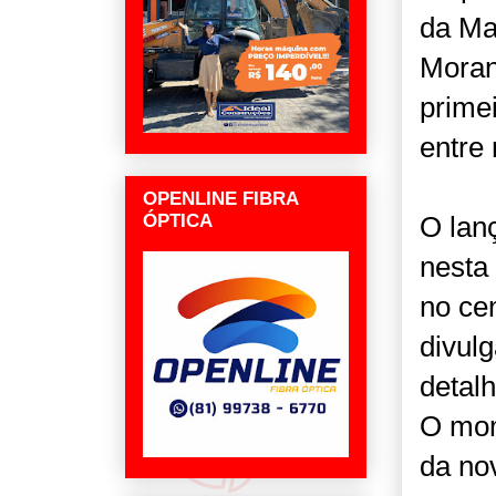
da Ma
Moran
prime
entre 
OPENLINE FIBRA
ÓPTICA
O lan
nesta
no ce
divulg
detalh
O mom
da no