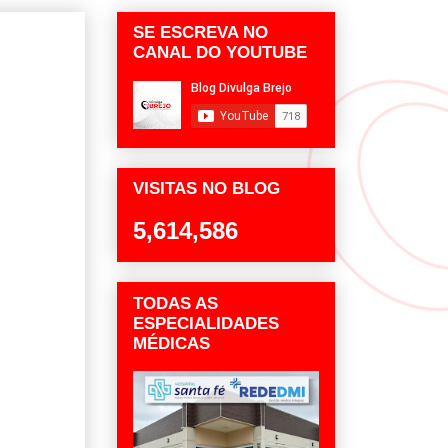
SE ESCREVA NO
CANAL DO YOUTUBE
VISITAS NO BLOG
5,614,586
TODAS AS
ESPECIALIDADES
MÉDICAS