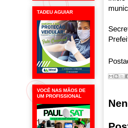
munic
TADEU AGUIAR
Secre
Prefe
Posta
VOCÊ NAS MÃOS DE
UM PROFISSIONAL
Nen
Pos