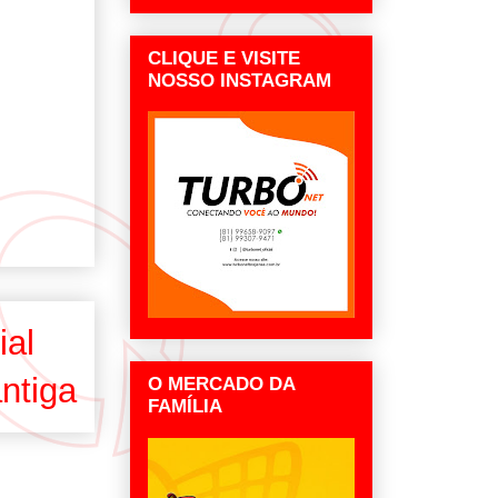
CLIQUE E VISITE
NOSSO INSTAGRAM
ial
ntiga
O MERCADO DA
FAMÍLIA