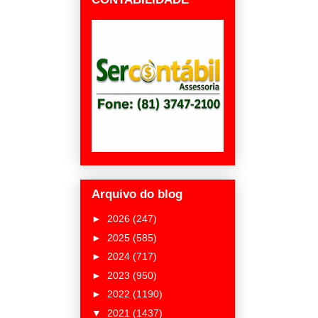
Arquivo do blog
►
2026
(247)
►
2025
(585)
►
2024
(717)
►
2023
(950)
►
2022
(1190)
▼
2021
(1437)