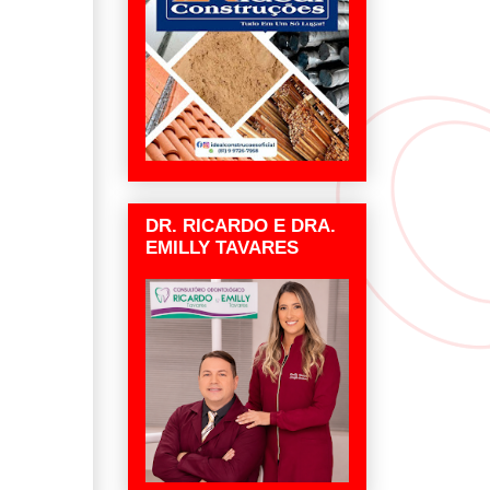
DR. RICARDO E DRA.
EMILLY TAVARES