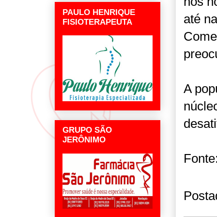
nos h
PAULO HENRIQUE
até na
FISIOTERAPEUTA
Comer
preoc
A pop
núcleo
desati
GRUPO SÃO
JERÔNIMO
Fonte:
Posta