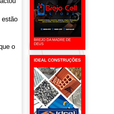
pactou
 estão
BREJO DA MADRE DE
DEUS
 que o
IDEAL CONSTRUÇÕES