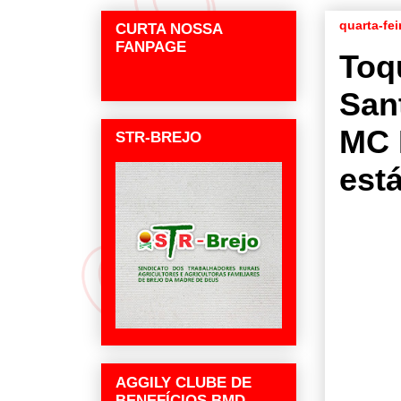
quarta-fei
CURTA NOSSA
FANPAGE
Toq
San
MC 
STR-BREJO
est
AGGILY CLUBE DE
BENEFÍCIOS BMD