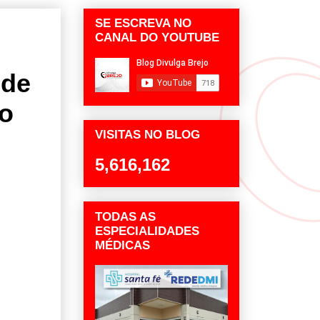
SE ESCREVA NO
CANAL DO YOUTUBE
 de
ão
VISITAS NO BLOG
5,616,162
TODAS AS
ESPECIALIDADES
MÉDICAS