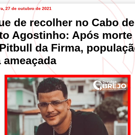
ra, 27 de outubro de 2021
ue de recolher no Cabo de
to Agostinho: Após morte
Pitbull da Firma, populaç
á ameaçada