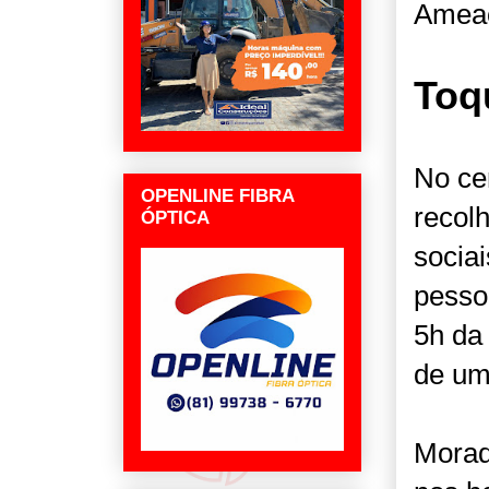
Ameaç
Toq
No ce
OPENLINE FIBRA
recol
ÓPTICA
socia
pesso
5h da
de um
Morad