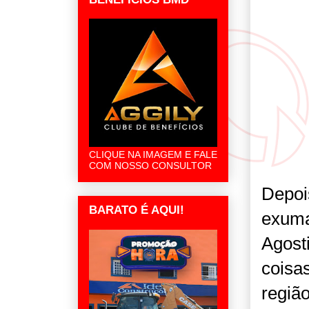
CLIQUE NA IMAGEM E FALE
COM NOSSO CONSULTOR
Depoi
BARATO É AQUI!
exuma
Agost
coisa
regiã