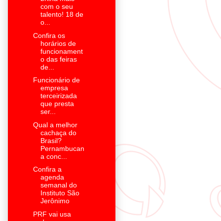
com o seu
talento! 18 de
o...
Confira os
horários de
funcionament
o das feiras
de...
Funcionário de
empresa
terceirizada
que presta
ser...
Qual a melhor
cachaça do
Brasil?
Pernambucan
a conc...
Confira a
agenda
semanal do
Instituto São
Jerônimo
PRF vai usa