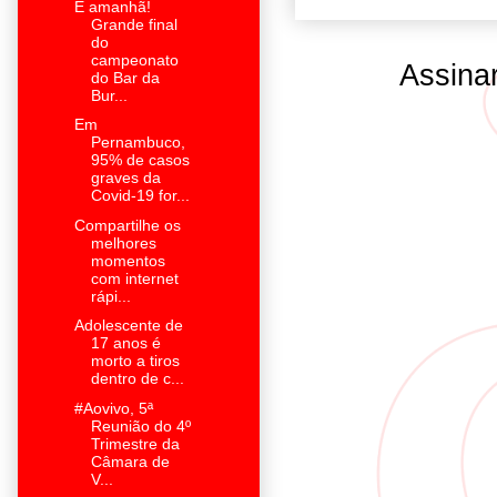
É amanhã!
Grande final
do
campeonato
Assina
do Bar da
Bur...
Em
Pernambuco,
95% de casos
graves da
Covid-19 for...
Compartilhe os
melhores
momentos
com internet
rápi...
Adolescente de
17 anos é
morto a tiros
dentro de c...
#Aovivo, 5ª
Reunião do 4º
Trimestre da
Câmara de
V...