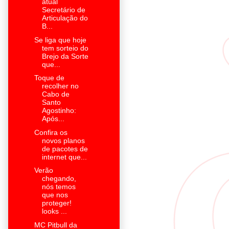
atual
Secretário de
Articulação do
B...
Se liga que hoje
tem sorteio do
Brejo da Sorte
que...
Toque de
recolher no
Cabo de
Santo
Agostinho:
Após...
Confira os
novos planos
de pacotes de
internet que...
Verão
chegando,
nós temos
que nos
proteger!
looks ...
MC Pitbull da