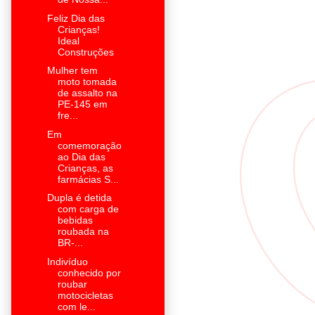
Feliz Dia das
Crianças!
Ideal
Construções
Mulher tem
moto tomada
de assalto na
PE-145 em
fre...
Em
comemoração
ao Dia das
Crianças, as
farmácias S...
Dupla é detida
com carga de
bebidas
roubada na
BR-...
Indivíduo
conhecido por
roubar
motocicletas
com le...