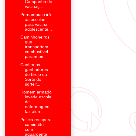
Campanha de
vacinaç...
Pernambuco irá
às escolas
para vacinar
adolescente...
Caminhoneiros
que
transportam
combustível
param em...
Confira os
ganhadores
do Brejo da
Sorte do
sorteir...
Homem armado
invade escola
de
enfermagem,
faz alun...
Polícia recupera
caminhão
com
aguardente