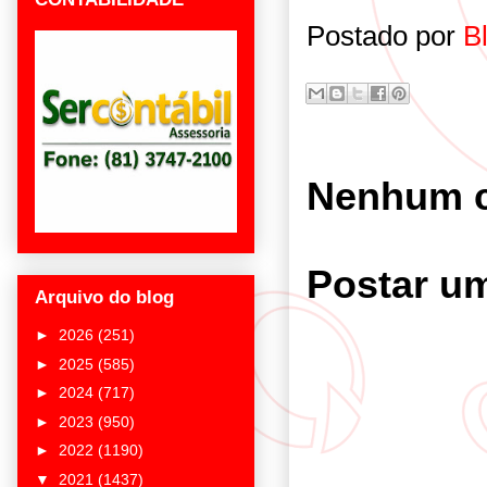
Postado por
B
Nenhum c
Postar u
Arquivo do blog
►
2026
(251)
►
2025
(585)
►
2024
(717)
►
2023
(950)
►
2022
(1190)
▼
2021
(1437)