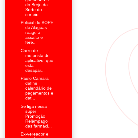
do Brejo da
Sorte do
sorteio...
Policial do BOPE
de Alagoas
reage a
assalto e
fere...
Carro de
motorista de
aplicativo, que
está
desapar...
Paulo Câmara
define
calendário de
pagamentos e
dat...
Se liga nessa
super
Promoção
Relâmpago
das farmáci...
Ex-vereador e