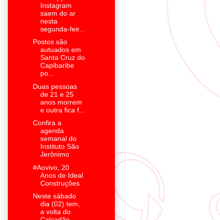
Instagram
saem do ar
nesta
segunda-feir...
Postos são
autuados em
Santa Cruz do
Capibaribe
po...
Duas pessoas
de 21 e 25
anos morrem
e outra fica f...
Confira a
agenda
semanal do
Instituto São
Jerônimo
#Aovivo, 20
Anos de Ideal
Construções
Neste sábado
dia (02) tem,
a volta do
Calçadão