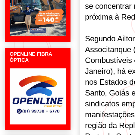
se concentrar
próxima à Red
Segundo Ailto
Associtanque 
OPENLINE FIBRA
Combustíveis 
ÓPTICA
Janeiro), há e
nos Estados de
Santo, Goiás e
sindicatos empr
manifestações
região da Repl