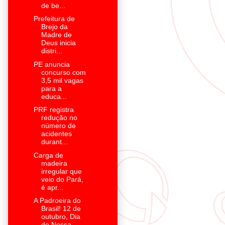
de be...
Prefeitura de
Brejo da
Madre de
Deus inicia
distri...
PE anuncia
concurso com
3,5 mil vagas
para a
educa...
PRF registra
redução no
número de
acidentes
durant...
Carga de
madeira
irregular que
veio do Pará,
é apr...
A Padroeira do
Brasil! 12 de
outubro, Dia
de Nossa...