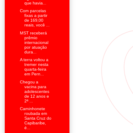
que havia...
Com parcelas
fixas a partir
de 169,00
reais, você ...
MST receberá
prêmio
internacional
por atuação
dura...
A terra voltou a
tremer nesta
quarta-feira
em Pern...
Chegou a
vacina para
adolescentes
de 12 anos e
2ª ...
Caminhonete
roubada em
Santa Cruz do
Capibaribe,
é...