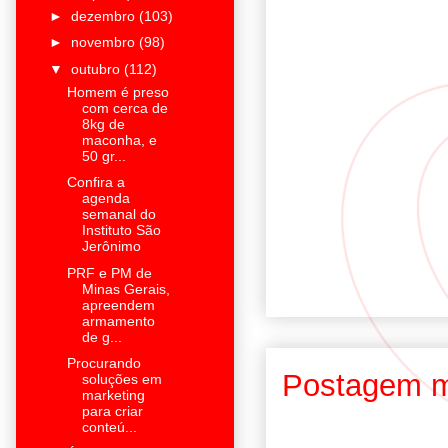
►
dezembro
(103)
►
novembro
(98)
▼
outubro
(112)
Homem é preso
com cerca de
8kg de
maconha, e
50 gr...
Confira a
agenda
semanal do
Instituto São
Jerônimo
PRF e PM de
Minas Gerais,
apreendem
armamento
de g...
Procurando
Postagem m
soluções em
marketing
para criar
conteú...