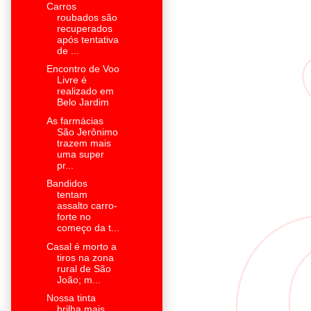
Carros
roubados são
recuperados
após tentativa
de ...
Encontro de Voo
Livre é
realizado em
Belo Jardim
As farmácias
São Jerônimo
trazem mais
uma super
pr...
Bandidos
tentam
assalto carro-
forte no
começo da t...
Casal é morto a
tiros na zona
rural de São
João; m...
Nossa tinta
brilha mais