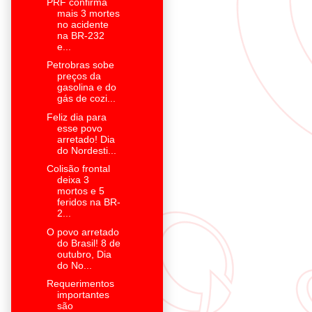
PRF confirma
mais 3 mortes
no acidente
na BR-232
e...
Petrobras sobe
preços da
gasolina e do
gás de cozi...
Feliz dia para
esse povo
arretado! Dia
do Nordesti...
Colisão frontal
deixa 3
mortos e 5
feridos na BR-
2...
O povo arretado
do Brasil! 8 de
outubro, Dia
do No...
Requerimentos
importantes
são