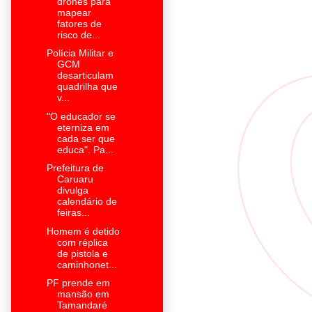
drones para
mapear
fatores de
risco de...
Polícia Militar e
GCM
desarticulam
quadrilha que
v...
"O educador se
eterniza em
cada ser que
educa". Pa...
Prefeitura de
Caruaru
divulga
calendário de
feiras...
Homem é detido
com réplica
de pistola e
caminhonet...
PF prende em
mansão em
Tamandaré