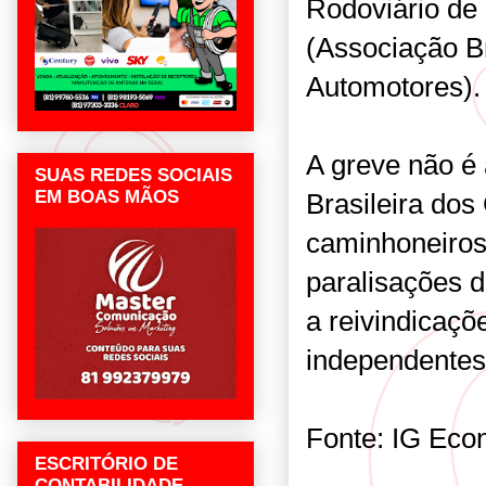
Rodoviário de
(Associação Br
Automotores)
A greve não é
SUAS REDES SOCIAIS
EM BOAS MÃOS
Brasileira do
caminhoneiros
paralisações 
a reivindicaçõ
independentes 
Fonte: IG Eco
ESCRITÓRIO DE
CONTABILIDADE