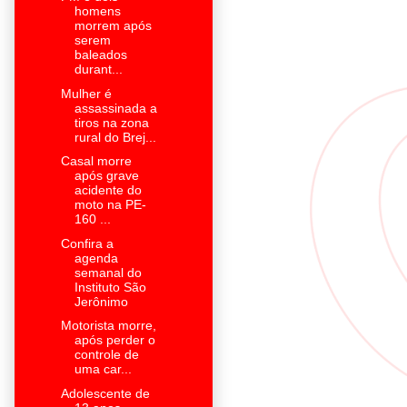
homens
morrem após
serem
baleados
durant...
Mulher é
assassinada a
tiros na zona
rural do Brej...
Casal morre
após grave
acidente do
moto na PE-
160 ...
Confira a
agenda
semanal do
Instituto São
Jerônimo
Motorista morre,
após perder o
controle de
uma car...
Adolescente de