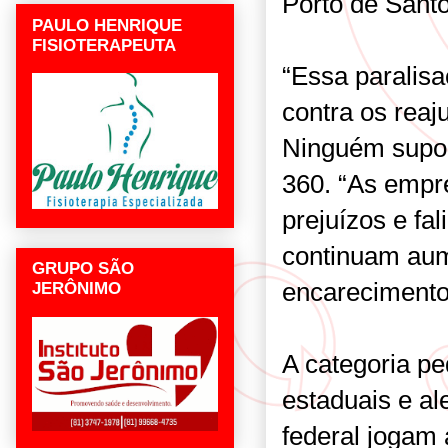
Porto de Santo
PAULO HENRIQUE
FISIOTERAPEUTA
“Essa paralisa
contra os reaj
Ninguém supor
360. “As emp
prejuízos e fa
continuam aum
GRUPO SÃO
encarecimento
JERÔNIMO
A categoria pe
estaduais e a
federal jogam 