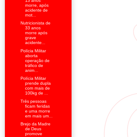
13 anos
morre, após
acidente de
mot...
Nutricionista de
33 anos
morre após
grave
acidente...
Polícia Militar
aborta
operação de
tráfico de
anim...
Polícia Militar
prende dupla
com mais de
100kg de ...
Três pessoas
ficam feridas
e uma morre
em mais um...
Brejo da Madre
de Deus
promove