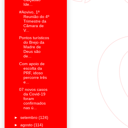
Ide...
#Aovivo, 1ª
Reunião do 4º
Trimestre da
Câmara de
V...
Pontos turísticos
do Brejo da
Madre de
Deus são
de...
Com apoio de
escolta da
PRF, idoso
percorre três
e...
07 novos casos
da Covid-19
foram
confirmados
nas ú...
►
setembro
(124)
►
agosto
(114)