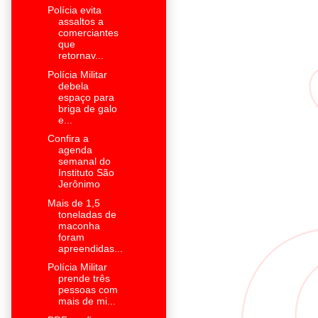
Polícia evita
assaltos a
comerciantes
que
retornav...
Polícia Militar
debela
espaço para
briga de galo
e...
Confira a
agenda
semanal do
Instituto São
Jerônimo
Mais de 1,5
toneladas de
maconha
foram
apreendidas...
Polícia Militar
prende três
pessoas com
mais de mi...