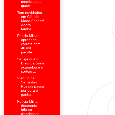
membros de
quadri...
Tem novidades
em Cláudia
Moda Fitness!
Agora
també...
Polícia Militar
apreende
carreta com
40 mil
pacote...
Se liga que o
Brejo da Sorte
acumulou e o
sorteio ...
Viaduto da
Serra das
Russas passa
por obra e
ganha...
Polícia Militar
desmonta
fábrica
clandestina