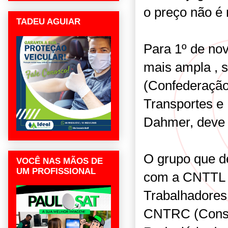
o preço não é 
TADEU AGUIAR
Para 1º de no
mais ampla , 
(Confederação
Transportes e L
Dahmer, deve 
O grupo que de
VOCÊ NAS MÃOS DE
UM PROFISSIONAL
com a CNTTL 
Trabalhadores 
CNTRC (Conse