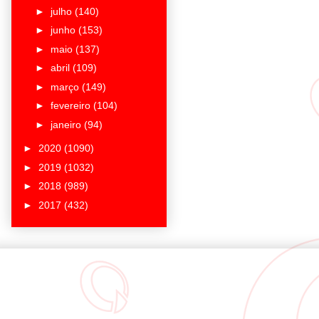
►
julho
(140)
►
junho
(153)
►
maio
(137)
►
abril
(109)
►
março
(149)
►
fevereiro
(104)
►
janeiro
(94)
►
2020
(1090)
►
2019
(1032)
►
2018
(989)
►
2017
(432)