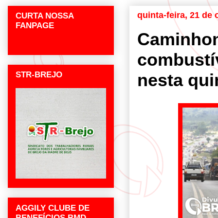
quinta-feira, 21 de
CURTA NOSSA
FANPAGE
Caminhon
combustí
STR-BREJO
nesta qui
AGGILY CLUBE DE
BENEFÍCIOS BMD