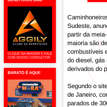
Caminhoneiros
Sudeste, anun
partir da meia
maioria são d
combustíveis 
CLIQUE NA IMAGEM E FALE
COM NOSSO CONSULTOR
do diesel, gás
derivados do p
BARATO É AQUI!
Segundo o site
de Janeiro, c
parados de 30