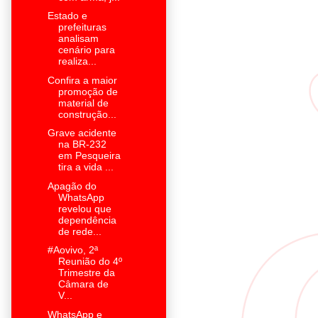
Estado e
prefeituras
analisam
cenário para
realiza...
Confira a maior
promoção de
material de
construção...
Grave acidente
na BR-232
em Pesqueira
tira a vida ...
Apagão do
WhatsApp
revelou que
dependência
de rede...
#Aovivo, 2ª
Reunião do 4º
Trimestre da
Câmara de
V...
WhatsApp e