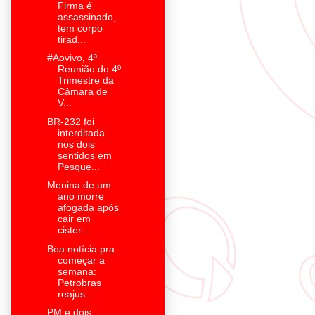
Firma é
assassinado,
tem corpo
tirad...
#Aovivo, 4ª
Reunião do 4º
Trimestre da
Câmara de
V...
BR-232 foi
interditada
nos dois
sentidos em
Pesque...
Menina de um
ano morre
afogada após
cair em
cister...
Boa notícia pra
começar a
semana:
Petrobras
reajus...
PM e dois