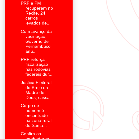
PRF e PM
recuperam no
Recife, 24
carros
levados de...
Com avanço da
vacinação,
Governo de
Pernambuco
anu...
PRF reforça
fiscalização
nas rodovias
federais dur...
Justiça Eleitoral
do Brejo da
Madre de
Deus, cassa...
Corpo de
homem é
encontrado
na zona rural
de Santa...
Confira os
ganhadores