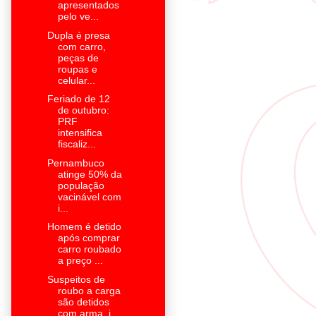
apresentados
pelo ve...
Dupla é presa
com carro,
peças de
roupas e
celular...
Feriado de 12
de outubro:
PRF
intensifica
fiscaliz...
Pernambuco
atinge 50% da
população
vacinável com
i...
Homem é detido
após comprar
carro roubado
a preço ...
Suspeitos de
roubo a carga
são detidos
com arma, j...