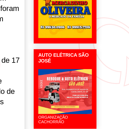
 foram
am
AUTO ELÉTRICA SÃO
 de 17
JOSÉ
e
do de
os
ORGANIZAÇÃO
CACHORRÃO