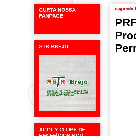
segunda-f
CURTA NOSSA
FANPAGE
PRF
Pro
Per
STR-BREJO
AGGILY CLUBE DE
BENEFÍCIOS BMD