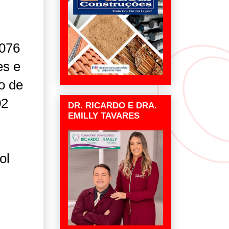
.076
es e
o de
02
DR. RICARDO E DRA.
EMILLY TAVARES
ol