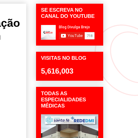
SE ESCREVA NO
CANAL DO YOUTUBE
ação
m
VISITAS NO BLOG
5,616,003
TODAS AS
ESPECIALIDADES
MÉDICAS