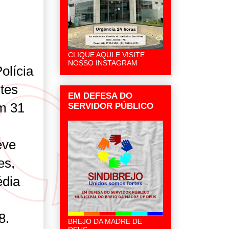
CLIQUE AQUI E VISITE
NOSSO INSTAGRAM
olícia
tes
EM DEFESA DO
am 31
SERVIDOR PÚBLICO
eve
es,
édia
8.
BREJO DA MADRE DE