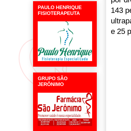
PAULO HENRIQUE
143 p
FISIOTERAPEUTA
ultrap
e 25 
GRUPO SÃO
JERÔNIMO