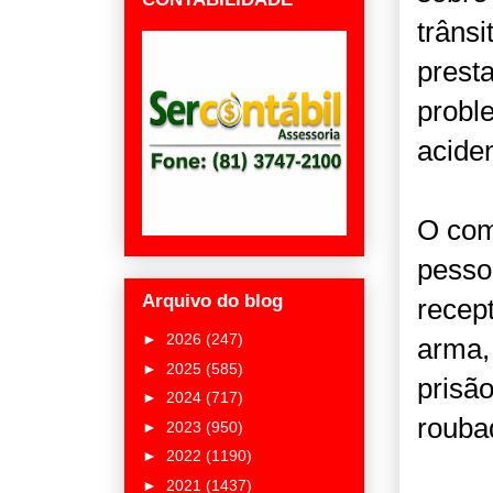
trâns
presta
probl
acide
O com
pesso
Arquivo do blog
recept
►
2026
(247)
arma,
►
2025
(585)
prisã
►
2024
(717)
rouba
►
2023
(950)
►
2022
(1190)
►
2021
(1437)