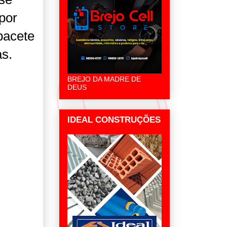
por
pacete
as.
BREJO DA MADRE DE
DEUS
IDEAL CONSTRUÇÕES