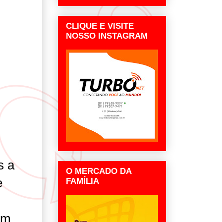
CLIQUE E VISITE
NOSSO INSTAGRAM
s a
O MERCADO DA
e
FAMÍLIA
um