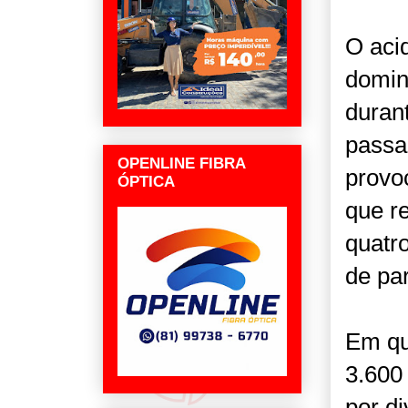
O aci
domin
duran
passa
OPENLINE FIBRA
provo
ÓPTICA
que r
quatro
de par
Em qu
3.600
por d