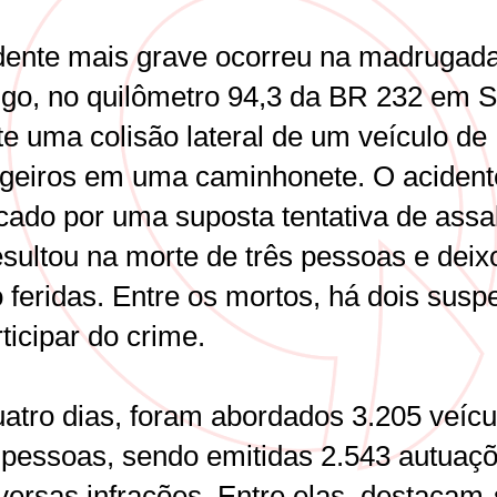
dente mais grave ocorreu na madrugad
go, no quilômetro 94,3 da BR 232 em S
te uma colisão lateral de um veículo de
geiros em uma caminhonete. O acidente
cado por uma suposta tentativa de assa
esultou na morte de três pessoas e deix
 feridas. Entre os mortos, há dois susp
ticipar do crime.
atro dias, foram abordados 3.205 veícu
 pessoas, sendo emitidas 2.543 autuaç
iversas infrações. Entre elas, destacam