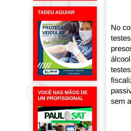
TADEU AGUIAR
No co
teste
preso
álcoo
teste
fisca
passiv
VOCÊ NAS MÃOS DE
UM PROFISSIONAL
sem a