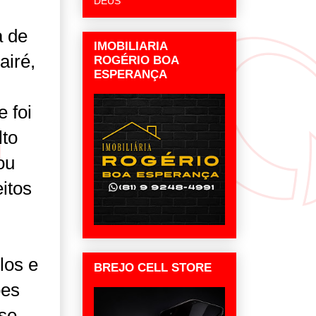
DEUS
a de
IMOBILIARIA
airé,
ROGÉRIO BOA
ESPERANÇA
 foi
lto
ou
eitos
los e
BREJO CELL STORE
ões
-se