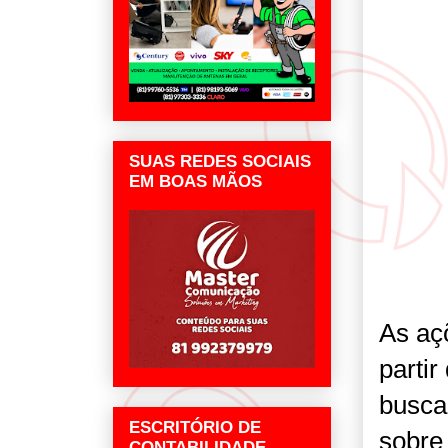
SUAS REDES SOCIAIS
EM BOAS MÃOS
As aç
parti
busca
ESCRITÓRIO DE
sobre
CONTABILIDADE