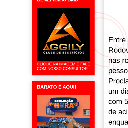
Entre 
Rodov
nas r
CLIQUE NA IMAGEM E FALE
pesso
COM NOSSO CONSULTOR
Procl
BARATO É AQUI!
um di
com 5
de aci
enqua