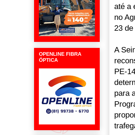
até a
no Ag
23 de
A Sei
OPENLINE FIBRA
recon
ÓPTICA
PE-145
deter
para a
Progr
propo
trafeg