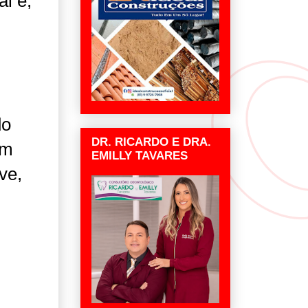
l e,
do
DR. RICARDO E DRA.
em
EMILLY TAVARES
ve,