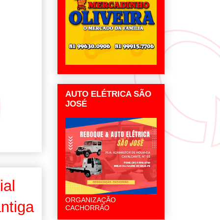
AUTO ELÉTRICA SÃO
JOSÉ
ial
ORGANIZAÇÃO
ntiga
CACHORRÃO