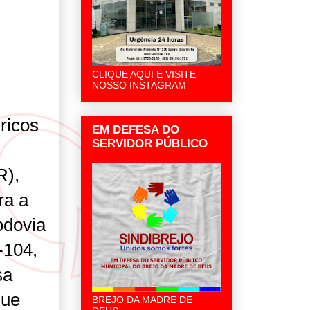
CLIQUE AQUI E VISITE
NOSSO INSTAGRAM
ricos
EM DEFESA DO
SERVIDOR PÚBLICO
R),
ra a
odovia
-104,
sa
gue
BREJO DA MADRE DE