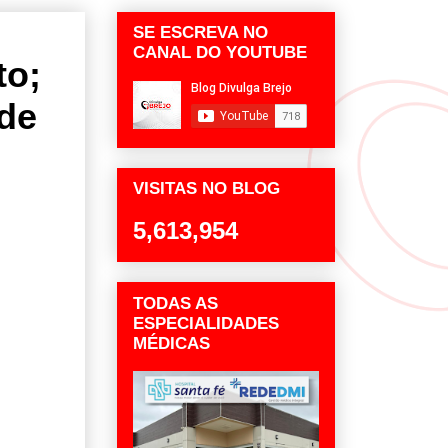
SE ESCREVA NO
CANAL DO YOUTUBE
to;
 de
VISITAS NO BLOG
5,613,954
TODAS AS
ESPECIALIDADES
MÉDICAS