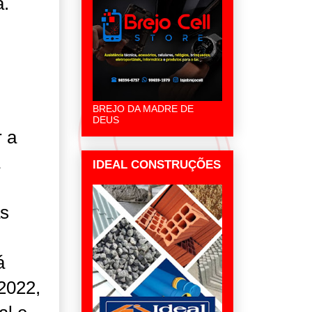
a.
BREJO DA MADRE DE
DEUS
r a
IDEAL CONSTRUÇÕES
as
á
2022,