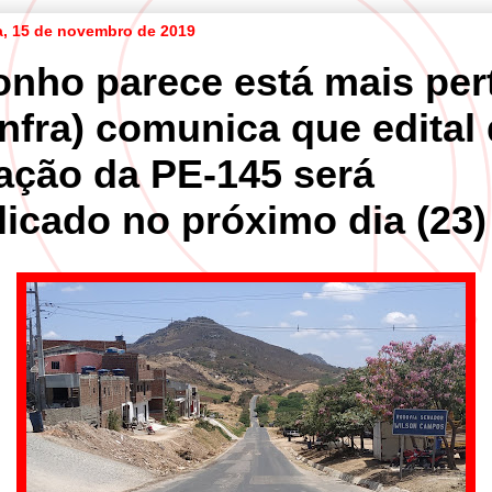
ra, 15 de novembro de 2019
onho parece está mais per
infra) comunica que edital
tação da PE-145 será
licado no próximo dia (23)