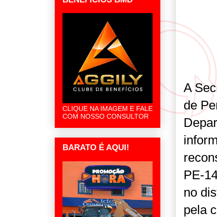
A Secr
de Pe
CLIQUE NA IMAGEM E FALE
COM NOSSO CONSULTOR
Depar
inform
BARATO É AQUI!
recon
PE-14
no di
pela 