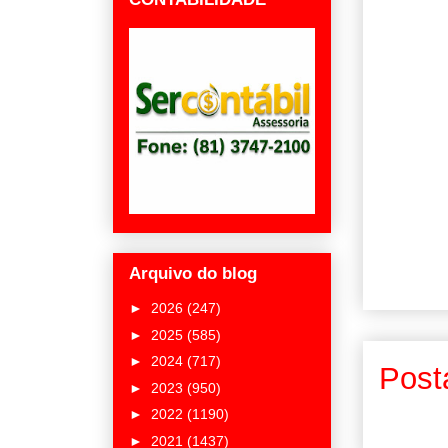
Arquivo do blog
►
2026
(247)
►
2025
(585)
►
2024
(717)
Post
►
2023
(950)
►
2022
(1190)
►
2021
(1437)