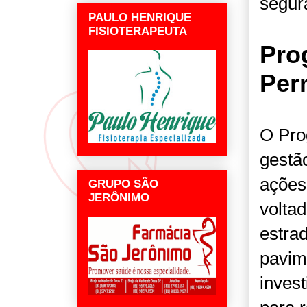
segur
PAULO HENRIQUE
FISIOTERAPEUTA
Pro
Per
O Pro
gestã
ações
GRUPO SÃO
JERÔNIMO
voltad
estra
pavim
inves