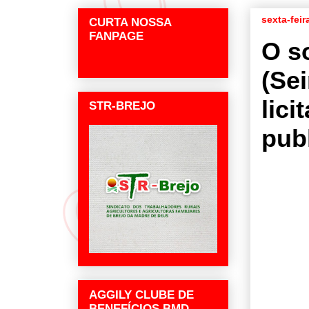
sexta-fei
CURTA NOSSA
FANPAGE
O s
(Se
lici
STR-BREJO
pub
AGGILY CLUBE DE
BENEFÍCIOS BMD