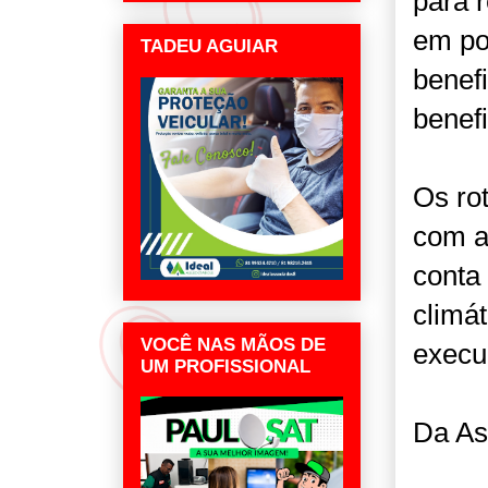
para 
em po
TADEU AGUIAR
benef
benef
Os ro
com a
conta 
climát
VOCÊ NAS MÃOS DE
execu
UM PROFISSIONAL
Da As