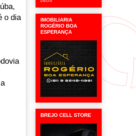
DEUS
aúba,
 o dia
IMOBILIARIA
ROGÉRIO BOA
ESPERANÇA
odovia
ia
BREJO CELL STORE