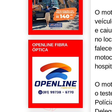
O mot
veícu
e cai
no loc
OPENLINE FIBRA
falec
ÓPTICA
motoci
hospit
O moto
o test
Políci
Delega