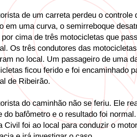
orista de um carreta perdeu o controle 
lo em uma curva, o semirreboque desat
u por cima de três motocicletas que pa
al. Os três condutores das motocicletas
eram no local. Um passageiro de uma d
cletas ficou ferido e foi encaminhado p
al de Ribeirão.
rista do caminhão não se feriu. Ele rea
e do bafômetro e o resultado foi normal.
a Civil foi ao local para conduzir o motor
cia e irá investigar o caso.