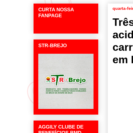
quarta-fe
CURTA NOSSA
FANPAGE
Trê
aci
car
STR-BREJO
em 
AGGILY CLUBE DE
BENEFÍCIOS BMD