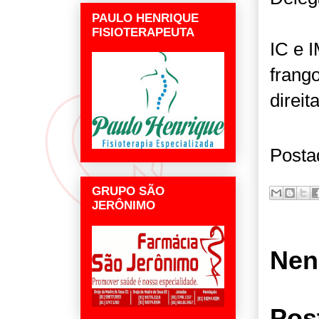
PAULO HENRIQUE
FISIOTERAPEUTA
IC e 
frango
direit
Posta
GRUPO SÃO
JERÔNIMO
Nen
Pos