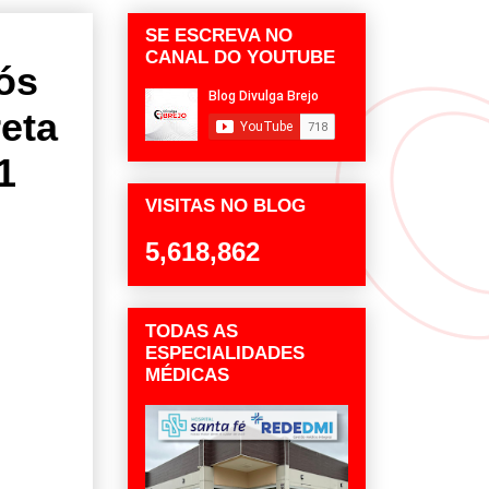
SE ESCREVA NO
CANAL DO YOUTUBE
ós
eta
1
VISITAS NO BLOG
5,618,862
TODAS AS
ESPECIALIDADES
MÉDICAS