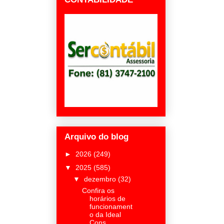
Arquivo do blog
►
2026
(249)
▼
2025
(585)
▼
dezembro
(32)
Confira os
horários de
funcionament
o da Ideal
Cons...