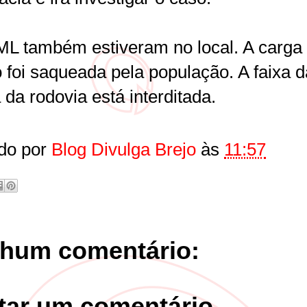
IML também estiveram no local. A carga
 foi saqueada pela população. A faixa d
a da rodovia está interditada.
do por
Blog Divulga Brejo
às
11:57
hum comentário:
tar um comentário