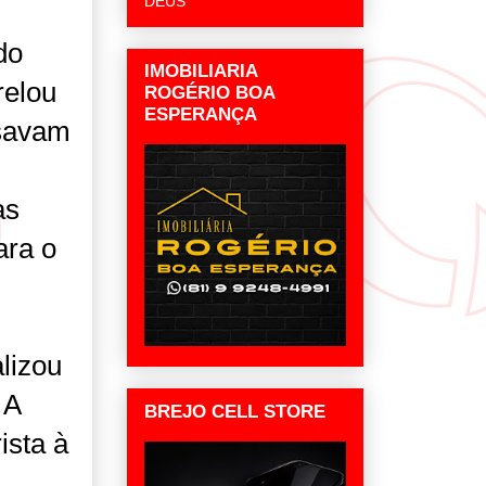
DEUS
do
IMOBILIARIA
relou
ROGÉRIO BOA
ESPERANÇA
ssavam
as
ara o
lizou
 A
BREJO CELL STORE
ista à