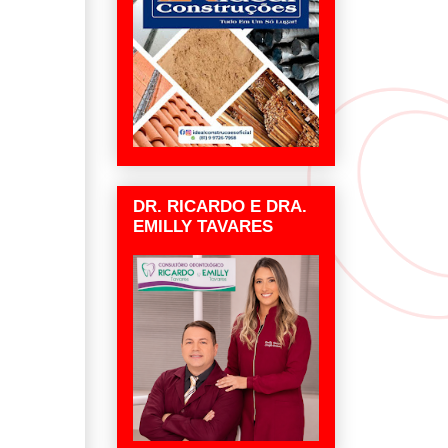
DR. RICARDO E DRA.
EMILLY TAVARES