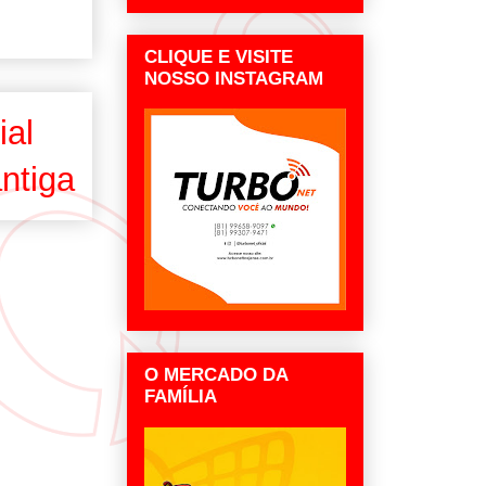
CLIQUE E VISITE
NOSSO INSTAGRAM
ial
ntiga
O MERCADO DA
FAMÍLIA