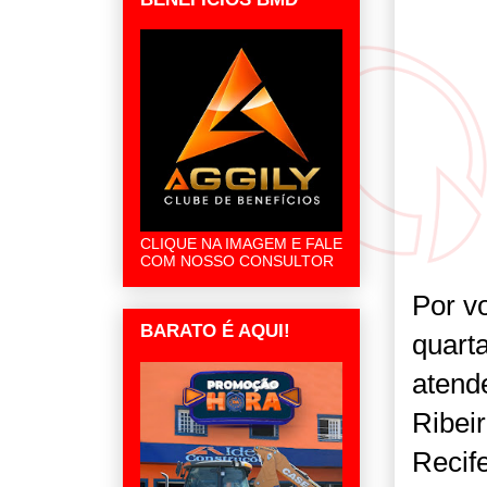
CLIQUE NA IMAGEM E FALE
COM NOSSO CONSULTOR
Por v
BARATO É AQUI!
quarta
atend
Ribei
Recife