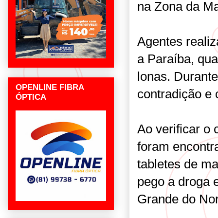
na Zona da M
Agentes reali
a Paraíba, q
lonas. Durant
OPENLINE FIBRA
contradição e
ÓPTICA
Ao verificar o
foram encontr
tabletes de ma
pego a droga 
Grande do Nor