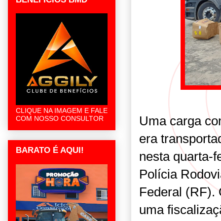
CLIQUE NA IMAGEM E FALE
Uma carga co
COM NOSSO CONSULTOR
era transport
BARATO É AQUI!
nesta quarta-f
Polícia Rodovi
Federal (RF). 
uma fiscaliza