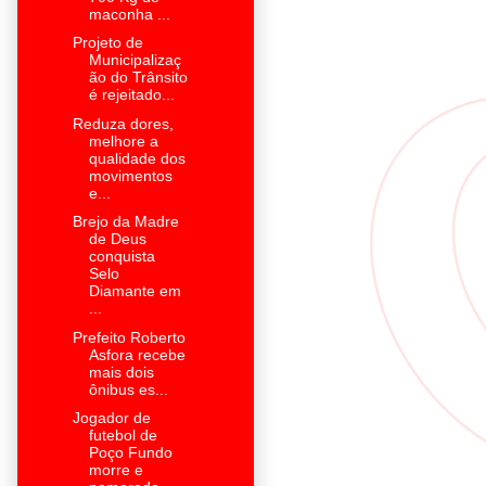
maconha ...
Projeto de
Municipalizaç
ão do Trânsito
é rejeitado...
Reduza dores,
melhore a
qualidade dos
movimentos
e...
Brejo da Madre
de Deus
conquista
Selo
Diamante em
...
Prefeito Roberto
Asfora recebe
mais dois
ônibus es...
Jogador de
futebol de
Poço Fundo
morre e