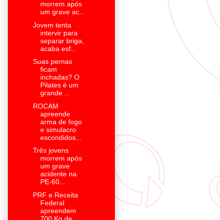
morrem após
um grave ac...
Jovem tenta
intervir para
separar briga,
acaba esf...
Suas pernas
ficam
inchadas? O
Pilates é um
grande ...
ROCAM
apreende
arma de fogo
e simulacro
escondidos...
Três jovens
morrem após
um grave
acidente na
PE-60...
PRF e Receita
Federal
apreendem
700 Kg de