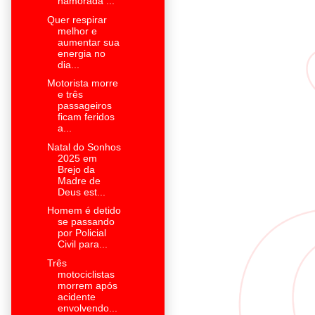
namorada ...
Quer respirar
melhor e
aumentar sua
energia no
dia...
Motorista morre
e três
passageiros
ficam feridos
a...
Natal do Sonhos
2025 em
Brejo da
Madre de
Deus est...
Homem é detido
se passando
por Policial
Civil para...
Três
motociclistas
morrem após
acidente
envolvendo...