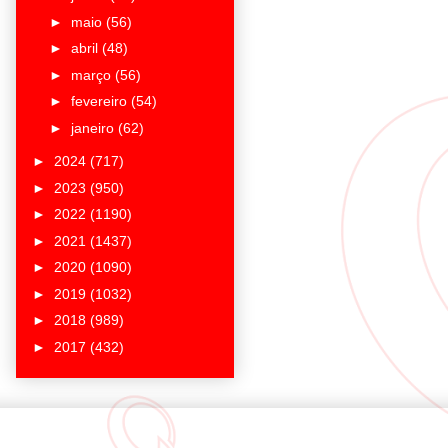
►
maio
(56)
►
abril
(48)
►
março
(56)
►
fevereiro
(54)
►
janeiro
(62)
►
2024
(717)
►
2023
(950)
►
2022
(1190)
►
2021
(1437)
►
2020
(1090)
►
2019
(1032)
►
2018
(989)
►
2017
(432)