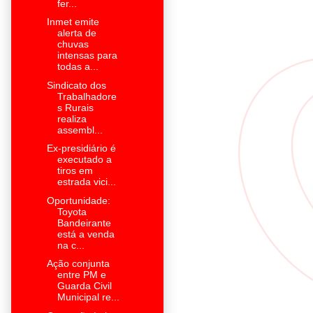
fer...
Inmet emite
alerta de
chuvas
intensas para
todas a...
Sindicato dos
Trabalhadore
s Rurais
realiza
assembl...
Ex-presidiário é
executado a
tiros em
estrada vici...
Oportunidade:
Toyota
Bandeirante
está a venda
na c...
Ação conjunta
entre PM e
Guarda Civil
Municipal re...