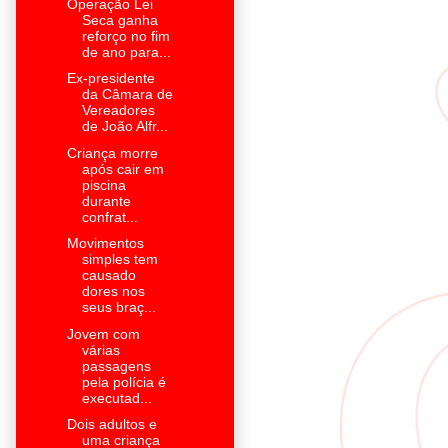
Operação Lei
Seca ganha
reforço no fim
de ano para...
Ex-presidente
da Câmara de
Vereadores
de João Alfr...
Criança morre
após cair em
piscina
durante
confrat...
Movimentos
simples tem
causado
dores nos
seus braç...
Jovem com
várias
passagens
pela polícia é
executad...
Dois adultos e
uma criança