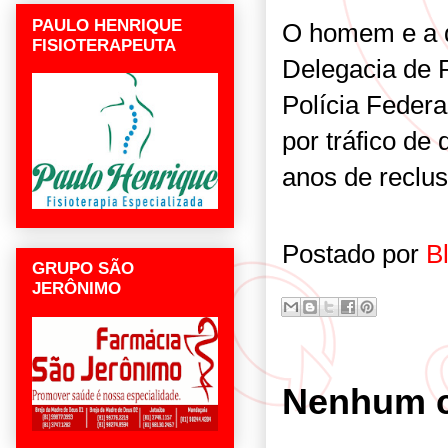
PAULO HENRIQUE
O homem e a 
FISIOTERAPEUTA
Delegacia de 
Polícia Federa
por tráfico de
anos de reclus
Postado por
B
GRUPO SÃO
JERÔNIMO
Nenhum c