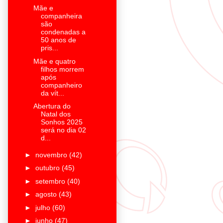
Mãe e
companheira
são
condenadas a
50 anos de
pris...
Mãe e quatro
filhos morrem
após
companheiro
da vít...
Abertura do
Natal dos
Sonhos 2025
será no dia 02
d...
►
novembro
(42)
►
outubro
(45)
►
setembro
(40)
►
agosto
(43)
►
julho
(60)
►
junho
(47)