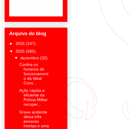
Arquivo do blog
►
2026
(247)
▼
2025
(585)
▼
dezembro
(32)
Confira os
horários de
funcionament
o da Ideal
Cons...
Ação rápida e
eficiente da
Polícia Militar
recuper...
Grave acidente
deixa três
pessoas
mortas e uma