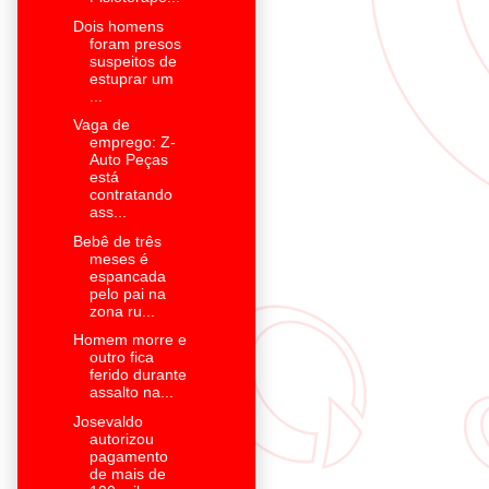
Dois homens
foram presos
suspeitos de
estuprar um
...
Vaga de
emprego: Z-
Auto Peças
está
contratando
ass...
Bebê de três
meses é
espancada
pelo pai na
zona ru...
Homem morre e
outro fica
ferido durante
assalto na...
Josevaldo
autorizou
pagamento
de mais de