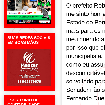
O prefeito Ro
me sinto honr
Estado de Per
mais para os 
meu querido a
SUAS REDES SOCIAIS
EM BOAS MÃOS
por isso que e
municipalista.
como eu assum
desconfortáve
se voltado par
Senador não s
Fernando Duei
ESCRITÓRIO DE
CONTABILIDADE