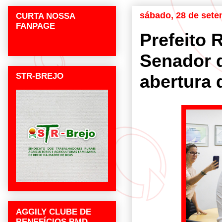
sábado, 28 de sete
CURTA NOSSA
FANPAGE
Prefeito 
Senador 
STR-BREJO
abertura 
AGGILY CLUBE DE
BENEFÍCIOS BMD