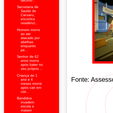
décimo...
Secretaria de
Saúde de
Caruaru,
encontra
residênci...
Homem morre
ao ser
atacado por
abelhas
enquanto
pe...
Senhor de 62
anos morre
após bater no
seu próprio ...
Criança de 1
Fonte: Assess
ano e 4
meses morre
após cair em
cist...
Bandidos
invadem
escola e
matam