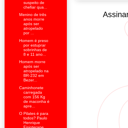
suspeito de
chefiar qua...
Assina
Menino de três
anos morre
após ser
atropelado
por ...
Homem é preso
por estuprar
sobrinhas de
8 e 11 ano...
Homem morre
após ser
atropelado na
BR-232 em
Bezer...
Caminhonete
carregada
com 156 Kg
de maconha é
apre...
O Pilates é para
todos? Paulo
Henrique
Fisioterape...