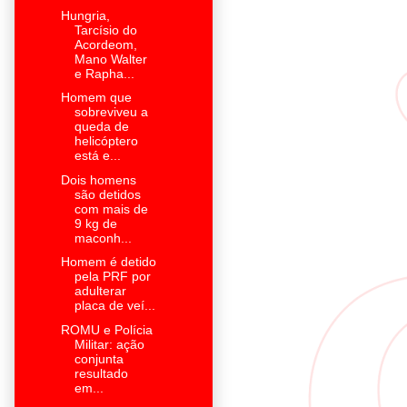
Hungria,
Tarcísio do
Acordeom,
Mano Walter
e Rapha...
Homem que
sobreviveu a
queda de
helicóptero
está e...
Dois homens
são detidos
com mais de
9 kg de
maconh...
Homem é detido
pela PRF por
adulterar
placa de veí...
ROMU e Polícia
Militar: ação
conjunta
resultado
em...