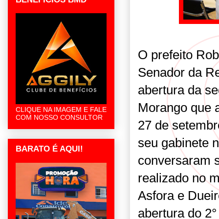
O prefeito Rob
Senador da Re
abertura da se
Morango que ac
CLIQUE NA IMAGEM E FALE
COM NOSSO CONSULTOR
27 de setembr
seu gabinete n
BARATO É AQUI!
conversaram s
realizado no m
Asfora e Duei
abertura do 2°