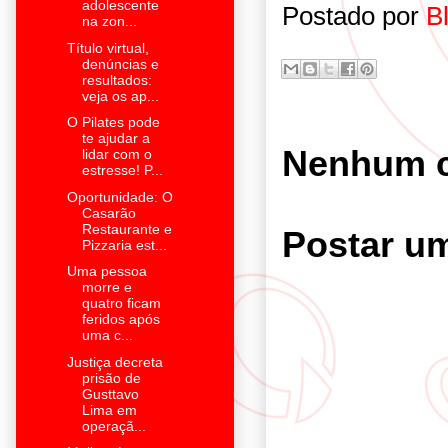
adolescente
Postado por
B
na zon...
Título virtual,
denúncias e
resultados:
veja os ap...
O Pilates pode
te ajudar a
Nenhum c
lidar com o
estresse! P...
Oportunidade: O
Casarão
Restaurante e
Postar u
Pizzaria est...
Uma pessoa
morre e
quatro ficam
feridos após
uma c...
Justiça decreta
prisão de
Gusttavo
Lima em
operaçã...