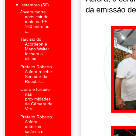
▼
setembro
(50)
da emissão de
Jovem morre
após cair de
moto na PE-
160 entre as
c...
Tarcísio do
Acordeon e
Mano Walter
fecham a
última...
Prefeito Roberto
Asfora recebe
Senador da
Repúblic...
Carro é furtado
nas
proximidades
da Câmara de
Vere...
Prefeito Roberto
Asfora
antecipa
salários e