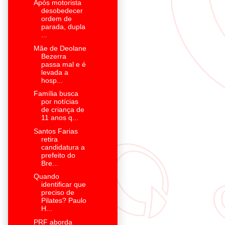
Após motorista
desobedecer
ordem de
parada, dupla
...
Mãe de Deolane
Bezerra
passa mal e é
levada a
hosp...
Família busca
por notícias
de criança de
11 anos q...
Santos Farias
retira
candidatura a
prefeito do
Bre...
Quando
identificar que
preciso de
Pilates? Paulo
H...
PRF aborda