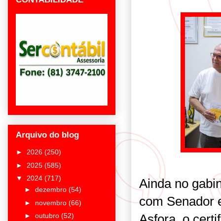
Arquivo do blog
►
2026
(250)
►
2025
(585)
▼
2024
(717)
Ainda no gabin
►
dezembro
(54)
com Senador e
►
novembro
(66)
Asfora, o cert
►
outubro
(52)