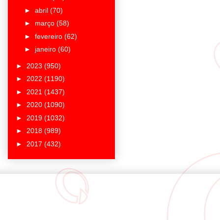
►
abril
(70)
►
março
(58)
►
fevereiro
(62)
►
janeiro
(60)
►
2023
(950)
►
2022
(1190)
►
2021
(1437)
►
2020
(1090)
►
2019
(1032)
►
2018
(989)
►
2017
(432)