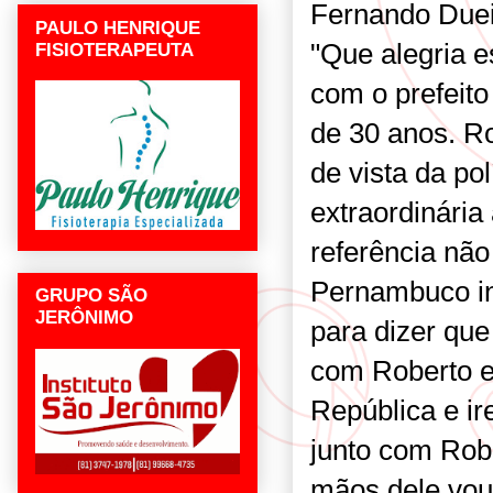
Fernando Dueir
PAULO HENRIQUE
"Que alegria 
FISIOTERAPEUTA
com o prefeit
de 30 anos. Ro
de vista da pol
extraordinária
referência nã
Pernambuco in
GRUPO SÃO
JERÔNIMO
para dizer qu
com Roberto e
República e ir
junto com Robe
mãos dele vou 