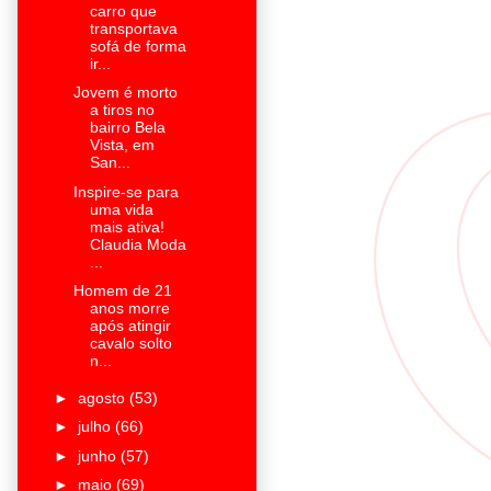
carro que
transportava
sofá de forma
ir...
Jovem é morto
a tiros no
bairro Bela
Vista, em
San...
Inspire-se para
uma vida
mais ativa!
Claudia Moda
...
Homem de 21
anos morre
após atingir
cavalo solto
n...
►
agosto
(53)
►
julho
(66)
►
junho
(57)
►
maio
(69)