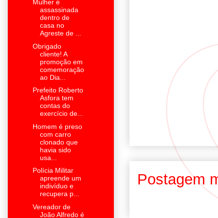
Mulher é
assassinada
dentro de
casa no
Agreste de ...
Obrigado
cliente! A
promoção em
comemoração
ao Dia...
Prefeito Roberto
Asfora tem
contas do
exercício de...
Homem é preso
com carro
clonado que
havia sido
usa...
Polícia Militar
Postagem m
apreende um
indivíduo e
recupera p...
Vereador de
João Alfredo é