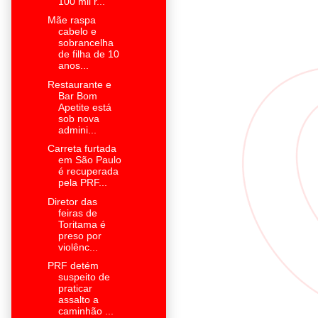
100 mil r...
Mãe raspa
cabelo e
sobrancelha
de filha de 10
anos...
Restaurante e
Bar Bom
Apetite está
sob nova
admini...
Carreta furtada
em São Paulo
é recuperada
pela PRF...
Diretor das
feiras de
Toritama é
preso por
violênc...
PRF detém
suspeito de
praticar
assalto a
caminhão ...