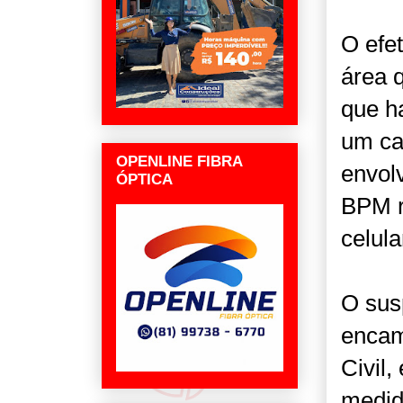
O efe
área 
que ha
um ca
OPENLINE FIBRA
envol
ÓPTICA
BPM r
celul
O susp
encam
Civil
medid