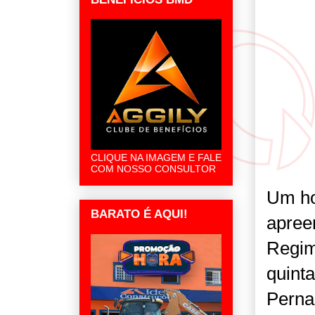
CLIQUE NA IMAGEM E FALE
COM NOSSO CONSULTOR
Um ho
BARATO É AQUI!
apree
Regim
quinta
Pern