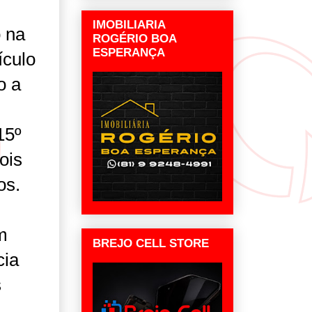
IMOBILIARIA
o na
ROGÉRIO BOA
ESPERANÇA
ículo
o a
15º
ois
os.
m
BREJO CELL STORE
cia
s