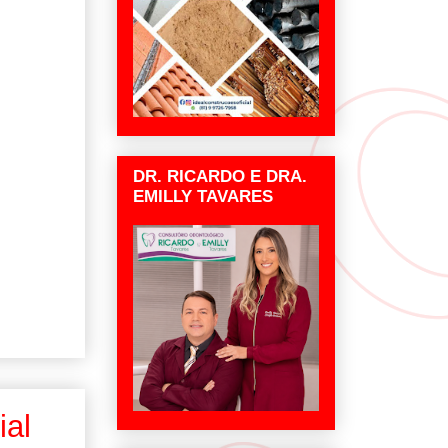
DR. RICARDO E DRA.
EMILLY TAVARES
ial