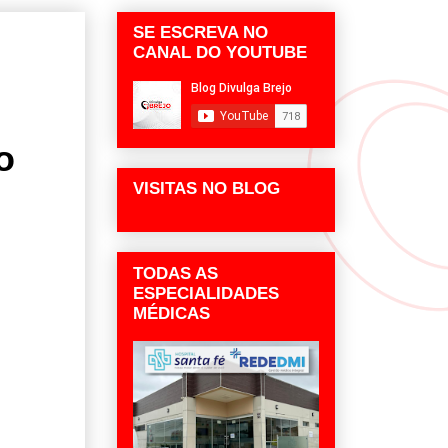
SE ESCREVA NO
CANAL DO YOUTUBE
o
VISITAS NO BLOG
TODAS AS
ESPECIALIDADES
MÉDICAS