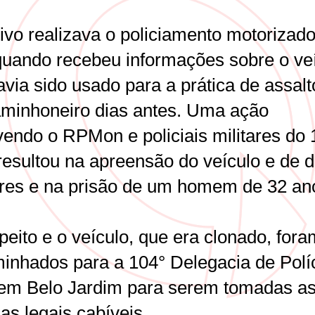
tivo realizava o policiamento motorizad
quando recebeu informações sobre o ve
via sido usado para a prática de assalt
minhoneiro dias antes. Uma ação
vendo o RPMon e policiais militares do 
esultou na apreensão do veículo e de d
ares e na prisão de um homem de 32 an
eito e o veículo, que era clonado, fora
inhados para a 104° Delegacia de Polí
, em Belo Jardim para serem tomadas a
as legais cabíveis.