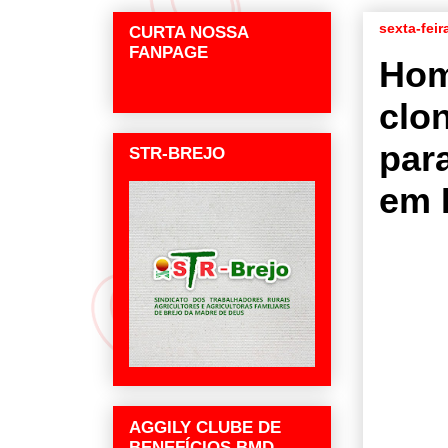
sexta-fei
CURTA NOSSA
FANPAGE
Hom
clo
par
STR-BREJO
em 
AGGILY CLUBE DE
BENEFÍCIOS BMD