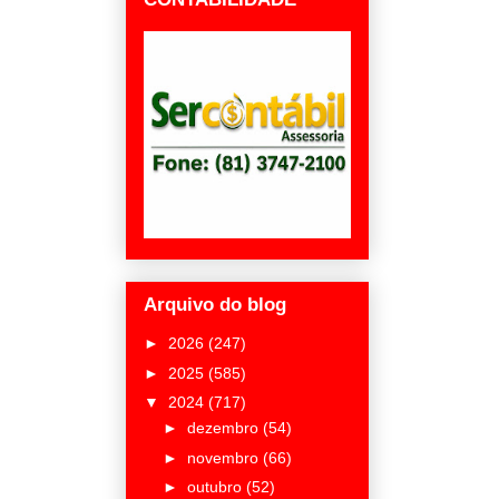
Arquivo do blog
►
2026
(247)
►
2025
(585)
▼
2024
(717)
►
dezembro
(54)
►
novembro
(66)
►
outubro
(52)