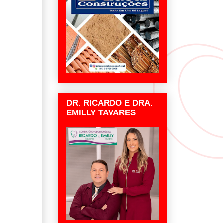
DR. RICARDO E DRA.
EMILLY TAVARES