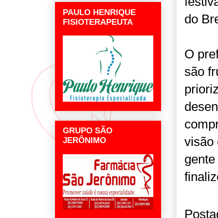
festiv
PAULO HENRIQUE
do Br
FISIOTERAPEUTA
O pre
são f
priori
desen
compr
GRUPO SÃO
visão
JERÔNIMO
gente
finali
Posta