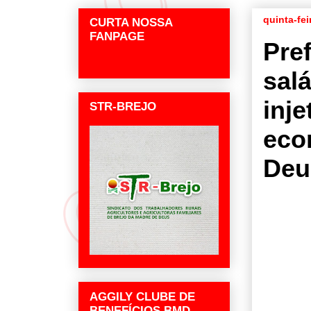
quinta-fe
CURTA NOSSA
FANPAGE
Pre
salá
inj
STR-BREJO
eco
Deu
AGGILY CLUBE DE
BENEFÍCIOS BMD