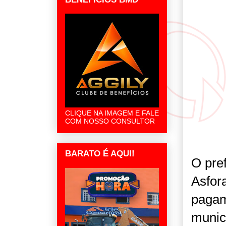
CLIQUE NA IMAGEM E FALE
COM NOSSO CONSULTOR
BARATO É AQUI!
O pre
Asfora
pagam
munic