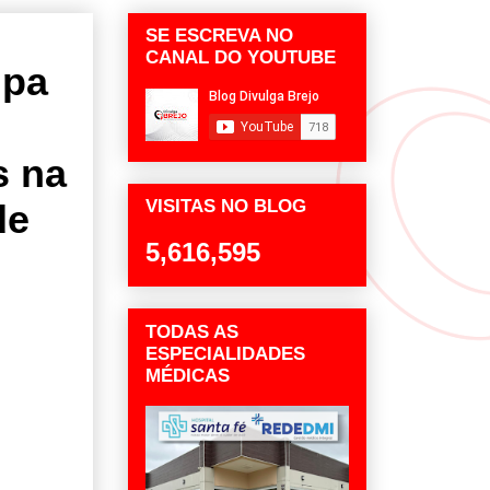
SE ESCREVA NO
CANAL DO YOUTUBE
ipa
s na
VISITAS NO BLOG
de
5,616,595
TODAS AS
ESPECIALIDADES
MÉDICAS