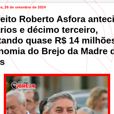
ira, 26 de setembro de 2024
feito Roberto Asfora antec
rios e décimo terceiro,
etando quase R$ 14 milhõe
nomia do Brejo da Madre 
s