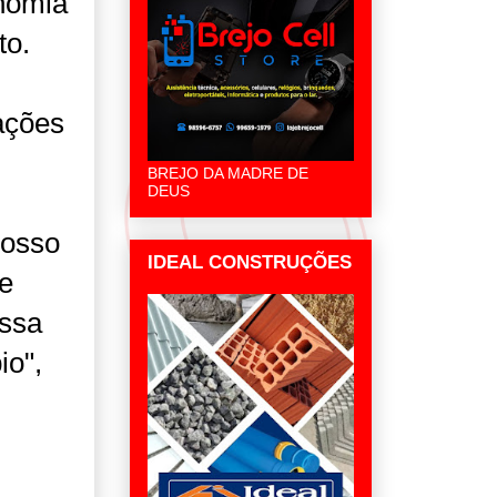
onomia
to.
ações
BREJO DA MADRE DE
DEUS
Nosso
IDEAL CONSTRUÇÕES
e
ossa
io",