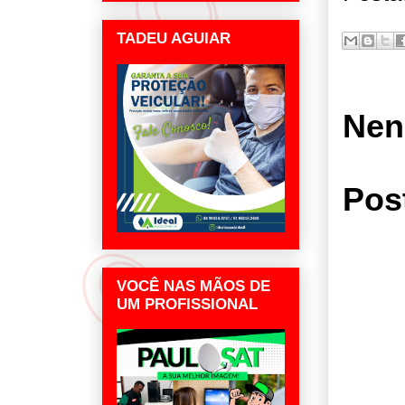
TADEU AGUIAR
Nen
Pos
VOCÊ NAS MÃOS DE
UM PROFISSIONAL