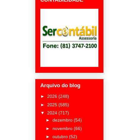
Arquivo do blog
►
2026
(248)
►
2025
(585)
▼
2024
(717)
►
dezembro
(54)
►
novembro
(66)
►
outubro
(52)