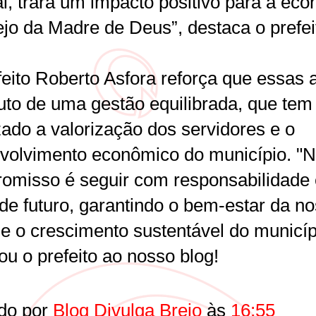
al, trará um impacto positivo para a ec
ejo da Madre de Deus”, destaca o prefei
feito Roberto Asfora reforça que essas 
ruto de uma gestão equilibrada, que tem
zado a valorização dos servidores e o
volvimento econômico do município. "
omisso é seguir com responsabilidade 
 de futuro, garantindo o bem-estar da n
 e o crescimento sustentável do municíp
zou o prefeito ao nosso blog!
do por
Blog Divulga Brejo
às
16:55