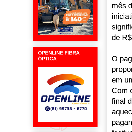
mês d
inicia
signif
de R$
OPENLINE FIBRA
O pag
ÓPTICA
propor
em um
Com o
final
aquec
pagam