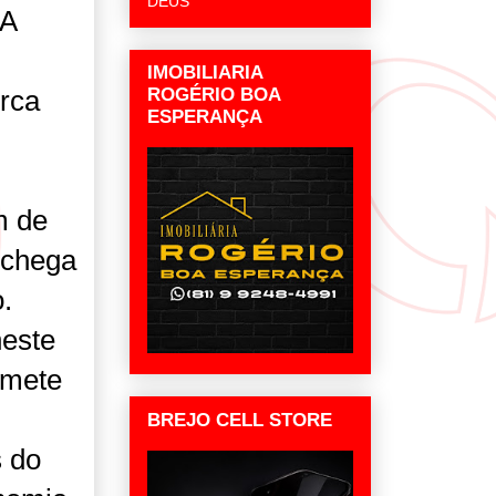
DEUS
 A
IMOBILIARIA
ROGÉRIO BOA
erca
ESPERANÇA
m de
, chega
.
neste
omete
BREJO CELL STORE
s do