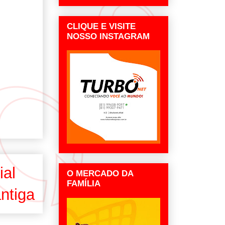
CLIQUE E VISITE
NOSSO INSTAGRAM
ial
O MERCADO DA
FAMÍLIA
ntiga