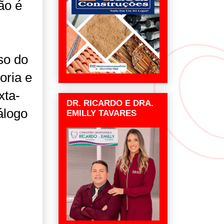
ão é
so do
oria e
xta-
DR. RICARDO E DRA.
álogo
EMILLY TAVARES