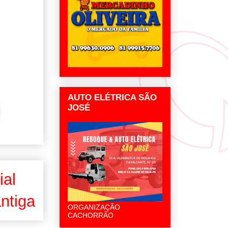
AUTO ELÉTRICA SÃO
JOSÉ
ial
ntiga
ORGANIZAÇÃO
CACHORRÃO