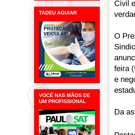
Civil
verda
TADEU AGUIAR
O Pre
Sindi
anunci
feira 
e neg
estad
VOCÊ NAS MÃOS DE
UM PROFISSIONAL
Da as