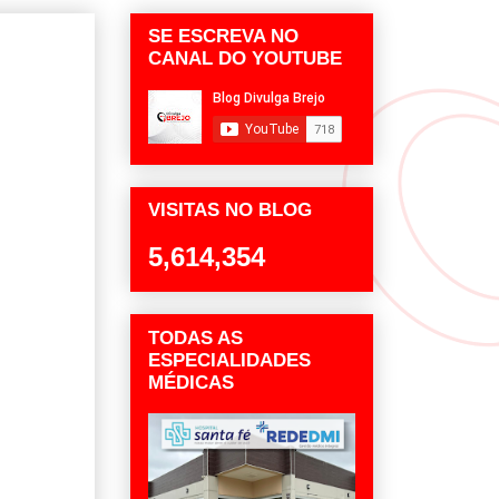
SE ESCREVA NO
CANAL DO YOUTUBE
VISITAS NO BLOG
5,614,354
TODAS AS
ESPECIALIDADES
MÉDICAS