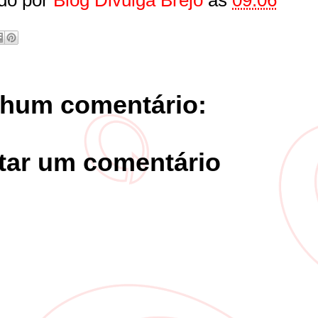
do por
Blog Divulga Brejo
às
09:06
hum comentário:
tar um comentário