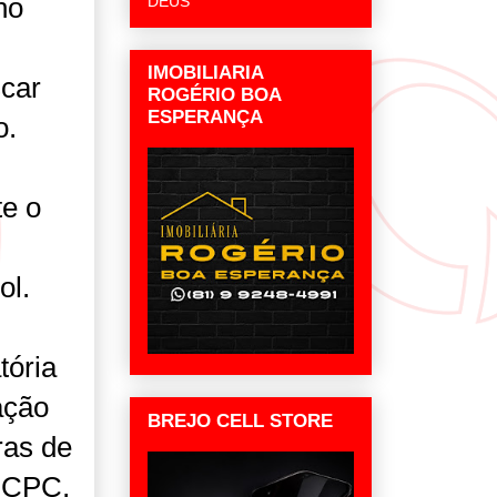
no
DEUS
IMOBILIARIA
car
ROGÉRIO BOA
ESPERANÇA
o.
te o
ol.
tória
ação
BREJO CELL STORE
ras de
o CPC,