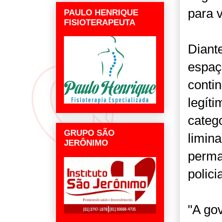
para v
PAULO HENRIQUE
FISIOTERAPEUTA
Diant
espaç
conti
legít
categ
GRUPO SÃO
limina
JERÔNIMO
perma
policia
"A go