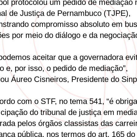
pol protocolou um pedido de mediação 
nal de Justiça de Pernambuco (TJPE),
strando compromisso absoluto em bus
ões por meio do diálogo e da negociaçã
podemos aceitar que a governadora evi
o e, por isso, o pedido de mediação”,
rou Áureo Cisneiros, Presidente do Sinp
ordo com o STF, no tema 541, “é obriga
icipação do tribunal de justiça em medi
rada pelos órgãos classistas das carrei
ança pública, nos termos do art. 165 d