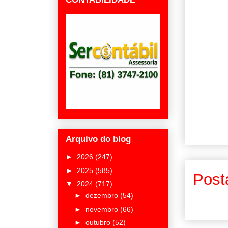
Arquivo do blog
►
2026
(247)
►
2025
(585)
Post
▼
2024
(717)
►
dezembro
(54)
►
novembro
(66)
►
outubro
(52)