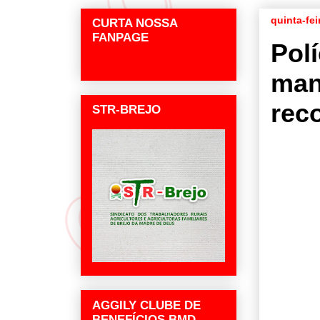
quinta-fei
CURTA NOSSA
FANPAGE
Pol
man
rec
STR-BREJO
AGGILY CLUBE DE
BENEFÍCIOS BMD