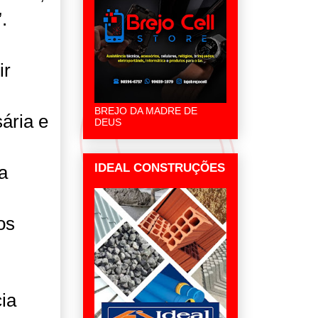
.
ir
BREJO DA MADRE DE
ária e
DEUS
IDEAL CONSTRUÇÕES
a
os
ia