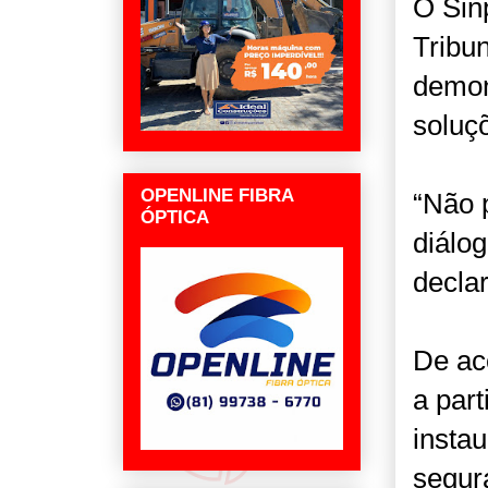
O Sin
Tribu
demon
soluç
OPENLINE FIBRA
“Não 
ÓPTICA
diálog
decla
De ac
a part
instau
segur