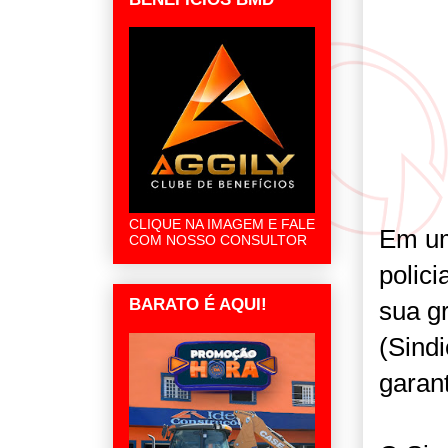
CLIQUE NA IMAGEM E FALE
Em um
COM NOSSO CONSULTOR
polic
BARATO É AQUI!
sua g
(Sind
garant