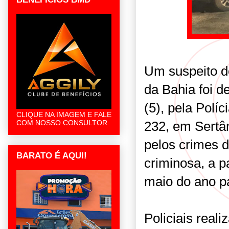
Um suspeito d
da Bahia foi d
(5), pela Polí
CLIQUE NA IMAGEM E FALE
232, em Sertâ
COM NOSSO CONSULTOR
pelos crimes d
BARATO É AQUI!
criminosa, a 
maio do ano p
Policiais real