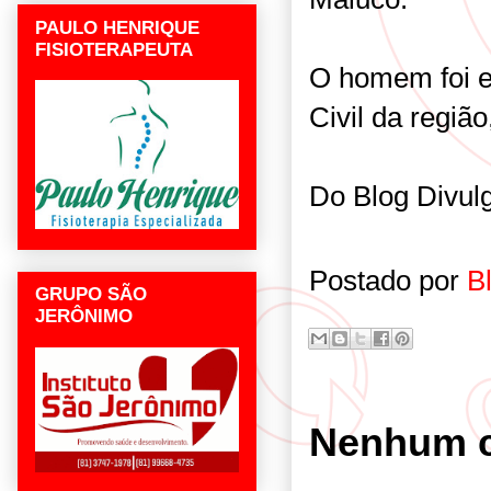
PAULO HENRIQUE
FISIOTERAPEUTA
O homem foi e
Civil da região
Do Blog Divu
Postado por
B
GRUPO SÃO
JERÔNIMO
Nenhum c