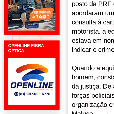
posto da PRF 
abordaram um v
consulta à car
motorista, a 
estava em nom
OPENLINE FIBRA
indicar o crime
ÓPTICA
Quando a equi
homem, consta
da justiça. De
forças policiai
organização c
Maluco.