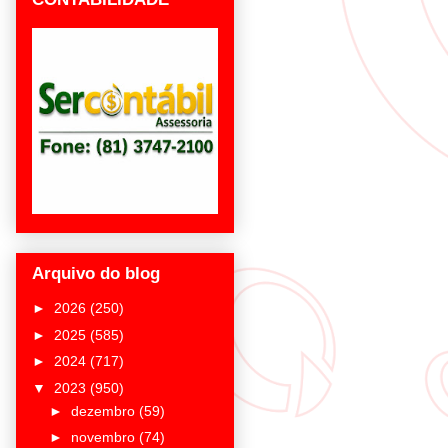
Arquivo do blog
►
2026
(250)
►
2025
(585)
►
2024
(717)
▼
2023
(950)
►
dezembro
(59)
►
novembro
(74)