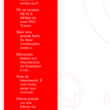
tomba na P...
PE vai receber
R$ 91,9
bilhões do
novo PAC;
Transn...
Mais uma
grande festa
da Ideal
Construções
neste s...
Elementos
bebem em
churrascaria,
se hospedam
e rou...
Nota de
falecimento: É
com muito
pesar que
comunic...
Polícia prende
um dos
líderes da