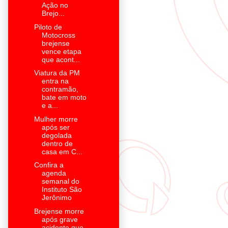
Ação no
Brejo...
Piloto de
Motocross
brejense
vence etapa
que acont...
Viatura da PM
entra na
contramão,
bate em moto
e a...
Mulher morre
após ser
degolada
dentro de
casa em C...
Confira a
agenda
semanal do
Instituto São
Jerônimo
Brejense morre
após grave
acidente que