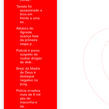
Taxista foi
assassinado a
tiros em
frente a uma
es...
Adutora do
Agreste
avança fase
da primeira
etapa p...
Policial é preso
suspeito de
roubar drogas
de dele...
Brejo da Madre
de Deus é
destaque
negativo no
prog...
Polícia erradica
mais de 8 mil
pés de
maconha e
ap...