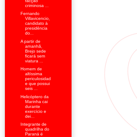
facção
criminosa ...
Fernando
Villavicencio,
candidato à
presidência
do...
A partir de
amanhã,
Brejo sede
ficará sem
viatura ...
Homem de
altíssima
periculosidad
e que possui
seis ...
Helicóptero da
Marinha cai
durante
exercício e
dei...
Integrante de
quadrilha do
Paraná é