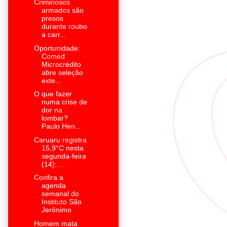
Criminosos
armados são
presos
durante roubo
a carr...
Oportunidade:
Comed
Microcrédito
abre seleção
exte...
O que fazer
numa crise de
dor na
lombar?
Paulo Hen...
Caruaru registra
15,9°C nesta
segunda-feira
(14); ...
Confira a
agenda
semanal do
Instituto São
Jerônimo
Homem mata