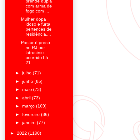
prende dupla
com arma de
fogo com ...
Mulher dopa
idoso e furta
pertences de
residência,...
Pastor é preso
no RJ por
latrocínio
ocorrido há
21...
►
julho
(71)
►
junho
(85)
►
maio
(73)
►
abril
(73)
►
março
(109)
►
fevereiro
(86)
►
janeiro
(77)
►
2022
(1190)