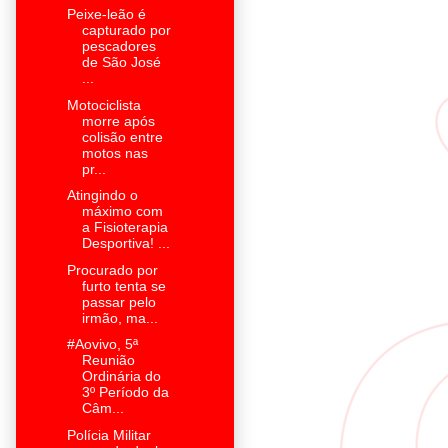
Peixe-leão é
capturado por
pescadores
de São José
...
Motociclista
morre após
colisão entre
motos nas
pr...
Atingindo o
máximo com
a Fisioterapia
Desportiva! ...
Procurado por
furto tenta se
passar pelo
irmão, ma...
#Aovivo, 5ª
Reunião
Ordinária do
3º Período da
Câm...
Polícia Militar