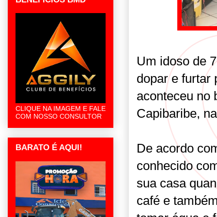
Um idoso de 7
dopar e furtar
aconteceu no 
CLIQUE NA IMAGEM E FALE
Capibaribe, na 
COM NOSSO CONSULTOR
De acordo com
BARATO É AQUI!
conhecido com
sua casa quan
café e também 