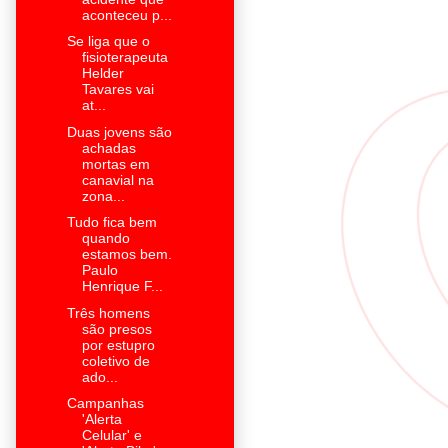
aconteceu p...
Se liga que o
fisioterapeuta
Helder
Tavares vai
at...
Duas jovens são
achadas
mortas em
canavial na
zona...
Tudo fica bem
quando
estamos bem.
Paulo
Henrique F...
Três homens
são presos
por estupro
coletivo de
ado...
Campanhas
'Alerta
Celular' e