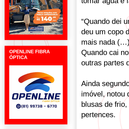
tomar água e f
“Quando dei u
deu um copo d
mais nada (…)
Quando cai no 
OPENLINE FIBRA
ÓPTICA
outras partes d
Ainda segundo 
imóvel, notou 
blusas de frio,
pertences.