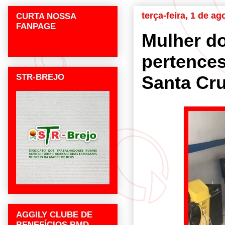
terça-feira, 1 de a
CURTA NOSSA
FANPAGE
Mulher do
pertences
STR-BREJO
Santa Cru
AGGILY CLUBE DE
BENEFÍCIOS BMD