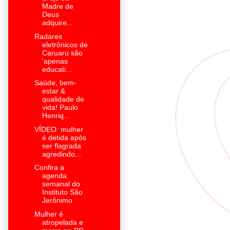
Madre de
Deus
adquire...
Radares
eletrônicos de
Caruaru são
'apenas
educati...
Saúde, bem-
estar &
qualidade de
vida! Paulo
Henriq...
VÍDEO: mulher
é detida após
ser flagrada
agredindo...
Confira a
agenda
semanal do
Instituto São
Jerônimo
Mulher é
atropelada e