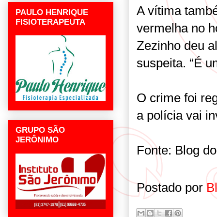
A vítima també
PAULO HENRIQUE
FISIOTERAPEUTA
vermelha no ho
Zezinho deu al
suspeita. “É 
O crime foi re
a polícia vai i
GRUPO SÃO
JERÔNIMO
Fonte: Blog d
Postado por
B