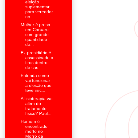
eleição
suplementar
para vereador
no...
Mulher é presa
em Caruaru
com grande
quantidade
de...
Ex-presidiário é
assassinado a
tiros dentro
de cas...
Entenda como
vai funcionar
a eleição que
teve iníc...
A fisioterapia vai
além do
tratamento
físico? Paul...
Homem é
encontrado
morto no
Morro da