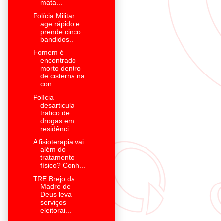
mata...
Polícia Militar
age rápido e
prende cinco
bandidos...
Homem é
encontrado
morto dentro
de cisterna na
con...
Polícia
desarticula
tráfico de
drogas em
residênci...
A fisioterapia vai
além do
tratamento
físico? Conh...
TRE Brejo da
Madre de
Deus leva
serviços
eleitorai...