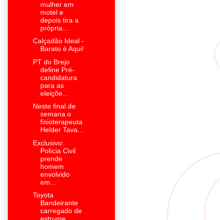
mulher em
motel e
depois tira a
própria...
Calçadão Ideal -
Barato é Aqui!
PT do Brejo
define Pré-
candidatura
para as
eleiçõe...
Neste final de
semana o
fisioterapeuta
Helder Tava...
Exclusivo:
Polícia Civil
prende
homem
envolvido
em...
Toyota
Bandeirante
carregado de
estrume