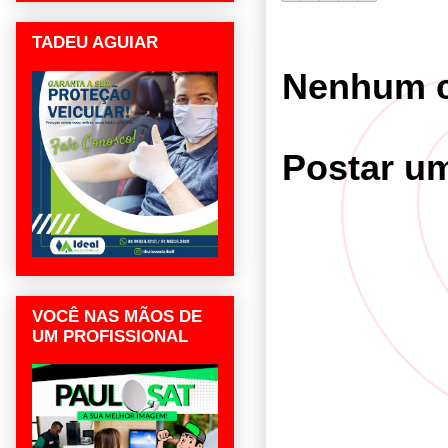
TADEU AGUIAR
Nenhum c
Postar u
VOCÊ NAS MÃOS DE
UM PROFISSIONAL