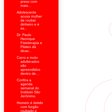
preso com
mais...
Adolescente
acusa mulher
de roubar
dinheiro e é
es...
Dr. Paulo
Henrique
Fisioterapia e
Pilates dá
dicas...
Carro e moto
adulterados
são
apreendidos
dentro de...
Confira a
agenda
semanal do
Instituto São
Jerônimo
Homem é detido
com furgão
roubado e