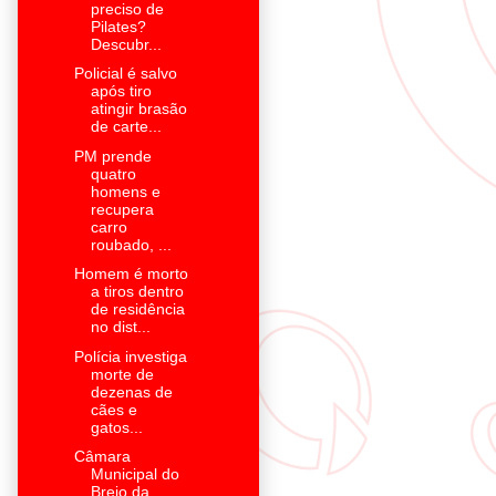
preciso de
Pilates?
Descubr...
Policial é salvo
após tiro
atingir brasão
de carte...
PM prende
quatro
homens e
recupera
carro
roubado, ...
Homem é morto
a tiros dentro
de residência
no dist...
Polícia investiga
morte de
dezenas de
cães e
gatos...
Câmara
Municipal do
Brejo da