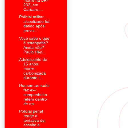
morre na BR-
232, em
Caruaru,...
Policial militar
alcoolizado foi
detido após
provo...
Você sabe o que
é osteopatia?
Ainda não?
Paulo Hen...
Adolescente de
15 anos
morre
carbonizada
durante i...
Homem armado
faz ex-
companheira
refém dentro
de ap...
Policial penal
reage a
tentativa de
assalto e