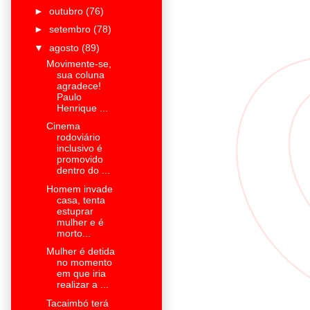
►
outubro
(76)
►
setembro
(78)
▼
agosto
(89)
Movimente-se,
sua coluna
agradece!
Paulo
Henrique ...
Cinema
rodoviário
inclusivo é
promovido
dentro do ...
Homem invade
casa, tenta
estuprar
mulher e é
morto...
Mulher é detida
no momento
em que iria
realizar a ...
Tacaimbó terá