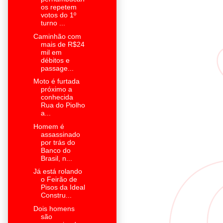
os repetem
votos do 1º
turno ...
Caminhão com
mais de R$24
mil em
débitos e
passage...
Moto é furtada
próximo a
conhecida
Rua do Piolho
a...
Homem é
assassinado
por trás do
Banco do
Brasil, n...
Já está rolando
o Feirão de
Pisos da Ideal
Constru...
Dois homens
são