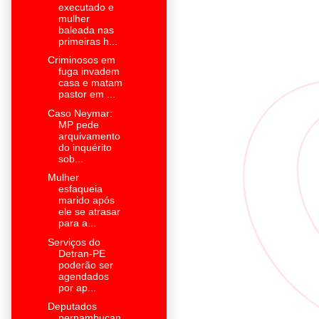
executado e
mulher
baleada nas
primeiras h...
Criminosos em
fuga invadem
casa e matam
pastor em ...
Caso Neymar:
MP pede
arquivamento
do inquérito
sob...
Mulher
esfaqueia
marido após
ele se atrasar
para a...
Serviços do
Detran-PE
poderão ser
agendados
por ap...
Deputados
pernambucan