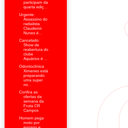
participam da
quarta ediç...
Urgente:
Assassino do
radialista
Claudemir
Nunes é...
Cancelado:
Show de
reabertura do
clube
Aquários é ...
Odontoclínica
Ximenes está
preparando
uma super
no...
Confira as
ofertas da
semana da
Fruta CR
Campos
Homem pega
moto por
engano e