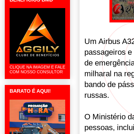
Um Airbus A32
passageiros e 
de emergência
CLIQUE NA IMAGEM E FALE
milharal na re
COM NOSSO CONSULTOR
bando de páss
BARATO É AQUI!
russas.
O Ministério 
pessoas, inclu