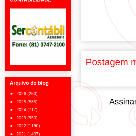
Postagem m
Arquivo do blog
►
2026
(250)
Assina
►
2025
(585)
►
2024
(717)
►
2023
(950)
►
2022
(1190)
►
2021
(1437)