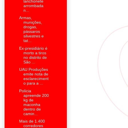
lanchonete
arrombada
n...
Armas,
munições,
drogas,
pássaros
silvestres e
tat...
Ex-presidiário é
morto a tiros
no distrito de
São ...
UAU Produções
emite nota de
esclareciment
o para a ...
Polícia
apreende 200
kg de
maconha
dentro de
camin...
Mais de 1.400
corredores