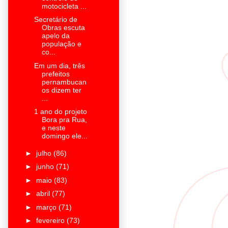
motocicleta ...
Secretário de
Obras escuta
apelo da
população e
co...
Em um dia, três
prefeitos
pernambucan
os dizem ter
...
1 ano do projeto
Bora pra Rua,
e neste
domingo ele...
►
julho
(86)
►
junho
(71)
►
maio
(83)
►
abril
(77)
►
março
(71)
►
fevereiro
(73)