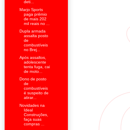
deti...
Marjo Sports
paga prêmio
de mais 202
mil reais no ...
Dupla armada
assalta posto
de
combustíveis
no Brej...
Após assaltos,
adolescente
tenta fuga, cai
de moto...
Dono de posto
de
combustíveis
é suspeito de
atirar...
Novidades na
Ideal
Construções,
faça suas
compras ...