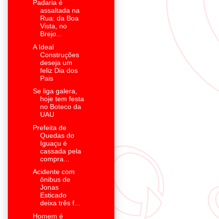
Padaria é
assaltada na
Rua: da Boa
Vista, no
Brejo...
A Ideal
Construções
deseja um
feliz Dia dos
Pais
Se liga galera,
hoje tem festa
no Boteco da
UAU
Prefeita de
Quedas do
Iguaçu é
cassada pela
compra...
Acidente com
ônibus de
Jonas
Esticado
deixa três f...
Homem é