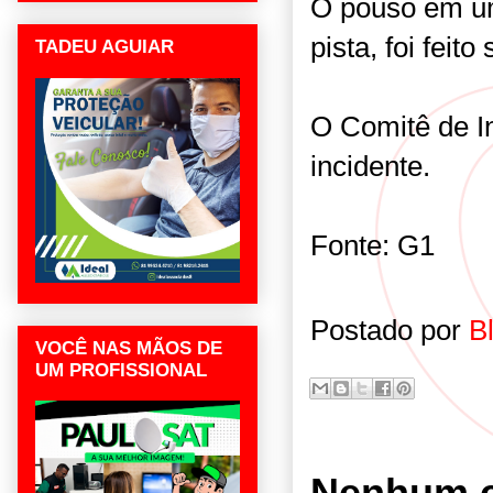
O pouso em um
pista, foi feit
TADEU AGUIAR
O Comitê de In
incidente.
Fonte: G1
Postado por
B
VOCÊ NAS MÃOS DE
UM PROFISSIONAL
Nenhum c