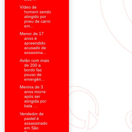
Vídeo de
homem sendo
atingido por
pneu de carro
em...
Menor de 17
anos é
apreendido
acusado de
assassina...
Avião com mais
de 200 a
bordo faz
pouso de
emergên...
Menina de 3
anos morre
após ser
atingida por
bala ...
Vendedor de
pastel é
assassinado
em São