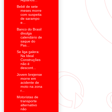
Bebê de sete
meses morre
com suspeita
de sarampo
e...
Banco do Brasil
divulga
calendário de
saque do
Pas...
Se liga galera:
Na Ideal
Construções
não é
descont...
Jovem brejense
morre em
acidente de
moto na zona
r...
Motoristas de
transporte
alternativo
não