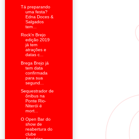
Tá preparando
uma festa?
Edna Doces &
Salgados
tem...
Rock'n Brejo
edição 2019
já tem
atrações e
datas c...
Brega Brejo já
tem data
confirmada
para sua
segund...
Sequestrador de
ônibus na
Ponte Rio-
Niterói é
mort...
O Open Bar do
show de
reabertura do
clube
Aquários...