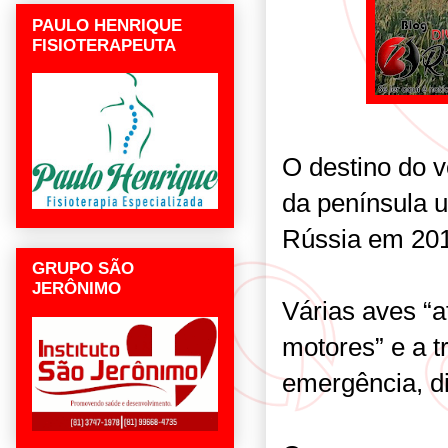
PAULO HENRIQUE
FISIOTERAPEUTA
O destino do v
da península 
Rússia em 20
GRUPO SÃO
JERÔNIMO
Várias aves “
motores” e a t
emergência, di