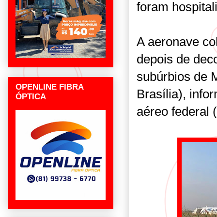
foram hospital
A aeronave co
depois de deco
subúrbios de 
OPENLINE FIBRA
Brasília), inf
ÓPTICA
aéreo federal