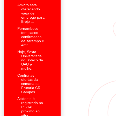
Amicro está
oferecendo
vaga de
emprego para
Brejo ...
Pernambuco
tem casos
confirmados
de sarampo e
entr...
Hoje, Sexta
Universitária
no Boteco da
UAU e
mulhe...
Confira as
ofertas da
semana da
Frutaria CR
Campos
Acidente é
registrado na
PE-145,
próximo ao
sítio ...