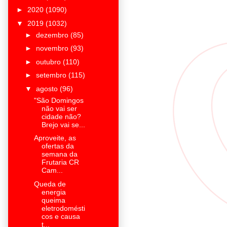
►
2020
(1090)
▼
2019
(1032)
►
dezembro
(85)
►
novembro
(93)
►
outubro
(110)
►
setembro
(115)
▼
agosto
(96)
"São Domingos
não vai ser
cidade não?
Brejo vai se...
Aproveite, as
ofertas da
semana da
Frutaria CR
Cam...
Queda de
energia
queima
eletrodomésti
cos e causa
t...