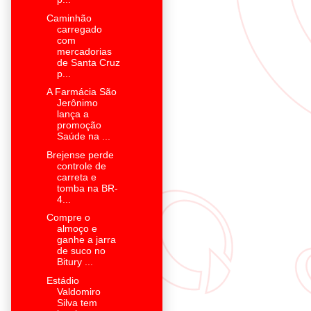
Caminhão
carregado
com
mercadorias
de Santa Cruz
p...
A Farmácia São
Jerônimo
lança a
promoção
Saúde na ...
Brejense perde
controle de
carreta e
tomba na BR-
4...
Compre o
almoço e
ganhe a jarra
de suco no
Bitury ...
Estádio
Valdomiro
Silva tem