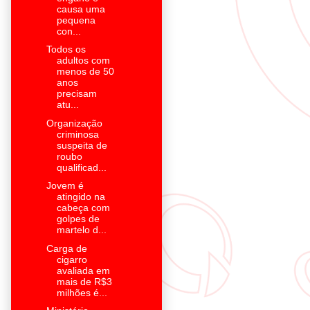
causa uma
pequena
con...
Todos os
adultos com
menos de 50
anos
precisam
atu...
Organização
criminosa
suspeita de
roubo
qualificad...
Jovem é
atingido na
cabeça com
golpes de
martelo d...
Carga de
cigarro
avaliada em
mais de R$3
milhões é...