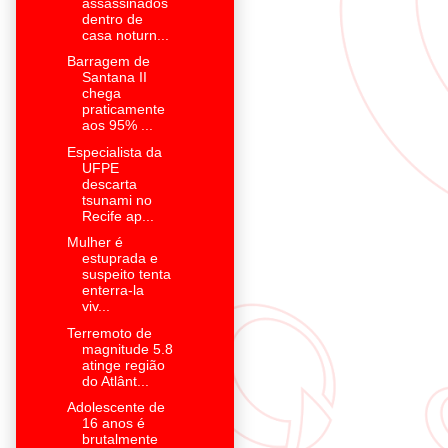
assassinados
dentro de
casa noturn...
Barragem de
Santana II
chega
praticamente
aos 95% ...
Especialista da
UFPE
descarta
tsunami no
Recife ap...
Mulher é
estuprada e
suspeito tenta
enterra-la
viv...
Terremoto de
magnitude 5.8
atinge região
do Atlânt...
Adolescente de
16 anos é
brutalmente