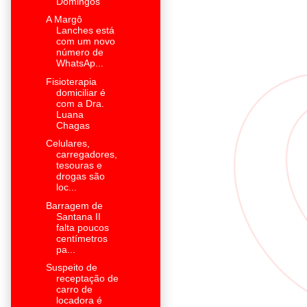
Domingos
A Margô
Lanches está
com um novo
número de
WhatsAp...
Fisioterapia
domiciliar é
com a Dra.
Luana
Chagas
Celulares,
carregadores,
tesouras e
drogas são
loc...
Barragem de
Santana II
falta poucos
centímetros
pa...
Suspeito de
receptação de
carro de
locadora é