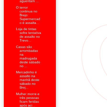
aguentam ...
O terror
continua no
Brejo:
Supermercad
o é assalta...
Loja de tintas
sofre tentativa
de assalto no
Trevo...
Casas são
arrombadas
na
madrugada
deste sábado
no ...
Mercadinho é
assalto na
manhã deste
sábado no
Brej...
Mulher morre e
três pessoas
ficam feridas
após aci...