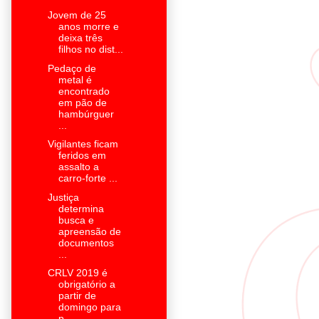
Jovem de 25
anos morre e
deixa três
filhos no dist...
Pedaço de
metal é
encontrado
em pão de
hambúrguer
...
Vigilantes ficam
feridos em
assalto a
carro-forte ...
Justiça
determina
busca e
apreensão de
documentos
...
CRLV 2019 é
obrigatório a
partir de
domingo para
p...