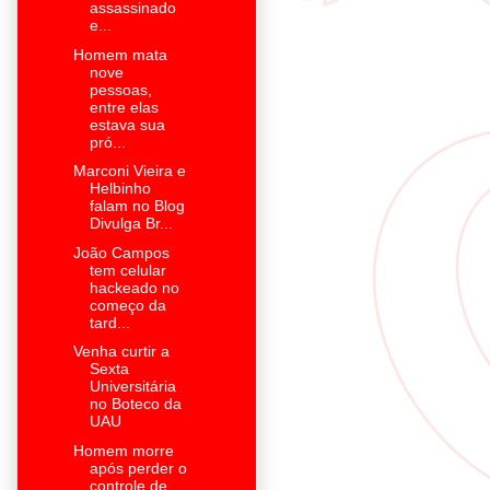
assassinado
e...
Homem mata
nove
pessoas,
entre elas
estava sua
pró...
Marconi Vieira e
Helbinho
falam no Blog
Divulga Br...
João Campos
tem celular
hackeado no
começo da
tard...
Venha curtir a
Sexta
Universitária
no Boteco da
UAU
Homem morre
após perder o
controle de