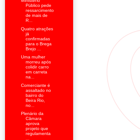
Ministério
Público pede
ressarcimento
de mais de
R...
Quatro atrações
já
confirmadas
para o Brega
Brejo ...
Uma mulher
morreu após
colidir carro
em carreta
na...
Comerciante é
assaltado no
bairro do
Beira Rio,
no...
Plenário da
Câmara
aprova
projeto que
regulamenta
...