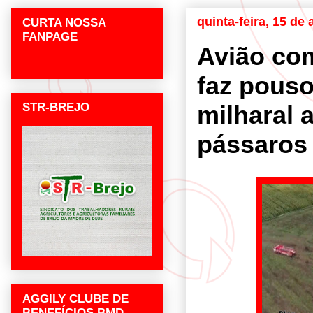
quinta-feira, 15 de
CURTA NOSSA
FANPAGE
Avião co
faz pous
STR-BREJO
milharal 
pássaros
AGGILY CLUBE DE
BENEFÍCIOS BMD