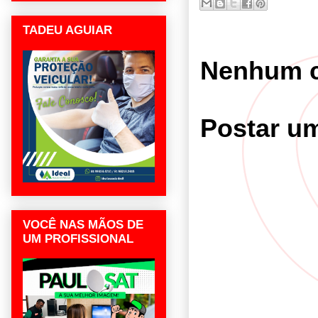
TADEU AGUIAR
Nenhum c
Postar u
VOCÊ NAS MÃOS DE
UM PROFISSIONAL