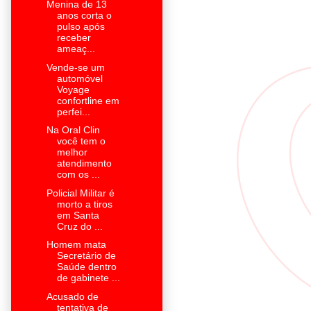
Menina de 13
anos corta o
pulso após
receber
ameaç...
Vende-se um
automóvel
Voyage
confortline em
perfei...
Na Oral Clin
você tem o
melhor
atendimento
com os ...
Policial Militar é
morto a tiros
em Santa
Cruz do ...
Homem mata
Secretário de
Saúde dentro
de gabinete ...
Acusado de
tentativa de