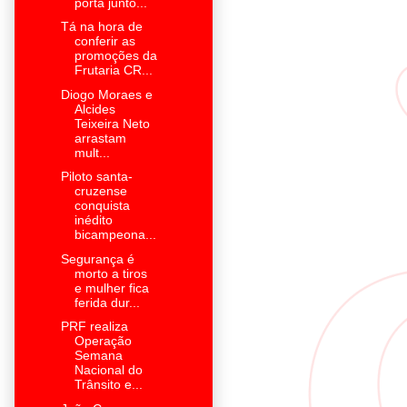
porta junto...
Tá na hora de
conferir as
promoções da
Frutaria CR...
Diogo Moraes e
Alcides
Teixeira Neto
arrastam
mult...
Piloto santa-
cruzense
conquista
inédito
bicampeona...
Segurança é
morto a tiros
e mulher fica
ferida dur...
PRF realiza
Operação
Semana
Nacional do
Trânsito e...