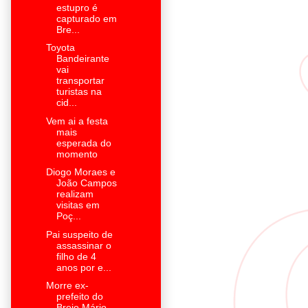
estupro é
capturado em
Bre...
Toyota
Bandeirante
vai
transportar
turistas na
cid...
Vem ai a festa
mais
esperada do
momento
Diogo Moraes e
João Campos
realizam
visitas em
Poç...
Pai suspeito de
assassinar o
filho de 4
anos por e...
Morre ex-
prefeito do
Brejo Mário