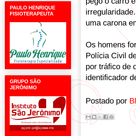
pego o carro e
PAULO HENRIQUE
irregularidade
FISIOTERAPEUTA
uma carona em
Os homens fo
Polícia Civil 
por tráfico de
identificador d
GRUPO SÃO
JERÔNIMO
Postado por
B