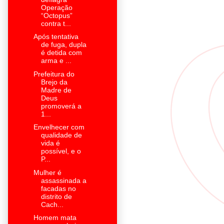
Operação
“Octopus”
contra t...
Após tentativa
de fuga, dupla
é detida com
arma e ...
Prefeitura do
Brejo da
Madre de
Deus
promoverá a
1...
Envelhecer com
qualidade de
vida é
possível, e o
P...
Mulher é
assassinada a
facadas no
distrito de
Cach...
Homem mata