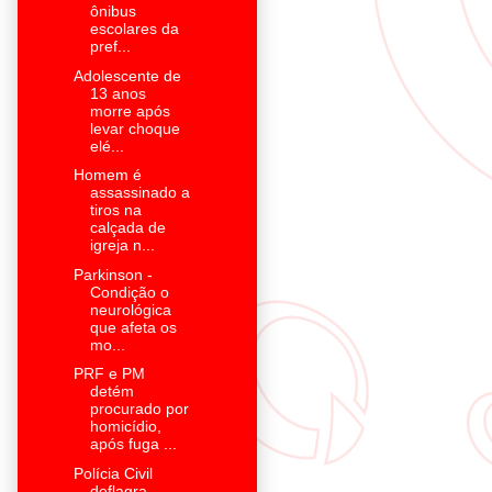
ônibus
escolares da
pref...
Adolescente de
13 anos
morre após
levar choque
elé...
Homem é
assassinado a
tiros na
calçada de
igreja n...
Parkinson -
Condição o
neurológica
que afeta os
mo...
PRF e PM
detém
procurado por
homicídio,
após fuga ...
Polícia Civil
deflagra