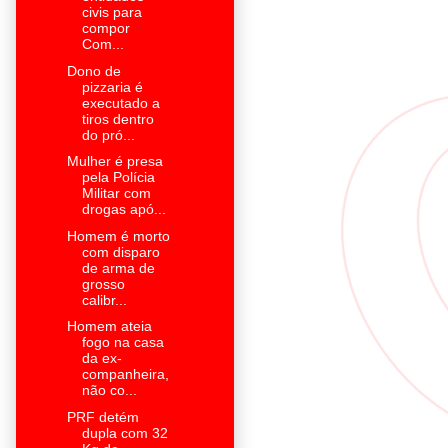
civis para
compor
Com...
Dono de
pizzaria é
executado a
tiros dentro
do pró...
Mulher é presa
pela Polícia
Militar com
drogas apó...
Homem é morto
com disparo
de arma de
grosso
calibr...
Homem ateia
fogo na casa
da ex-
companheira,
não co...
PRF detém
dupla com 32