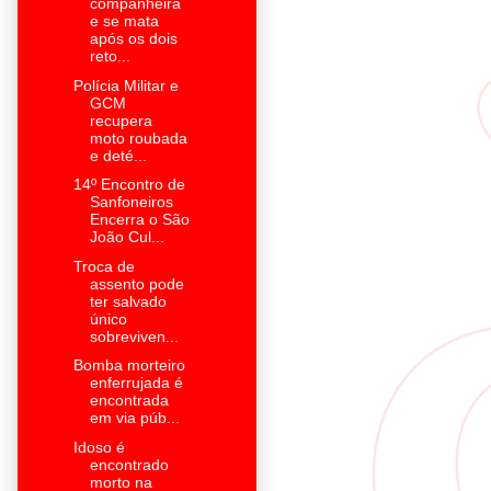
companheira
e se mata
após os dois
reto...
Polícia Militar e
GCM
recupera
moto roubada
e deté...
14º Encontro de
Sanfoneiros
Encerra o São
João Cul...
Troca de
assento pode
ter salvado
único
sobreviven...
Bomba morteiro
enferrujada é
encontrada
em via púb...
Idoso é
encontrado
morto na