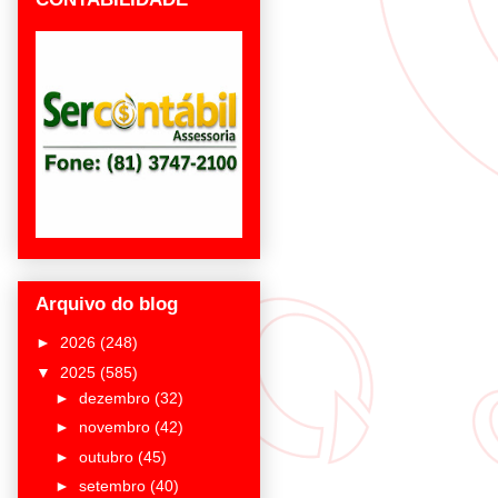
Arquivo do blog
►
2026
(248)
▼
2025
(585)
►
dezembro
(32)
►
novembro
(42)
►
outubro
(45)
►
setembro
(40)