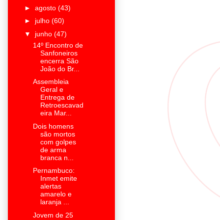
►
agosto
(43)
►
julho
(60)
▼
junho
(47)
14º Encontro de
Sanfoneiros
encerra São
João do Br...
Assembleia
Geral e
Entrega de
Retroescavad
eira Mar...
Dois homens
são mortos
com golpes
de arma
branca n...
Pernambuco:
Inmet emite
alertas
amarelo e
laranja ...
Jovem de 25