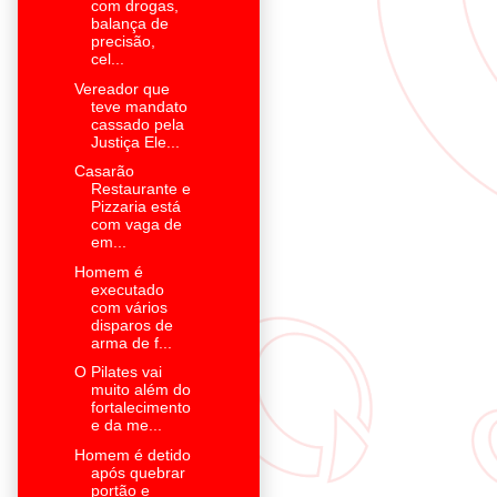
com drogas,
balança de
precisão,
cel...
Vereador que
teve mandato
cassado pela
Justiça Ele...
Casarão
Restaurante e
Pizzaria está
com vaga de
em...
Homem é
executado
com vários
disparos de
arma de f...
O Pilates vai
muito além do
fortalecimento
e da me...
Homem é detido
após quebrar
portão e