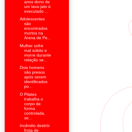
anos dono de
um lava-jato é
executado ...
Adolescentes
são
encontrados
mortos na
Arena de Pe...
Mulher sofre
mal súbito e
morre durante
relação se...
Dois homens
são presos
após serem
identificados
po...
O Pilates
trabalha o
corpo de
forma
controlada,
se...
Incêndio destrói
frota de