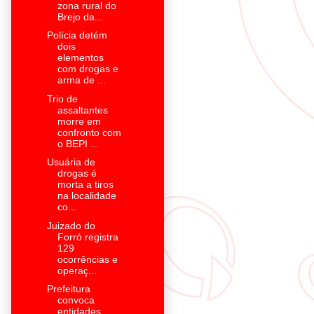
zona rural do
Brejo da...
Polícia detém
dois
elementos
com drogas e
arma de ...
Trio de
assaltantes
morre em
confronto com
o BEPI ...
Usuária de
drogas é
morta a tiros
na localidade
co...
Juizado do
Forró registra
129
ocorrências e
operaç...
Prefeitura
convoca
entidades