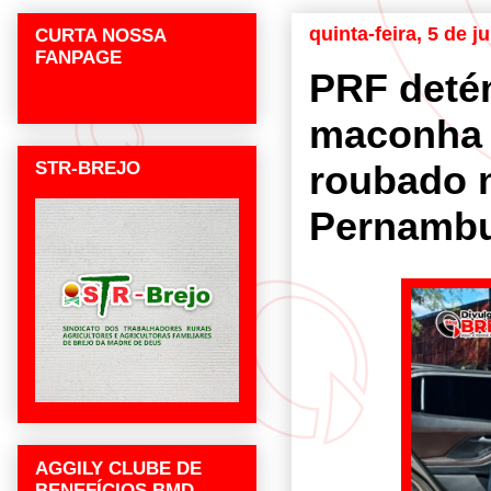
quinta-feira, 5 de 
CURTA NOSSA
FANPAGE
PRF deté
maconha 
STR-BREJO
roubado 
Pernamb
AGGILY CLUBE DE
BENEFÍCIOS BMD