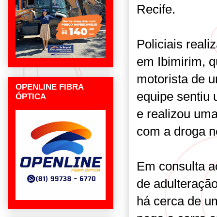
Recife.
Policiais real
em Ibimirim, 
motorista de 
OPENLINE FIBRA
equipe sentiu 
ÓPTICA
e realizou uma
com a droga n
Em consulta ao
de adulteraçã
há cerca de u