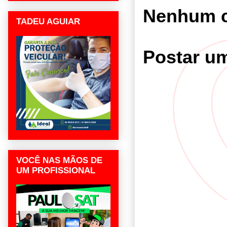
Nenhum c
TADEU AGUIAR
Postar u
VOCÊ NAS MÃOS DE
UM PROFISSIONAL