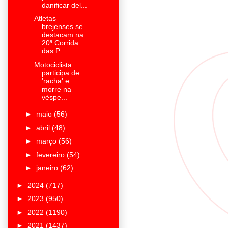
danificar del...
Atletas
brejenses se
destacam na
20ª Corrida
das P...
Motociclista
participa de
'racha' e
morre na
véspe...
►
maio
(56)
►
abril
(48)
►
março
(56)
►
fevereiro
(54)
►
janeiro
(62)
►
2024
(717)
►
2023
(950)
►
2022
(1190)
►
2021
(1437)