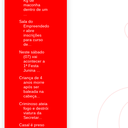
Kg de
maconha
dentro de um
...
Sala do
Empreendedo
r abre
inscrições
para curso
de...
Neste sábado
(07) vai
acontecer a
1ª Festa
Junina ...
Criança de 4
anos morre
após ser
baleada na
cabeça...
Criminoso ateia
fogo e destrói
viatura da
Secretar...
Casal é preso