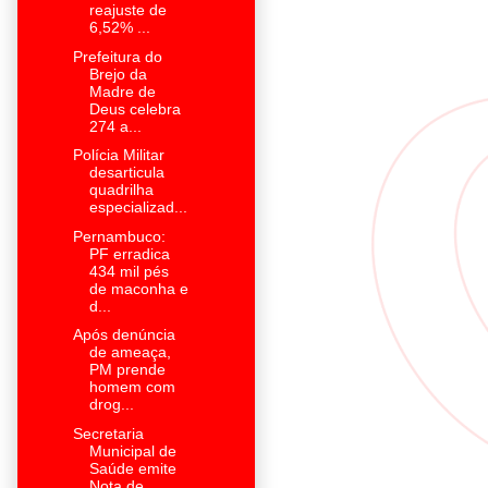
reajuste de
6,52% ...
Prefeitura do
Brejo da
Madre de
Deus celebra
274 a...
Polícia Militar
desarticula
quadrilha
especializad...
Pernambuco:
PF erradica
434 mil pés
de maconha e
d...
Após denúncia
de ameaça,
PM prende
homem com
drog...
Secretaria
Municipal de
Saúde emite
Nota de