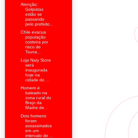
Atenção:
Golpistas
estão se
passando
pelo prefeito...
Chile evacua
população
costeira por
risco de
Tsuna...
Loja Naty Store
será
inaugurada
hoje na
cidade do ...
Homem é
baleado na
zona rural do
Brejo da
Madre de...
Dois homens
foram
assassinados
em um
intervalo de ...