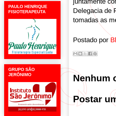
juntamente com
PAULO HENRIQUE
Delegacia de P
FISIOTERAPEUTA
tomadas as me
Postado por
B
GRUPO SÃO
JERÔNIMO
Nenhum c
Postar u