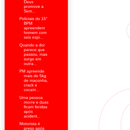
Deus
promove a
Sem...
Policiais do 15°
BPM
apreendem
homem com
seis espi...
Quando a dor
parece que
passou, mas
surge em
outra...
PM apreende
mais de 5kg
de maconha,
crack e
cocaín...
Uma pessoa
morre e duas
ficam feridas
após
acident...
Motorista é
preso após