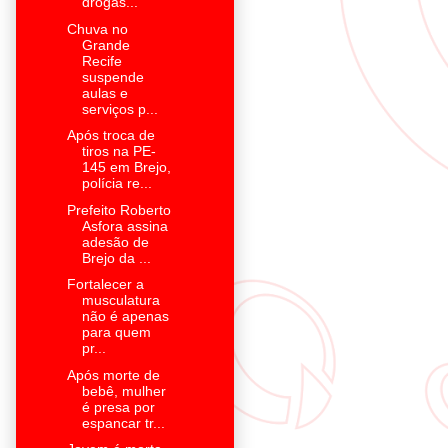
drogas...
Chuva no
Grande
Recife
suspende
aulas e
serviços p...
Após troca de
tiros na PE-
145 em Brejo,
polícia re...
Prefeito Roberto
Asfora assina
adesão de
Brejo da ...
Fortalecer a
musculatura
não é apenas
para quem
pr...
Após morte de
bebê, mulher
é presa por
espancar tr...