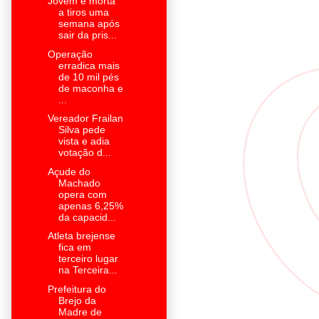
Jovem é morta
a tiros uma
semana após
sair da pris...
Operação
erradica mais
de 10 mil pés
de maconha e
...
Vereador Frailan
Silva pede
vista e adia
votação d...
Açude do
Machado
opera com
apenas 6,25%
da capacid...
Atleta brejense
fica em
terceiro lugar
na Terceira...
Prefeitura do
Brejo da
Madre de