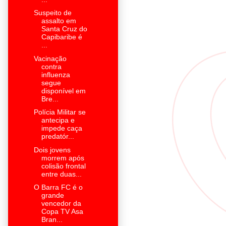
Suspeito de
assalto em
Santa Cruz do
Capibaribe é
...
Vacinação
contra
influenza
segue
disponível em
Bre...
Polícia Militar se
antecipa e
impede caça
predatór...
Dois jovens
morrem após
colisão frontal
entre duas...
O Barra FC é o
grande
vencedor da
Copa TV Asa
Bran...