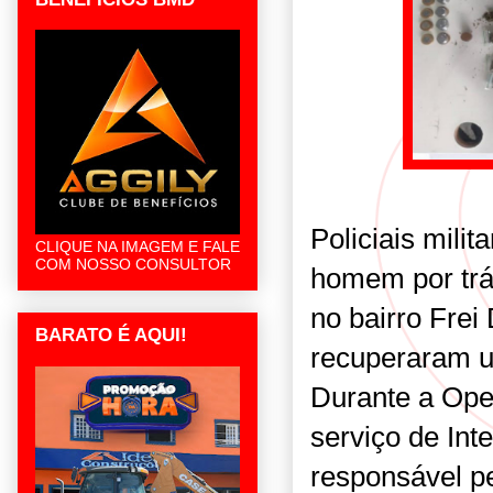
Policiais mil
CLIQUE NA IMAGEM E FALE
COM NOSSO CONSULTOR
homem por tráf
no bairro Frei
BARATO É AQUI!
recuperaram u
Durante a Oper
serviço de Int
responsável p