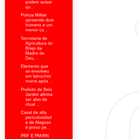
podem avisar
qu...
Polícia Militar
apreende dois
homens e um
menor co...
Secretaria de
Agricultura do
Brejo da
Madre de
Deu...
Elemento que
se envolveu
em latrocínio
morre após ...
Prefeito de Belo
Jardim afirma
ser alvo de
ritual ...
Casal de alta
periculosidad
e de Alagoas
é preso pe...
PRF E PM/RN