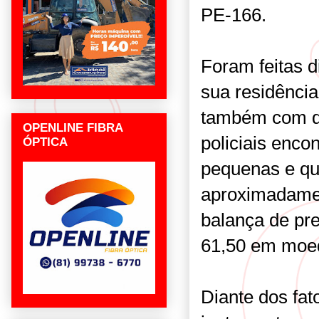
PE-166.
Foram feitas d
sua residência
também com qu
OPENLINE FIBRA
policiais enc
ÓPTICA
pequenas e qu
aproximadame
balança de pr
61,50 em moe
Diante dos fat