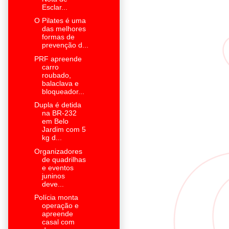
Esclar...
O Pilates é uma
das melhores
formas de
prevenção d...
PRF apreende
carro
roubado,
balaclava e
bloqueador...
Dupla é detida
na BR-232
em Belo
Jardim com 5
kg d...
Organizadores
de quadrilhas
e eventos
juninos
deve...
Polícia monta
operação e
apreende
casal com