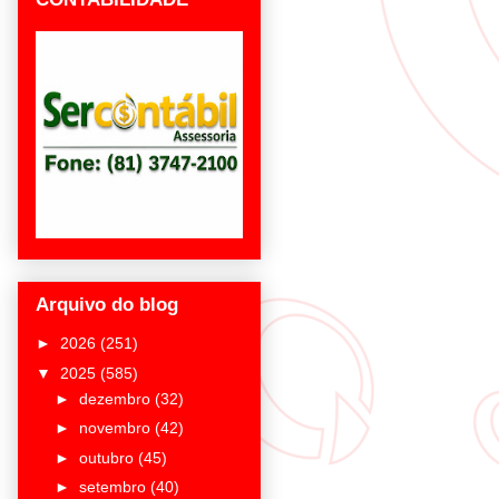
Arquivo do blog
►
2026
(251)
▼
2025
(585)
►
dezembro
(32)
►
novembro
(42)
►
outubro
(45)
►
setembro
(40)