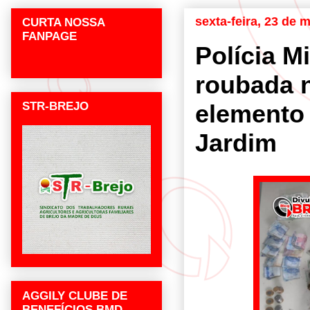
sexta-feira, 23 de 
CURTA NOSSA
FANPAGE
Polícia M
roubada 
STR-BREJO
elemento
Jardim
AGGILY CLUBE DE
BENEFÍCIOS BMD