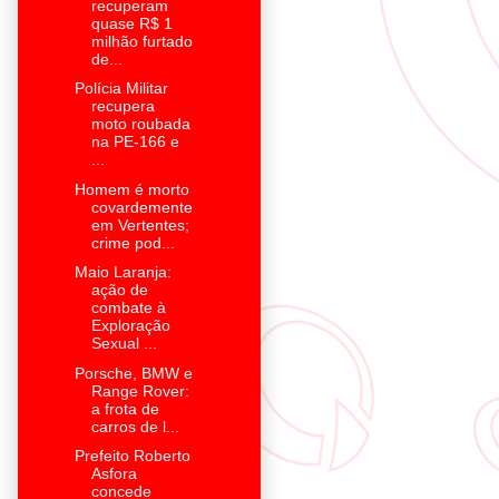
recuperam
quase R$ 1
milhão furtado
de...
Polícia Militar
recupera
moto roubada
na PE-166 e
...
Homem é morto
covardemente
em Vertentes;
crime pod...
Maio Laranja:
ação de
combate à
Exploração
Sexual ...
Porsche, BMW e
Range Rover:
a frota de
carros de l...
Prefeito Roberto
Asfora
concede