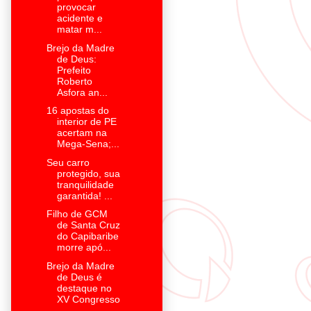
provocar
acidente e
matar m...
Brejo da Madre
de Deus:
Prefeito
Roberto
Asfora an...
16 apostas do
interior de PE
acertam na
Mega-Sena;...
Seu carro
protegido, sua
tranquilidade
garantida! ...
Filho de GCM
de Santa Cruz
do Capibaribe
morre apó...
Brejo da Madre
de Deus é
destaque no
XV Congresso
...