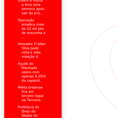
Jovem é morta
a tiros uma
semana após
sair da pris...
Operação
erradica mais
de 10 mil pés
de maconha e
...
Vereador Frailan
Silva pede
vista e adia
votação d...
Açude do
Machado
opera com
apenas 6,25%
da capacid...
Atleta brejense
fica em
terceiro lugar
na Terceira...
Prefeitura do
Brejo da
Madre de