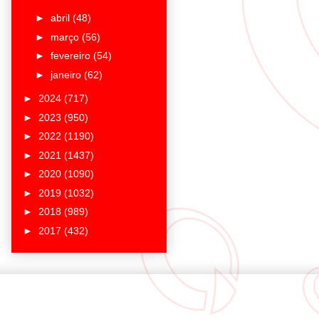
►
abril
(48)
►
março
(56)
►
fevereiro
(54)
►
janeiro
(62)
►
2024
(717)
►
2023
(950)
►
2022
(1190)
►
2021
(1437)
►
2020
(1090)
►
2019
(1032)
►
2018
(989)
►
2017
(432)