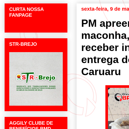
sexta-feira, 9 de m
CURTA NOSSA
FANPAGE
PM apree
maconha,
STR-BREJO
receber 
entrega 
Caruaru
AGGILY CLUBE DE
BENEFÍCIOS BMD