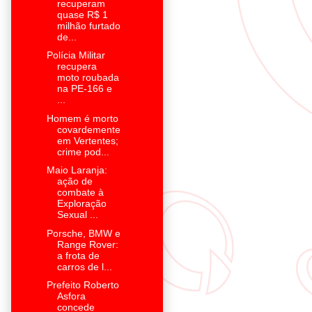
recuperam
quase R$ 1
milhão furtado
de...
Polícia Militar
recupera
moto roubada
na PE-166 e
...
Homem é morto
covardemente
em Vertentes;
crime pod...
Maio Laranja:
ação de
combate à
Exploração
Sexual ...
Porsche, BMW e
Range Rover:
a frota de
carros de l...
Prefeito Roberto
Asfora
concede