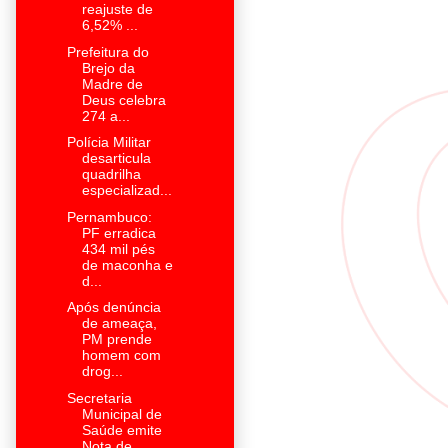
reajuste de
6,52% ...
Prefeitura do
Brejo da
Madre de
Deus celebra
274 a...
Polícia Militar
desarticula
quadrilha
especializad...
Pernambuco:
PF erradica
434 mil pés
de maconha e
d...
Após denúncia
de ameaça,
PM prende
homem com
drog...
Secretaria
Municipal de
Saúde emite
Nota de