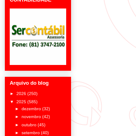
Arquivo do blog
►
2026
(250)
▼
2025
(585)
►
dezembro
(32)
►
novembro
(42)
►
outubro
(45)
►
setembro
(40)