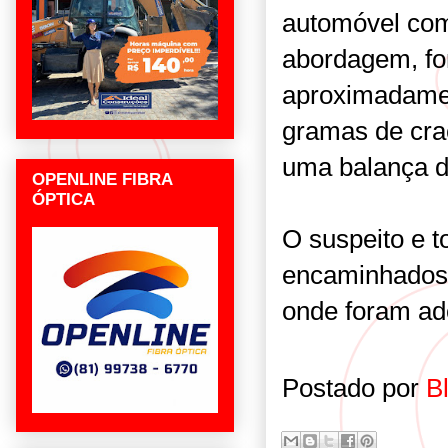
automóvel com
abordagem, fo
aproximadame
gramas de cra
uma balança d
OPENLINE FIBRA
ÓPTICA
O suspeito e t
encaminhados 
onde foram ad
Postado por
B