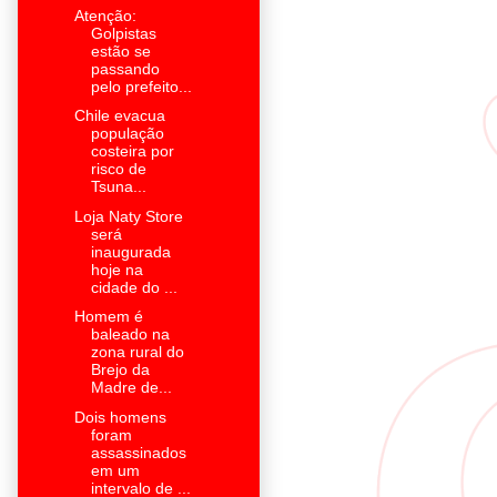
Atenção:
Golpistas
estão se
passando
pelo prefeito...
Chile evacua
população
costeira por
risco de
Tsuna...
Loja Naty Store
será
inaugurada
hoje na
cidade do ...
Homem é
baleado na
zona rural do
Brejo da
Madre de...
Dois homens
foram
assassinados
em um
intervalo de ...