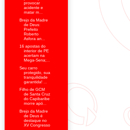
provocar
acidente e
matar m...
Brejo da Madre
de Deus:
Prefeito
Roberto
Asfora an...
16 apostas do
interior de PE
acertam na
Mega-Sena;...
Seu carro
protegido, sua
tranquilidade
garantida! ...
Filho de GCM
de Santa Cruz
do Capibaribe
morre apó...
Brejo da Madre
de Deus é
destaque no
XV Congresso
...