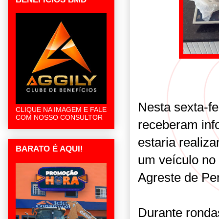
Nesta sexta-fei
CLIQUE NA IMAGEM E FALE
COM NOSSO CONSULTOR
receberam inf
estaria realiz
BARATO É AQUI!
um veículo no
Agreste de P
Durante rondas