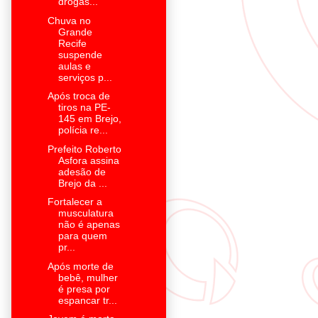
drogas...
Chuva no
Grande
Recife
suspende
aulas e
serviços p...
Após troca de
tiros na PE-
145 em Brejo,
polícia re...
Prefeito Roberto
Asfora assina
adesão de
Brejo da ...
Fortalecer a
musculatura
não é apenas
para quem
pr...
Após morte de
bebê, mulher
é presa por
espancar tr...