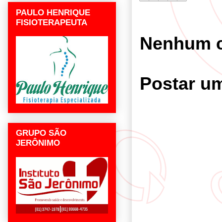
PAULO HENRIQUE
FISIOTERAPEUTA
Nenhum c
Postar u
GRUPO SÃO
JERÔNIMO