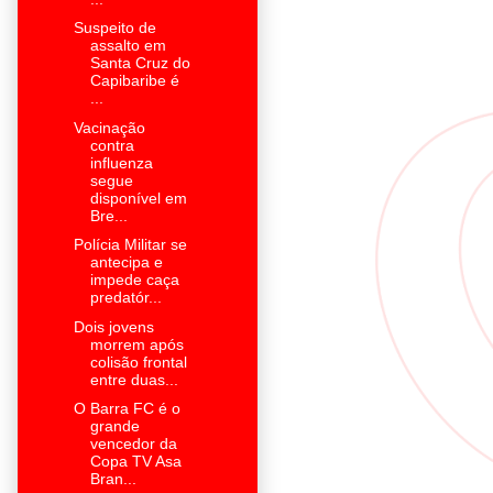
Suspeito de
assalto em
Santa Cruz do
Capibaribe é
...
Vacinação
contra
influenza
segue
disponível em
Bre...
Polícia Militar se
antecipa e
impede caça
predatór...
Dois jovens
morrem após
colisão frontal
entre duas...
O Barra FC é o
grande
vencedor da
Copa TV Asa
Bran...