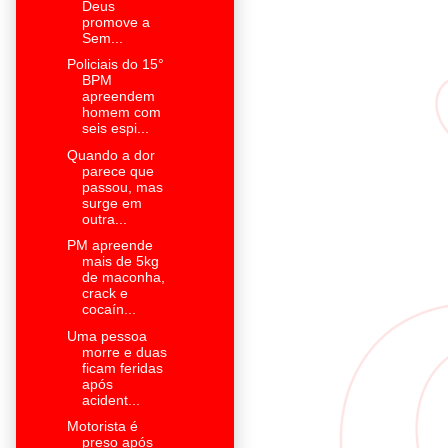
Deus
promove a
Sem...
Policiais do 15°
BPM
apreendem
homem com
seis espi...
Quando a dor
parece que
passou, mas
surge em
outra...
PM apreende
mais de 5kg
de maconha,
crack e
cocaín...
Uma pessoa
morre e duas
ficam feridas
após
acident...
Motorista é
preso após