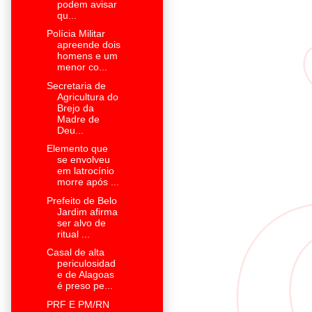
podem avisar
qu...
Polícia Militar
apreende dois
homens e um
menor co...
Secretaria de
Agricultura do
Brejo da
Madre de
Deu...
Elemento que
se envolveu
em latrocínio
morre após ...
Prefeito de Belo
Jardim afirma
ser alvo de
ritual ...
Casal de alta
periculosidad
e de Alagoas
é preso pe...
PRF E PM/RN