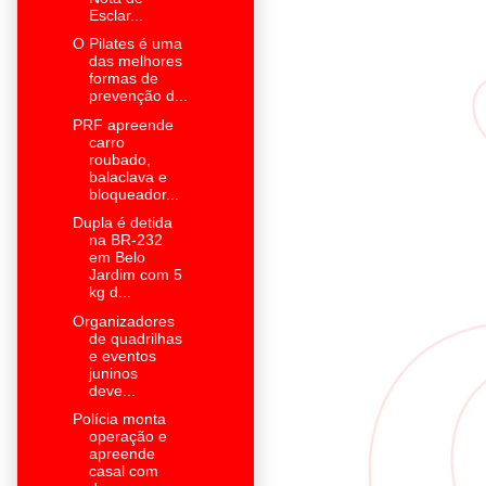
Esclar...
O Pilates é uma
das melhores
formas de
prevenção d...
PRF apreende
carro
roubado,
balaclava e
bloqueador...
Dupla é detida
na BR-232
em Belo
Jardim com 5
kg d...
Organizadores
de quadrilhas
e eventos
juninos
deve...
Polícia monta
operação e
apreende
casal com