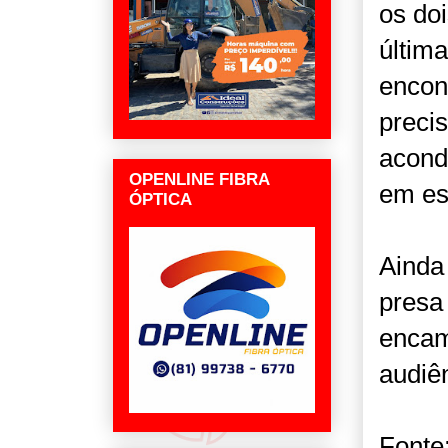
os doi
última
encon
precis
acond
OPENLINE FIBRA
em es
ÓPTICA
Ainda 
presa
encam
audiên
Fonte