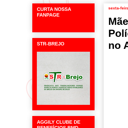
sexta-feir
CURTA NOSSA
FANPAGE
Mãe 
Polí
no 
STR-BREJO
AGGILY CLUBE DE
BENEFÍCIOS BMD