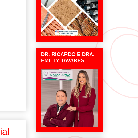
DR. RICARDO E DRA.
EMILLY TAVARES
ial