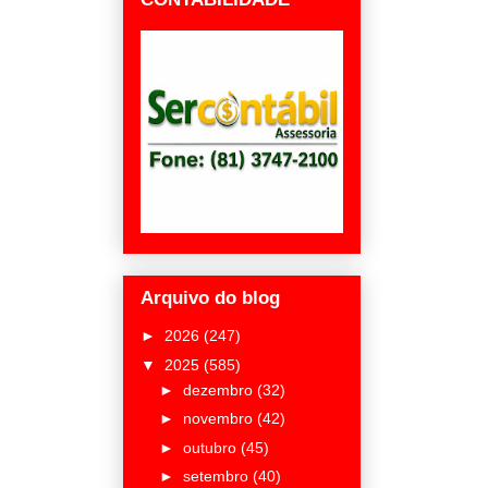
Arquivo do blog
►
2026
(247)
▼
2025
(585)
►
dezembro
(32)
►
novembro
(42)
►
outubro
(45)
►
setembro
(40)