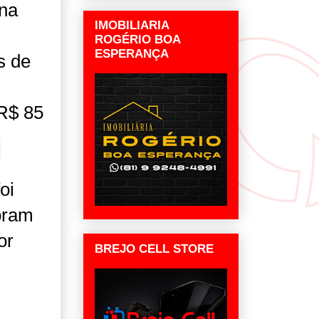
 na
IMOBILIARIA
ROGÉRIO BOA
ESPERANÇA
s de
R$ 85
oi
oram
or
BREJO CELL STORE