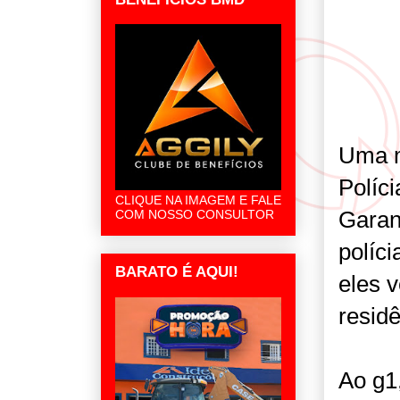
Uma m
Políci
CLIQUE NA IMAGEM E FALE
Garan
COM NOSSO CONSULTOR
políc
BARATO É AQUI!
eles 
resid
Ao g1,