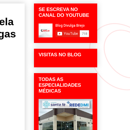
SE ESCREVA NO
CANAL DO YOUTUBE
ela
ogas
VISITAS NO BLOG
TODAS AS
ESPECIALIDADES
MÉDICAS