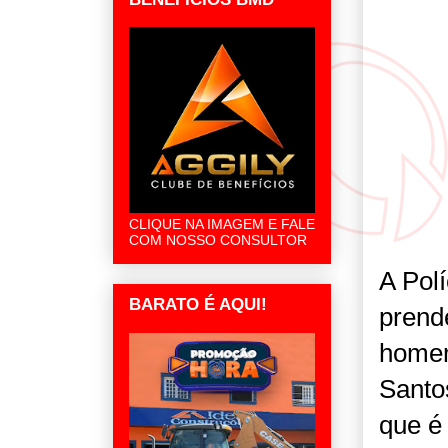
CLIQUE NA IMAGEM E FALE
COM NOSSO CONSULTOR
A Polí
BARATO É AQUI!
prend
homem
Santo
que é