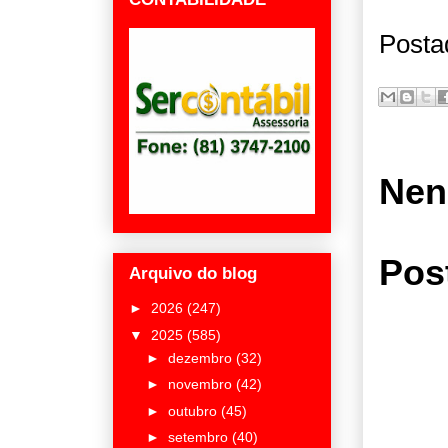
Posta
Nen
Pos
Arquivo do blog
►
2026
(247)
▼
2025
(585)
►
dezembro
(32)
►
novembro
(42)
►
outubro
(45)
►
setembro
(40)