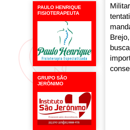
Milita
PAULO HENRIQUE
FISIOTERAPEUTA
tenta
manda
Brejo
busca
import
conse
GRUPO SÃO
JERÔNIMO