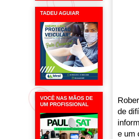
TADEU AGUIAR
VOCÊ NAS MÃOS DE
Rober
UM PROFISSIONAL
de di
infor
e um 