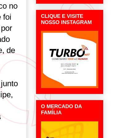
co no
 foi
CLIQUE E VISITE
NOSSO INSTAGRAM
 por
ado
e, de
 junto
ipe,
O MERCADO DA
FAMÍLIA
s