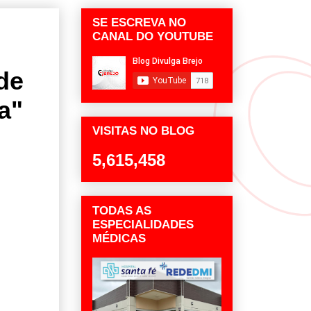
SE ESCREVA NO
CANAL DO YOUTUBE
de
a"
VISITAS NO BLOG
5,615,458
TODAS AS
ESPECIALIDADES
MÉDICAS