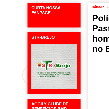
sábado, 2
CURTA NOSSA
FANPAGE
Pol
Past
hom
STR-BREJO
no 
AGGILY CLUBE DE
BENEFÍCIOS BMD