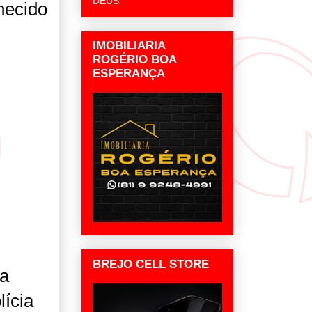
DEUS
hecido
IMOBILIARIA
ROGÉRIO BOA
ESPERANÇA
BREJO CELL STORE
ia
lícia