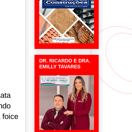
DR. RICARDO E DRA.
EMILLY TAVARES
ata
undo
 foice