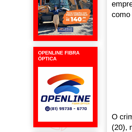
empre
como 
OPENLINE FIBRA
ÓPTICA
O cri
(20), 