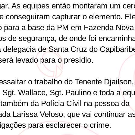
gar. As equipes então montaram um cer
 e conseguiram capturar o elemento. Ele
o para a base da PM em Fazenda Nova
os de segurança, de onde foi encaminh
a delegacia de Santa Cruz do Capibarib
erá levado para o presídio.
essaltar o trabalho do Tenente Djailson,
Sgt. Wallace, Sgt. Paulino e toda a equ
também da Polícia Cívil na pessoa da
ada Larissa Veloso, que vai continuar a
tigações para esclarecer o crime.