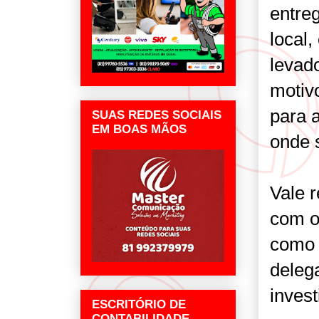
entre
local,
levad
motiv
para 
SUAS REDES SOCIAIS
EM BOAS MÃOS
onde s
Vale r
com o 
como 
deleg
inves
ESCRITÓRIO DE
CONTABILIDADE