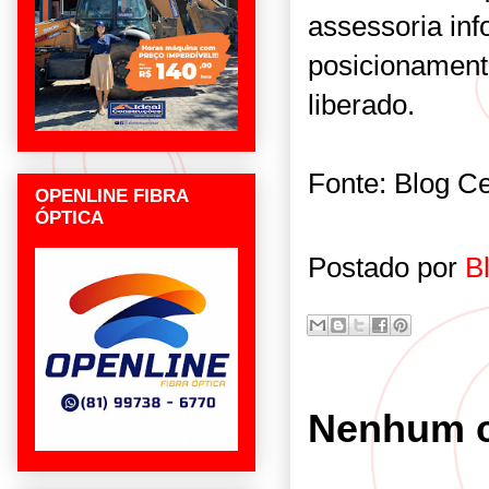
assessoria in
posicionament
liberado.
Fonte: Blog C
OPENLINE FIBRA
ÓPTICA
Postado por
B
Nenhum c