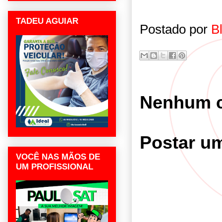
TADEU AGUIAR
Postado por
B
Nenhum c
Postar u
VOCÊ NAS MÃOS DE
UM PROFISSIONAL