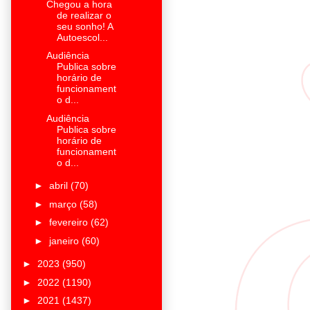
Chegou a hora
de realizar o
seu sonho! A
Autoescol...
Audiência
Publica sobre
horário de
funcionament
o d...
Audiência
Publica sobre
horário de
funcionament
o d...
►
abril
(70)
►
março
(58)
►
fevereiro
(62)
►
janeiro
(60)
►
2023
(950)
►
2022
(1190)
►
2021
(1437)