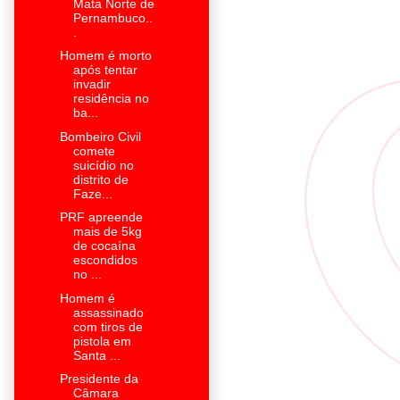
Mata Norte de
Pernambuco..
.
Homem é morto
após tentar
invadir
residência no
ba...
Bombeiro Civil
comete
suicídio no
distrito de
Faze...
PRF apreende
mais de 5kg
de cocaína
escondidos
no ...
Homem é
assassinado
com tiros de
pistola em
Santa ...
Presidente da
Câmara