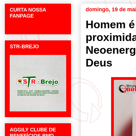
domingo, 19 de ma
CURTA NOSSA
FANPAGE
Homem é 
proximid
STR-BREJO
Neoenerg
Deus
AGGILY CLUBE DE
BENEFÍCIOS BMD