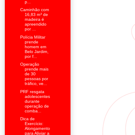
p...
Caminhão com
16,83 m³ de
madeira é
apreendido
por ...
Polícia Militar
prende
homem em
Belo Jardim,
por f...
Operação
prende mais
de 30
pessoas por
tráfico, ve...
PRF resgata
adolescentes
durante
operação de
comba...
Dica de
Exercício:
Alongamento
para Aliviar a