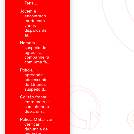
Tens...
Jovem é
encontrado
morto com
vários
disparos de
ar...
Homem
suspeito de
agredir a
companheira
com uma fa...
Polícia
apreende
adolescente
de 15 anos
suspeito d...
Colisão frontal
entre moto e
caminhonete
deixa um ...
Polícia Militar vai
verificar
denuncia de
maus tra...