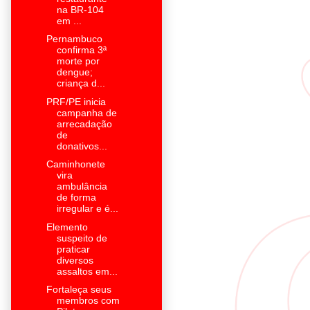
na BR-104
em ...
Pernambuco
confirma 3ª
morte por
dengue;
criança d...
PRF/PE inicia
campanha de
arrecadação
de
donativos...
Caminhonete
vira
ambulância
de forma
irregular e é...
Elemento
suspeito de
praticar
diversos
assaltos em...
Fortaleça seus
membros com