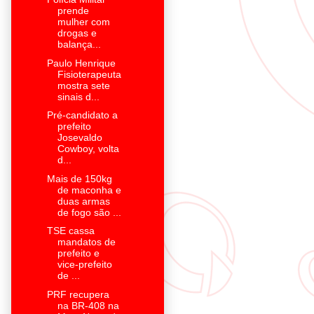
prende
mulher com
drogas e
balança...
Paulo Henrique
Fisioterapeuta
mostra sete
sinais d...
Pré-candidato a
prefeito
Josevaldo
Cowboy, volta
d...
Mais de 150kg
de maconha e
duas armas
de fogo são ...
TSE cassa
mandatos de
prefeito e
vice-prefeito
de ...
PRF recupera
na BR-408 na