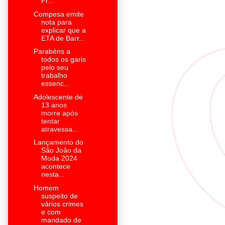
Fr...
Compesa emite
nota para
explicar que a
ETA de Barr...
Parabéns a
todos os garis
pelo seu
trabalho
essenc...
Adolescente de
13 anos
morre após
tentar
atravessa...
Lançamento do
São João da
Moda 2024
acontece
nesta...
Homem
suspeito de
vários crimes
e com
mandado de