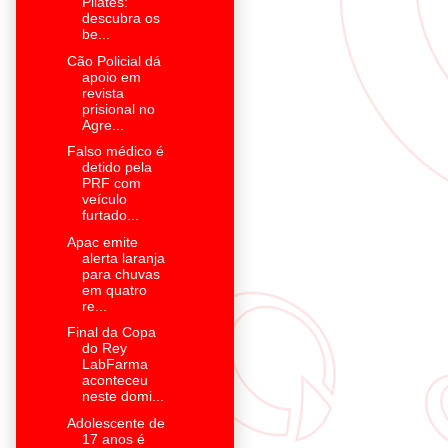
Pilates:
descubra os
be...
Cão Policial dá
apoio em
revista
prisional no
Agre...
Falso médico é
detido pela
PRF com
veículo
furtado...
Apac emite
alerta laranja
para chuvas
em quatro
re...
Final da Copa
do Rey
LabFarma
aconteceu
neste domi...
Adolescente de
17 anos é