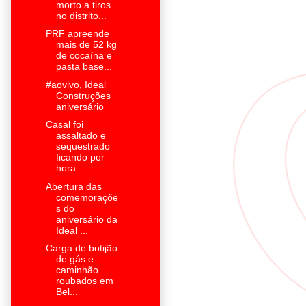
morto a tiros
no distrito...
PRF apreende
mais de 52 kg
de cocaína e
pasta base...
#aovivo, Ideal
Construções
aniversário
Casal foi
assaltado e
sequestrado
ficando por
hora...
Abertura das
comemoraçõe
s do
aniversário da
Ideal ...
Carga de botijão
de gás e
caminhão
roubados em
Bel...