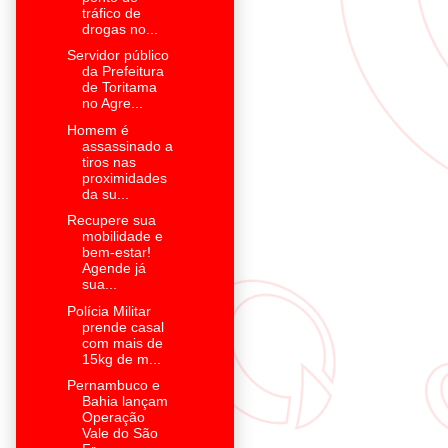
tráfico de
drogas no...
Servidor público
da Prefeitura
de Toritama
no Agre...
Homem é
assassinado a
tiros nas
proximidades
da su...
Recupere sua
mobilidade e
bem-estar!
Agende já
sua...
Polícia Militar
prende casal
com mais de
15kg de m...
Pernambuco e
Bahia lançam
Operação
Vale do São