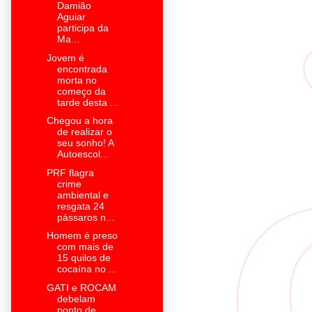
Damião
Aguiar
participa da
Ma...
Jovem é
encontrada
morta no
começo da
tarde desta ...
Chegou a hora
de realizar o
seu sonho! A
Autoescol...
PRF flagra
crime
ambiental e
resgata 24
pássaros n...
Homem é preso
com mais de
15 quilos de
cocaína no ...
GATI e ROCAM
debelam
ponto de