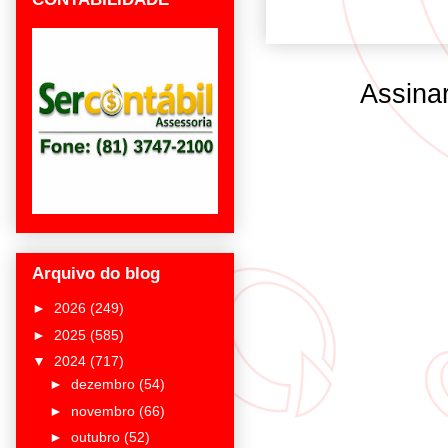
Assina
Arquivo do blog
►
2026
(249)
►
2025
(585)
▼
2024
(717)
►
dezembro
(54)
►
novembro
(66)
►
outubro
(52)