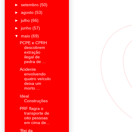
►
setembro
(50)
►
agosto
(53)
►
julho
(66)
►
junho
(57)
▼
maio
(69)
PCPE e CPRH
descobrem
extração
ilegal de
pedra de ...
Acidente
envolvendo
quatro veículo
deixa um
morto ...
Ideal
Construções
PRF flagra o
transporte de
oito pessoas
em cima de...
'Rei da