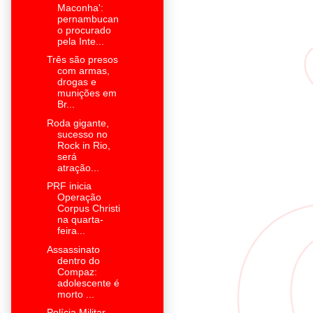
Maconha':
pernambucan
o procurado
pela Inte...
Três são presos
com armas,
drogas e
munições em
Br...
Roda gigante,
sucesso no
Rock in Rio,
será
atração...
PRF inicia
Operação
Corpus Christi
na quarta-
feira...
Assassinato
dentro do
Compaz:
adolescente é
morto ...
Polícia Militar