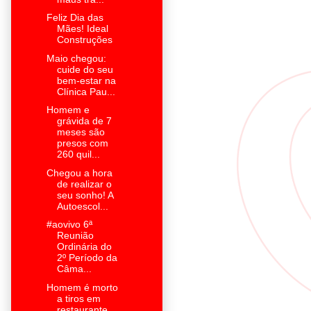
Feliz Dia das
Mães! Ideal
Construções
Maio chegou:
cuide do seu
bem-estar na
Clínica Pau...
Homem e
grávida de 7
meses são
presos com
260 quil...
Chegou a hora
de realizar o
seu sonho! A
Autoescol...
#aovivo 6ª
Reunião
Ordinária do
2º Período da
Câma...
Homem é morto
a tiros em
restaurante