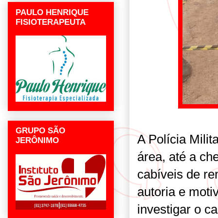
PAULO HENRIQUE
FISIOTERAPEUTA
GRUPO SÃO
A Polícia Milit
JERÔNIMO
área, até a c
cabíveis de r
autoria e moti
investigar o ca