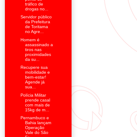
tráfico de
drogas no...
Servidor público
da Prefeitura
de Toritama
no Agre...
Homem é
assassinado a
tiros nas
proximidades
da su...
Recupere sua
mobilidade e
bem-estar!
Agende já
sua...
Polícia Militar
prende casal
com mais de
15kg de m...
Pernambuco e
Bahia lançam
Operação
Vale do São