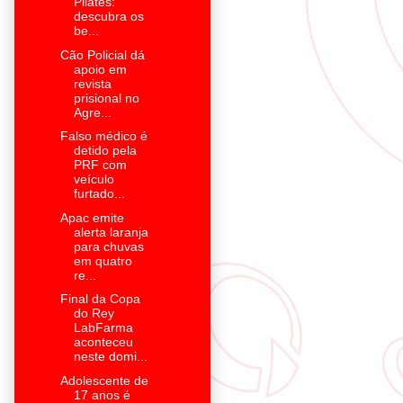
Pilates:
descubra os
be...
Cão Policial dá
apoio em
revista
prisional no
Agre...
Falso médico é
detido pela
PRF com
veículo
furtado...
Apac emite
alerta laranja
para chuvas
em quatro
re...
Final da Copa
do Rey
LabFarma
aconteceu
neste domi...
Adolescente de
17 anos é