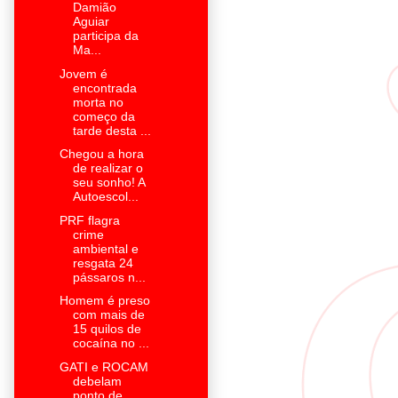
Damião
Aguiar
participa da
Ma...
Jovem é
encontrada
morta no
começo da
tarde desta ...
Chegou a hora
de realizar o
seu sonho! A
Autoescol...
PRF flagra
crime
ambiental e
resgata 24
pássaros n...
Homem é preso
com mais de
15 quilos de
cocaína no ...
GATI e ROCAM
debelam
ponto de