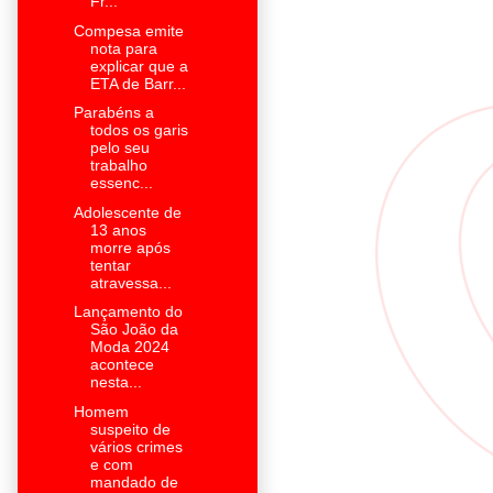
Fr...
Compesa emite
nota para
explicar que a
ETA de Barr...
Parabéns a
todos os garis
pelo seu
trabalho
essenc...
Adolescente de
13 anos
morre após
tentar
atravessa...
Lançamento do
São João da
Moda 2024
acontece
nesta...
Homem
suspeito de
vários crimes
e com
mandado de