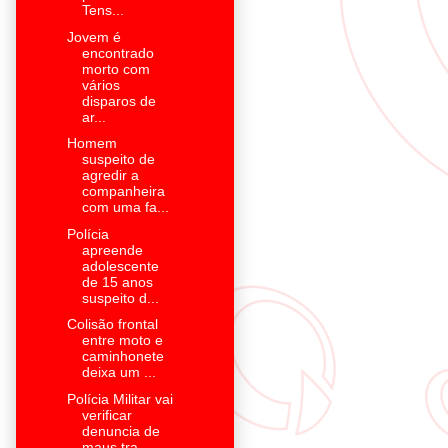
Tens...
Jovem é
encontrado
morto com
vários
disparos de
ar...
Homem
suspeito de
agredir a
companheira
com uma fa...
Polícia
apreende
adolescente
de 15 anos
suspeito d...
Colisão frontal
entre moto e
caminhonete
deixa um ...
Polícia Militar vai
verificar
denuncia de
maus tra...