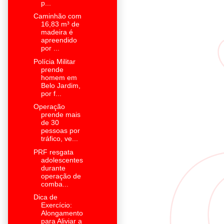
p...
Caminhão com
16,83 m³ de
madeira é
apreendido
por ...
Polícia Militar
prende
homem em
Belo Jardim,
por f...
Operação
prende mais
de 30
pessoas por
tráfico, ve...
PRF resgata
adolescentes
durante
operação de
comba...
Dica de
Exercício:
Alongamento
para Aliviar a