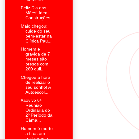
Feliz Dia das
Mães! Ideal
Construções
Maio chegou:
cuide do seu
bem-estar na
Clínica Pau...
Homem e
grávida de 7
meses são
presos com
260 quil...
Chegou a hora
de realizar o
seu sonho! A
Autoescol...
#aovivo 6ª
Reunião
Ordinária do
2º Período da
Câma...
Homem é morto
a tiros em
restaurante