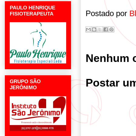
PAULO HENRIQUE
Postado por
B
FISIOTERAPEUTA
Nenhum c
Postar u
GRUPO SÃO
JERÔNIMO