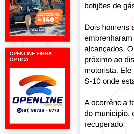
botijões de gá
Dois homens e
embrenharam p
alcançados. O
OPENLINE FIBRA
próximo ao di
ÓPTICA
motorista. Ele
S-10 onde est
A ocorrência f
do município, 
recuperado.