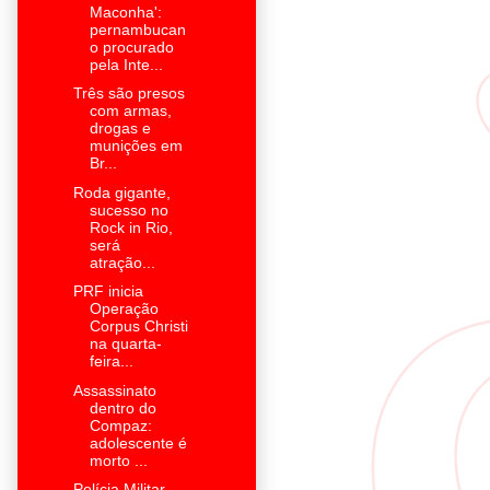
Maconha':
pernambucan
o procurado
pela Inte...
Três são presos
com armas,
drogas e
munições em
Br...
Roda gigante,
sucesso no
Rock in Rio,
será
atração...
PRF inicia
Operação
Corpus Christi
na quarta-
feira...
Assassinato
dentro do
Compaz:
adolescente é
morto ...
Polícia Militar