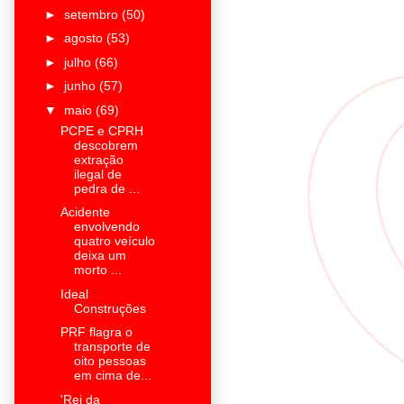
►
setembro
(50)
►
agosto
(53)
►
julho
(66)
►
junho
(57)
▼
maio
(69)
PCPE e CPRH
descobrem
extração
ilegal de
pedra de ...
Acidente
envolvendo
quatro veículo
deixa um
morto ...
Ideal
Construções
PRF flagra o
transporte de
oito pessoas
em cima de...
'Rei da