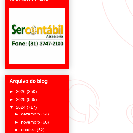
Arquivo do blog
►
2026
(250)
►
2025
(585)
▼
2024
(717)
►
dezembro
(54)
►
novembro
(66)
►
outubro
(52)