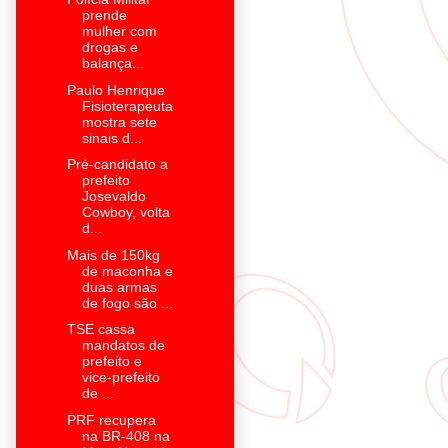
prende
mulher com
drogas e
balança...
Paulo Henrique
Fisioterapeuta
mostra sete
sinais d...
Pré-candidato a
prefeito
Josevaldo
Cowboy, volta
d...
Mais de 150kg
de maconha e
duas armas
de fogo são ...
TSE cassa
mandatos de
prefeito e
vice-prefeito
de ...
PRF recupera
na BR-408 na