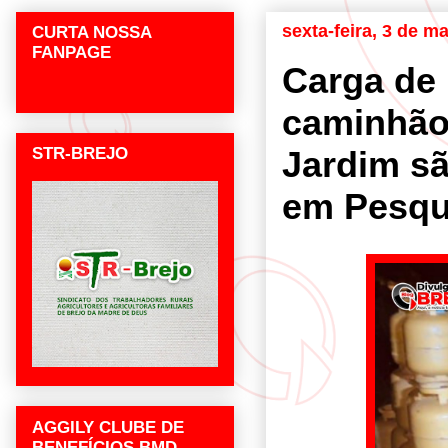
sexta-feira, 3 de m
CURTA NOSSA
FANPAGE
Carga de 
caminhão
STR-BREJO
Jardim s
em Pesqu
AGGILY CLUBE DE
BENEFÍCIOS BMD