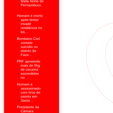
Mata Norte de
Pernambuco..
.
Homem é morto
após tentar
invadir
residência no
ba...
Bombeiro Civil
comete
suicídio no
distrito de
Faze...
PRF apreende
mais de 5kg
de cocaína
escondidos
no ...
Homem é
assassinado
com tiros de
pistola em
Santa ...
Presidente da
Câmara