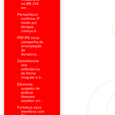
na BR-104
em ...
Pernambuco
confirma 3ª
morte por
dengue;
criança d...
PRF/PE inicia
campanha de
arrecadação
de
donativos...
Caminhonete
vira
ambulância
de forma
irregular e é...
Elemento
suspeito de
praticar
diversos
assaltos em...
Fortaleça seus
membros com