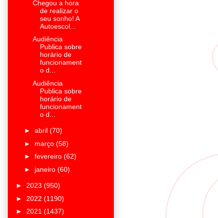
Chegou a hora
de realizar o
seu sonho! A
Autoescol...
Audiência
Publica sobre
horário de
funcionament
o d...
Audiência
Publica sobre
horário de
funcionament
o d...
►
abril
(70)
►
março
(58)
►
fevereiro
(62)
►
janeiro
(60)
►
2023
(950)
►
2022
(1190)
►
2021
(1437)