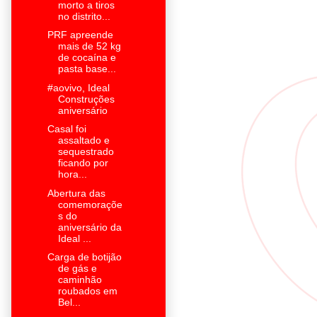
morto a tiros
no distrito...
PRF apreende
mais de 52 kg
de cocaína e
pasta base...
#aovivo, Ideal
Construções
aniversário
Casal foi
assaltado e
sequestrado
ficando por
hora...
Abertura das
comemoraçõe
s do
aniversário da
Ideal ...
Carga de botijão
de gás e
caminhão
roubados em
Bel...