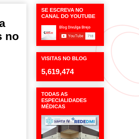
SE ESCREVA NO
CANAL DO YOUTUBE
ha
s no
VISITAS NO BLOG
5,619,474
TODAS AS
ESPECIALIDADES
MÉDICAS