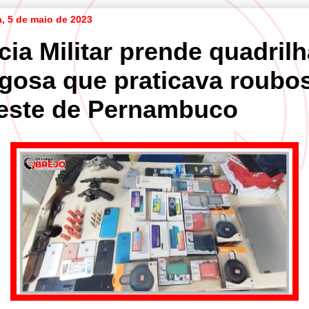
a, 5 de maio de 2023
cia Militar prende quadril
igosa que praticava roubo
este de Pernambuco