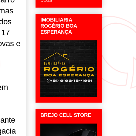
DEUS
 mas
IMOBILIARIA
idos
ROGÉRIO BOA
 17
ESPERANÇA
ovas e
m
 em
e
BREJO CELL STORE
iante
gacia