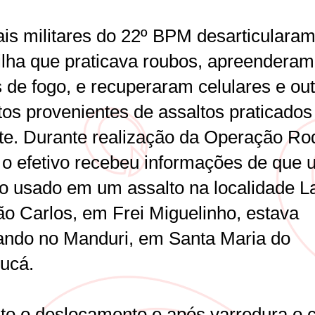
iais militares do 22º BPM desarticulara
ilha que praticava roubos, apreenderam
 de fogo, e recuperaram celulares e ou
tos provenientes de assaltos praticados
te. Durante realização da Operação Ro
 o efetivo recebeu informações de que 
lo usado em um assalto na localidade L
ão Carlos, em Frei Miguelinho, estava
lando no Manduri, em Santa Maria do
ucá.
eito o deslocamento e após varredura o 