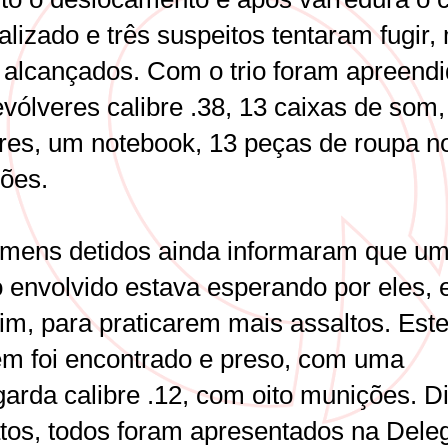
calizado e três suspeitos tentaram fugir,
 alcançados. Com o trio foram apreend
evólveres calibre .38, 13 caixas de som,
ares, um notebook, 13 peças de roupa n
ões.
mens detidos ainda informaram que u
o envolvido estava esperando por eles,
im, para praticarem mais assaltos. Est
m foi encontrado e preso, com uma
garda calibre .12, com oito munições. D
atos, todos foram apresentados na Dele