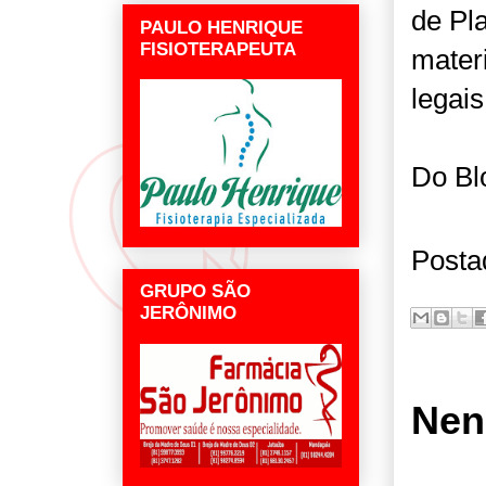
de Pl
PAULO HENRIQUE
FISIOTERAPEUTA
mater
legais
Do Bl
Posta
GRUPO SÃO
JERÔNIMO
Nen