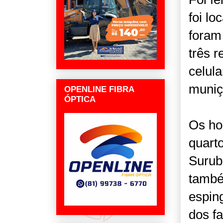
foi lo
foram
três r
celul
muniç
OPENLINE FIBRA
ÓPTICA
Os ho
quart
Surub
també
espin
dos f