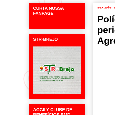
sexta-feir
CURTA NOSSA
FANPAGE
Polí
per
Agr
STR-BREJO
AGGILY CLUBE DE
BENEFÍCIOS BMD