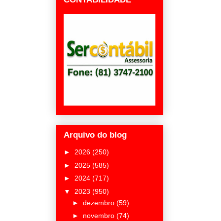
Arquivo do blog
►
2026
(250)
►
2025
(585)
►
2024
(717)
▼
2023
(950)
►
dezembro
(59)
►
novembro
(74)