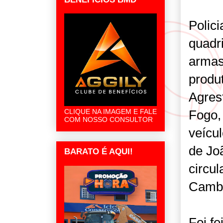
Polic
quadr
armas
produ
Agres
CLIQUE NA IMAGEM E FALE
Fogo,
COM NOSSO CONSULTOR
veícu
de Jo
BARATO É AQUI!
circu
Camb
Foi f