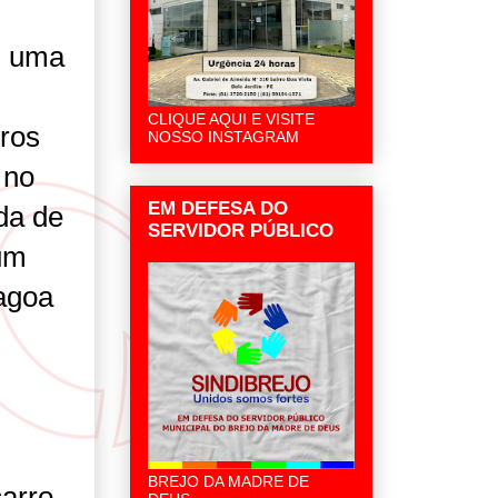
m uma
CLIQUE AQUI E VISITE
tros
NOSSO INSTAGRAM
 no
EM DEFESA DO
da de
SERVIDOR PÚBLICO
um
agoa
BREJO DA MADRE DE
carro