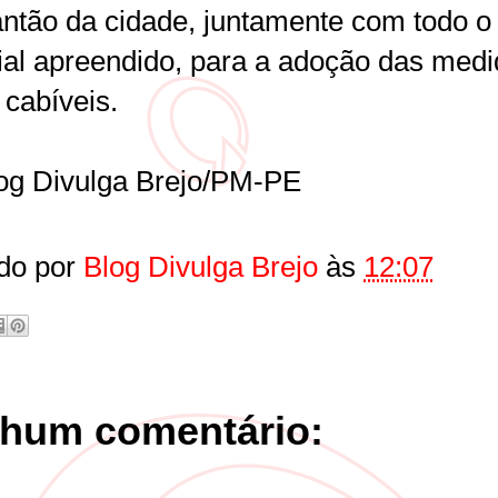
antão da cidade, juntamente com todo o
ial apreendido, para a adoção das med
 cabíveis.
og Divulga Brejo/PM-PE
do por
Blog Divulga Brejo
às
12:07
hum comentário: