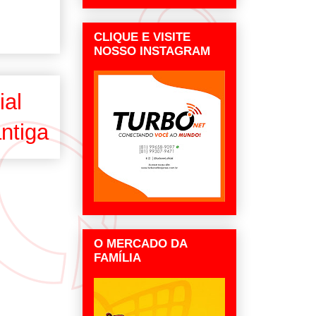
CLIQUE E VISITE
NOSSO INSTAGRAM
ial
ntiga
O MERCADO DA
FAMÍLIA