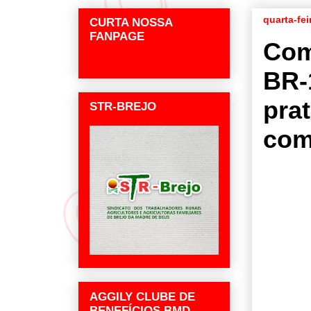
quarta-fei
CURTA NOSSA
FANPAGE
Com
BR-
pra
STR-BREJO
com
AGGILY CLUBE DE
BENEFÍCIOS BMD