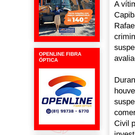
A vít
Capib
Rafae
crimi
suspe
OPENLINE FIBRA
avalia
ÓPTICA
Durant
houve 
suspei
comer
Civil 
invest