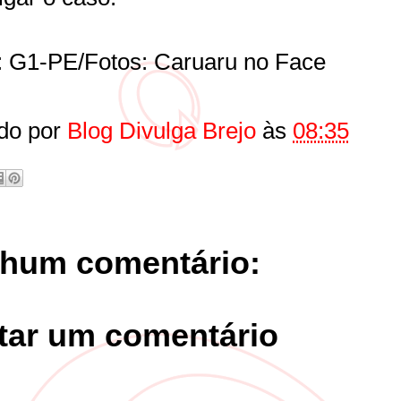
: G1-PE/Fotos: Caruaru no Face
do por
Blog Divulga Brejo
às
08:35
hum comentário:
tar um comentário