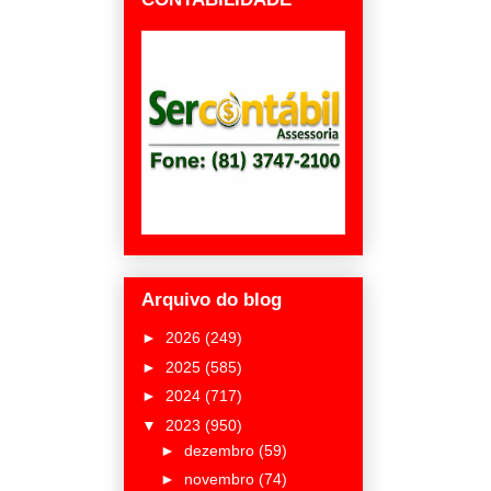
Arquivo do blog
►
2026
(249)
►
2025
(585)
►
2024
(717)
▼
2023
(950)
►
dezembro
(59)
►
novembro
(74)