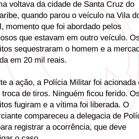
ima voltava da cidade de Santa Cruz do
aribe, quando parou o veículo na Vila d
l, momento que foi abordado pelos
nosos que estavam em outro veículo. O
itos sequestraram o homem e a mercad
da em 20 mil reais.
e a ação, a Polícia Militar foi acionada 
troca de tiros. Ninguém ficou ferido. O
tos fugiram e a vítima foi liberada. O
ciante compareceu a delegacia de Polí
para registrar a ocorrência, que deve
igar o caso.