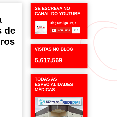
SE ESCREVA NO
CANAL DO YOUTUBE
a
s de
iros
VISITAS NO BLOG
5,617,569
TODAS AS
ESPECIALIDADES
MÉDICAS