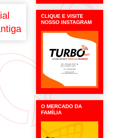
ial
CLIQUE E VISITE
NOSSO INSTAGRAM
ntiga
O MERCADO DA
FAMÍLIA