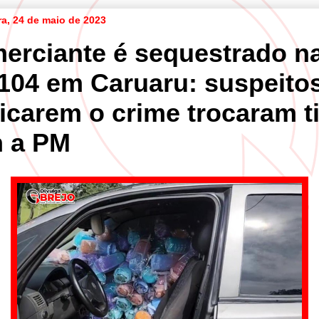
ra, 24 de maio de 2023
erciante é sequestrado n
104 em Caruaru: suspeito
ticarem o crime trocaram t
 a PM