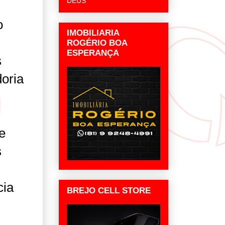
DEUS
o
IMOBILIARIA
ROGÉRIO BOA
ESPERANÇA
s
oria
e
s
cia
BREJO CELL STORE