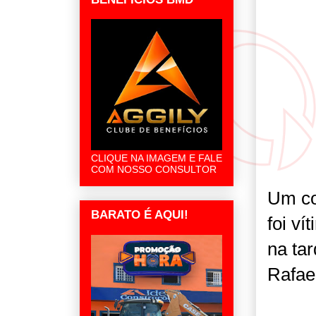
CLIQUE NA IMAGEM E FALE
COM NOSSO CONSULTOR
Um co
BARATO É AQUI!
foi v
na tar
Rafae