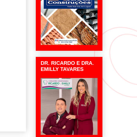
DR. RICARDO E DRA.
EMILLY TAVARES