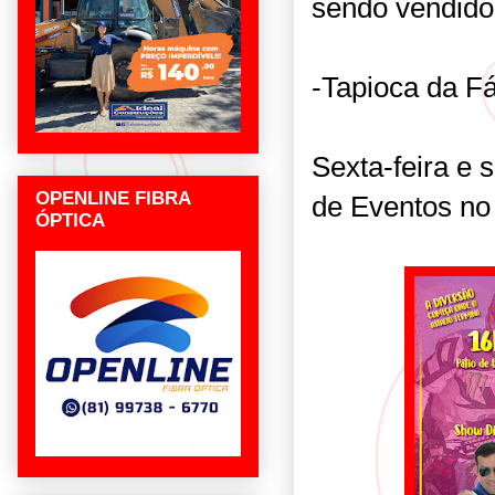
sendo vendido
-Tapioca da Fá
Sexta-feira e 
OPENLINE FIBRA
de Eventos no 
ÓPTICA