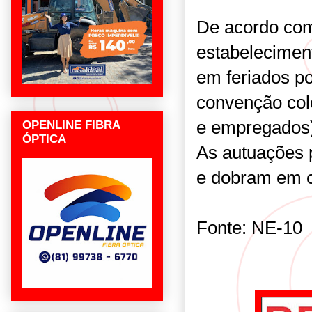
De acordo com 
estabelecimen
em feriados p
convenção cole
e empregados)
OPENLINE FIBRA
ÓPTICA
As autuações 
e dobram em c
Fonte: NE-10