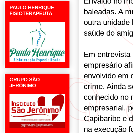
Erivaldo no m
PAULO HENRIQUE
baleadas. A mu
FISIOTERAPEUTA
outra unidade 
saúde do amig
Em entrevista
empresário af
envolvido em 
GRUPO SÃO
crime. Ainda s
JERÔNIMO
conhecido no 
empresarial, 
Capibaribe e de
na execução f