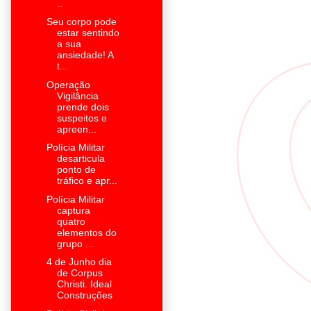
..
Seu corpo pode
estar sentindo
a sua
ansiedade! A
t...
Operação
Vigilância
prende dois
suspeitos e
apreen...
Polícia Militar
desarticula
ponto de
tráfico e apr...
Polícia Militar
captura
quatro
elementos do
grupo ...
4 de Junho dia
de Corpus
Christi. Ideal
Construções