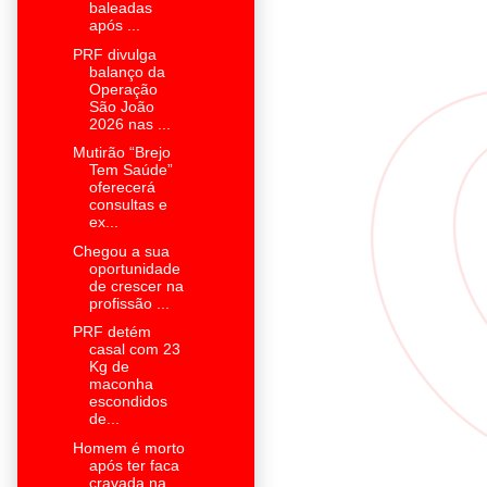
baleadas
após ...
PRF divulga
balanço da
Operação
São João
2026 nas ...
Mutirão “Brejo
Tem Saúde”
oferecerá
consultas e
ex...
Chegou a sua
oportunidade
de crescer na
profissão ...
PRF detém
casal com 23
Kg de
maconha
escondidos
de...
Homem é morto
após ter faca
cravada na