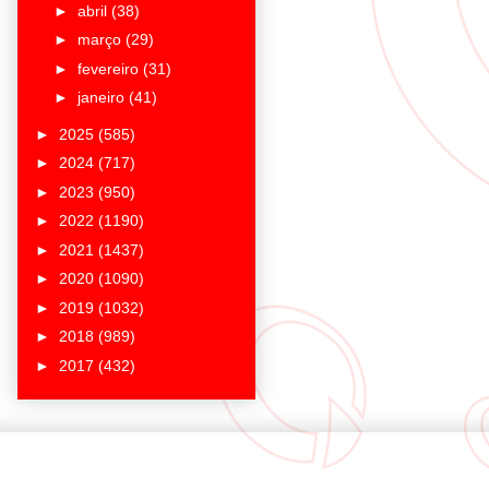
►
abril
(38)
►
março
(29)
►
fevereiro
(31)
►
janeiro
(41)
►
2025
(585)
►
2024
(717)
►
2023
(950)
►
2022
(1190)
►
2021
(1437)
►
2020
(1090)
►
2019
(1032)
►
2018
(989)
►
2017
(432)