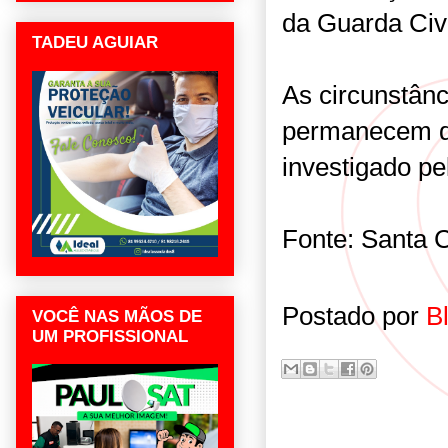
da Guarda Civi
TADEU AGUIAR
As circunstânc
permanecem d
investigado pel
Fonte: Santa 
Postado por
B
VOCÊ NAS MÃOS DE
UM PROFISSIONAL