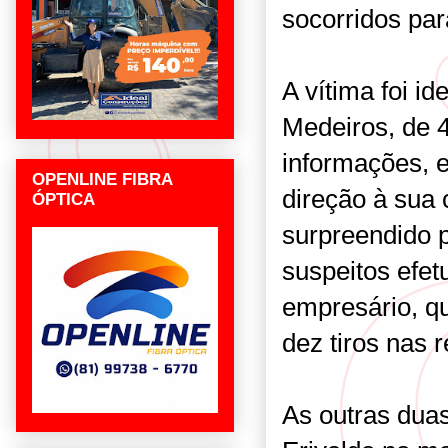
socorridos pa
A vítima foi i
Medeiros, de 
informações, 
OPENLINE FIBRA
direção à sua
ÓPTICA
surpreendido 
suspeitos efet
empresário, q
dez tiros nas 
As outras dua