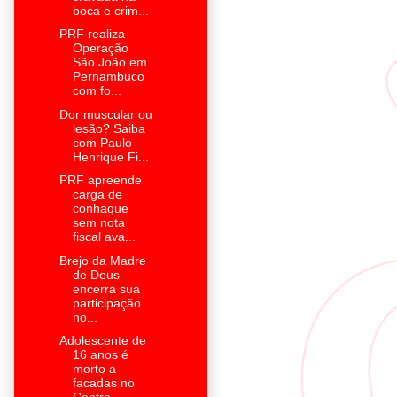
boca e crim...
PRF realiza
Operação
São João em
Pernambuco
com fo...
Dor muscular ou
lesão? Saiba
com Paulo
Henrique Fi...
PRF apreende
carga de
conhaque
sem nota
fiscal ava...
Brejo da Madre
de Deus
encerra sua
participação
no...
Adolescente de
16 anos é
morto a
facadas no