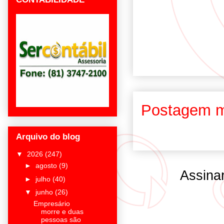
Postagem m
Arquivo do blog
▼
2026
(247)
►
agosto
(9)
Assina
►
julho
(40)
▼
junho
(26)
Empresário
morre e duas
pessoas são