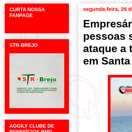
segunda-feira, 29 
CURTA NOSSA
FANPAGE
Empresár
pessoas 
STR-BREJO
ataque a t
em Santa
AGGILY CLUBE DE
BENEFÍCIOS BMD