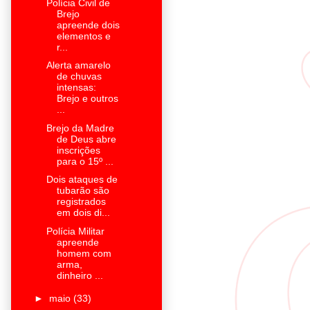
Polícia Civil de
Brejo
apreende dois
elementos e
r...
Alerta amarelo
de chuvas
intensas:
Brejo e outros
...
Brejo da Madre
de Deus abre
inscrições
para o 15º ...
Dois ataques de
tubarão são
registrados
em dois di...
Polícia Militar
apreende
homem com
arma,
dinheiro ...
►
maio
(33)