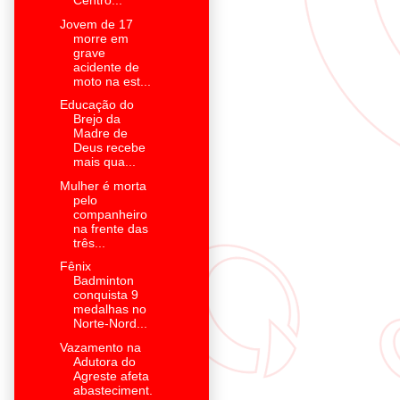
Centro...
Jovem de 17
morre em
grave
acidente de
moto na est...
Educação do
Brejo da
Madre de
Deus recebe
mais qua...
Mulher é morta
pelo
companheiro
na frente das
três...
Fênix
Badminton
conquista 9
medalhas no
Norte-Nord...
Vazamento na
Adutora do
Agreste afeta
abasteciment.