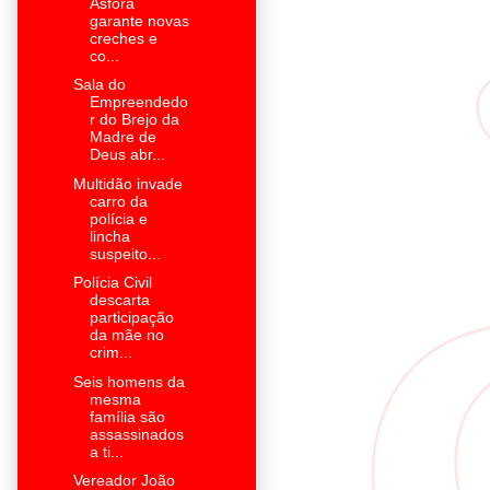
Asfora
garante novas
creches e
co...
Sala do
Empreendedo
r do Brejo da
Madre de
Deus abr...
Multidão invade
carro da
polícia e
lincha
suspeito...
Polícia Civil
descarta
participação
da mãe no
crim...
Seis homens da
mesma
família são
assassinados
a ti...
Vereador João