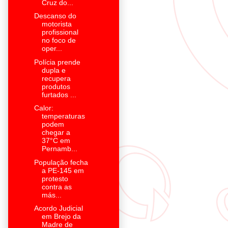
Cruz do...
Descanso do
motorista
profissional
no foco de
oper...
Polícia prende
dupla e
recupera
produtos
furtados ...
Calor:
temperaturas
podem
chegar a
37°C em
Pernamb...
População fecha
a PE-145 em
protesto
contra as
más...
Acordo Judicial
em Brejo da
Madre de