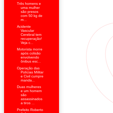
Três homens e
uma mulher
são presos
com 50 kg de
m...
Acidente
Vascular
Cerebral tem
recuperação!
Veja c...
Motorista morre
após colisão
envolvendo
ônibus esc...
Operação das
Polícias Militar
e Civil cumpre
manda...
Duas mulheres
e um homem
são
assassinados
a tiros ...
Prefeito Roberto