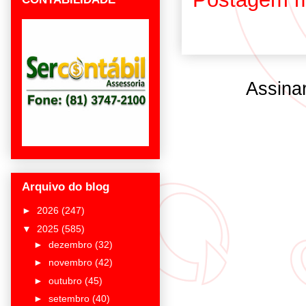
Assina
Arquivo do blog
►
2026
(247)
▼
2025
(585)
►
dezembro
(32)
►
novembro
(42)
►
outubro
(45)
►
setembro
(40)