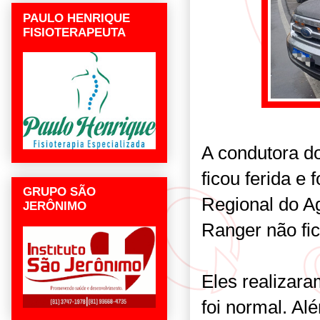
PAULO HENRIQUE
FISIOTERAPEUTA
A condutora do
ficou ferida e
GRUPO SÃO
Regional do Ag
JERÔNIMO
Ranger não fi
Eles realizara
foi normal. Al