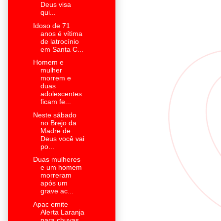
Deus visa
qui...
Idoso de 71
anos é vítima
de latrocínio
em Santa C...
Homem e
mulher
morrem e
duas
adolescentes
ficam fe...
Neste sábado
no Brejo da
Madre de
Deus você vai
po...
Duas mulheres
e um homem
morreram
após um
grave ac...
Apac emite
Alerta Laranja
para chuvas