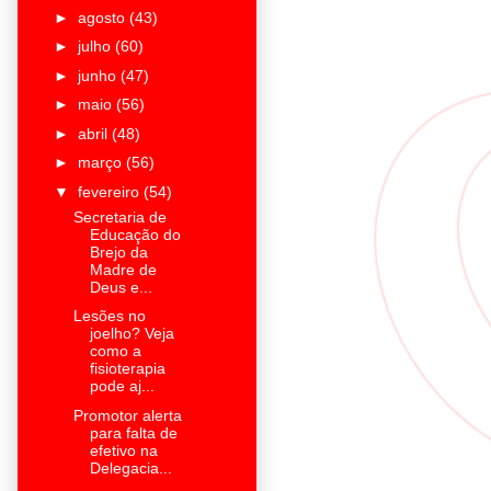
►
agosto
(43)
►
julho
(60)
►
junho
(47)
►
maio
(56)
►
abril
(48)
►
março
(56)
▼
fevereiro
(54)
Secretaria de
Educação do
Brejo da
Madre de
Deus e...
Lesões no
joelho? Veja
como a
fisioterapia
pode aj...
Promotor alerta
para falta de
efetivo na
Delegacia...