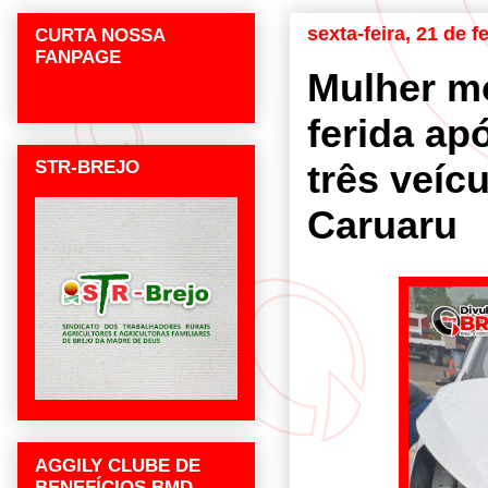
sexta-feira, 21 de f
CURTA NOSSA
FANPAGE
Mulher mo
ferida ap
STR-BREJO
três veíc
Caruaru
AGGILY CLUBE DE
BENEFÍCIOS BMD