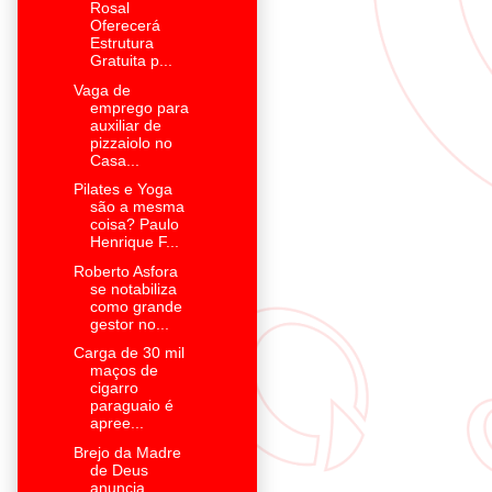
Rosal
Oferecerá
Estrutura
Gratuita p...
Vaga de
emprego para
auxiliar de
pizzaiolo no
Casa...
Pilates e Yoga
são a mesma
coisa? Paulo
Henrique F...
Roberto Asfora
se notabiliza
como grande
gestor no...
Carga de 30 mil
maços de
cigarro
paraguaio é
apree...
Brejo da Madre
de Deus
anuncia