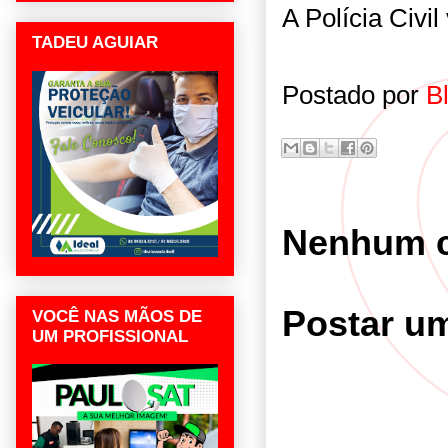
A Polícia Civil
TADEU AGUIAR
Postado por
B
Nenhum c
Postar u
VOCÊ NAS MÃOS DE
UM PROFISSIONAL