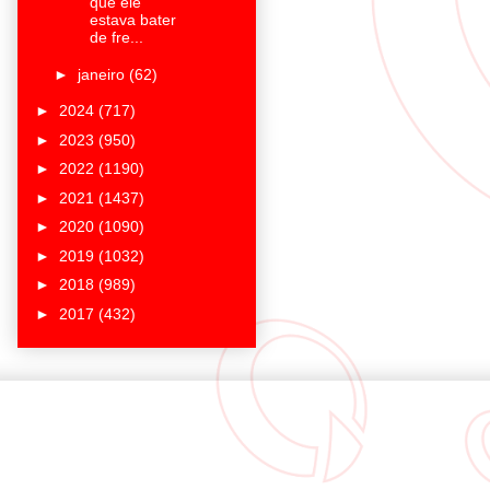
que ele
estava bater
de fre...
►
janeiro
(62)
►
2024
(717)
►
2023
(950)
►
2022
(1190)
►
2021
(1437)
►
2020
(1090)
►
2019
(1032)
►
2018
(989)
►
2017
(432)