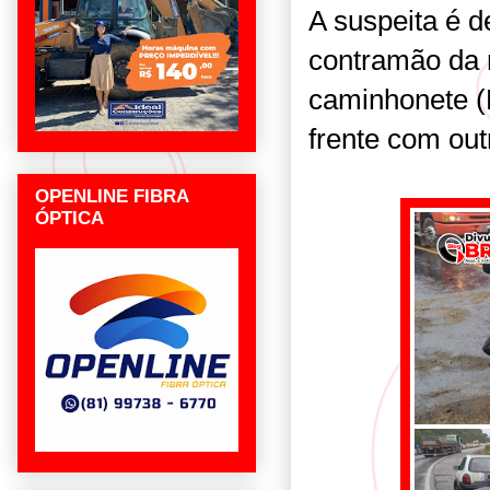
A suspeita é d
contramão da r
caminhonete (R
frente com out
OPENLINE FIBRA
ÓPTICA