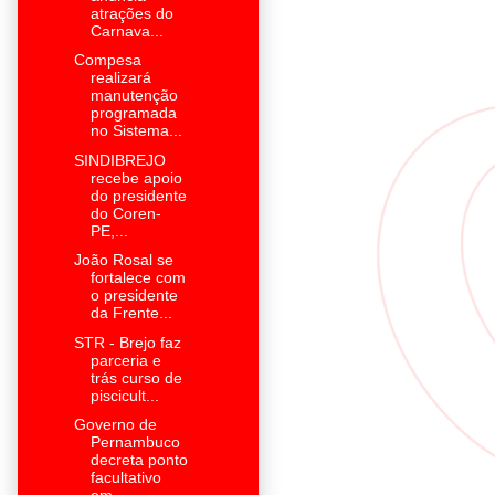
atrações do
Carnava...
Compesa
realizará
manutenção
programada
no Sistema...
SINDIBREJO
recebe apoio
do presidente
do Coren-
PE,...
João Rosal se
fortalece com
o presidente
da Frente...
STR - Brejo faz
parceria e
trás curso de
piscicult...
Governo de
Pernambuco
decreta ponto
facultativo