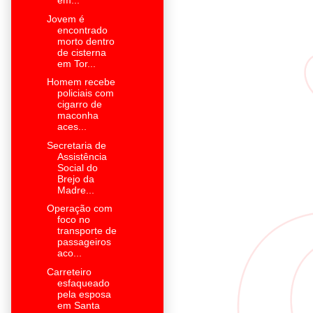
em...
Jovem é
encontrado
morto dentro
de cisterna
em Tor...
Homem recebe
policiais com
cigarro de
maconha
aces...
Secretaria de
Assistência
Social do
Brejo da
Madre...
Operação com
foco no
transporte de
passageiros
aco...
Carreteiro
esfaqueado
pela esposa
em Santa