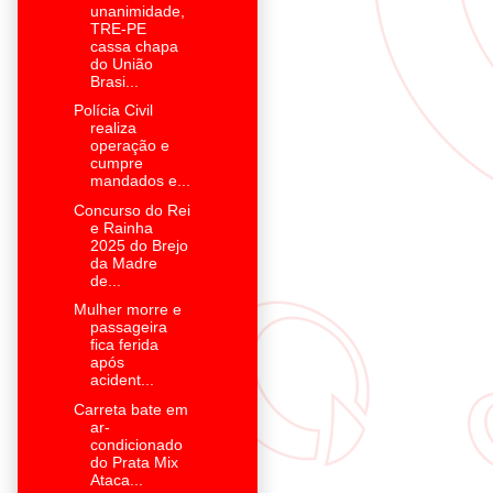
unanimidade,
TRE-PE
cassa chapa
do União
Brasi...
Polícia Civil
realiza
operação e
cumpre
mandados e...
Concurso do Rei
e Rainha
2025 do Brejo
da Madre
de...
Mulher morre e
passageira
fica ferida
após
acident...
Carreta bate em
ar-
condicionado
do Prata Mix
Ataca...