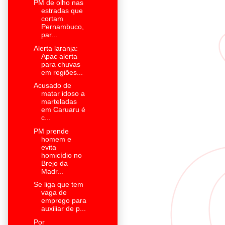
PM de olho nas
estradas que
cortam
Pernambuco,
par...
Alerta laranja:
Apac alerta
para chuvas
em regiões...
Acusado de
matar idoso a
marteladas
em Caruaru é
c...
PM prende
homem e
evita
homicídio no
Brejo da
Madr...
Se liga que tem
vaga de
emprego para
auxiliar de p...
Por