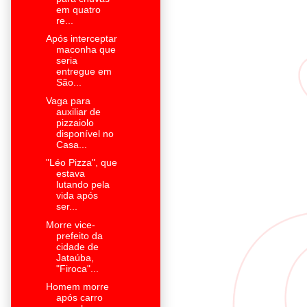
em quatro
re...
Após interceptar
maconha que
seria
entregue em
São...
Vaga para
auxiliar de
pizzaiolo
disponível no
Casa...
"Léo Pizza", que
estava
lutando pela
vida após
ser...
Morre vice-
prefeito da
cidade de
Jataúba,
"Firoca"...
Homem morre
após carro