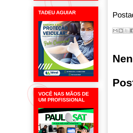
TADEU AGUIAR
Posta
Nen
Pos
VOCÊ NAS MÃOS DE
UM PROFISSIONAL