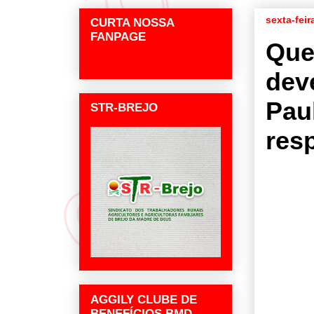
sexta-fei
CURTA NOSSA
FANPAGE
Que
dev
Pau
STR-BREJO
res
AGGILY CLUBE DE
BENEFÍCIOS BMD