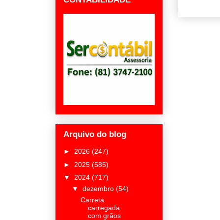
Arquivo do blog
►
2026
(247)
►
2025
(585)
▼
2024
(717)
▼
dezembro
(54)
Carreta
carregada
com grãos