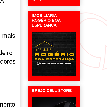
 A
DEUS
IMOBILIARIA
ROGÉRIO BOA
ESPERANÇA
m mais
deiro
 dores
BREJO CELL STORE
amento