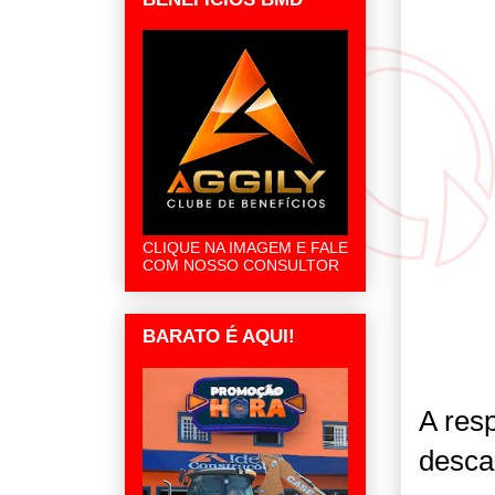
CLIQUE NA IMAGEM E FALE
COM NOSSO CONSULTOR
BARATO É AQUI!
A res
desca