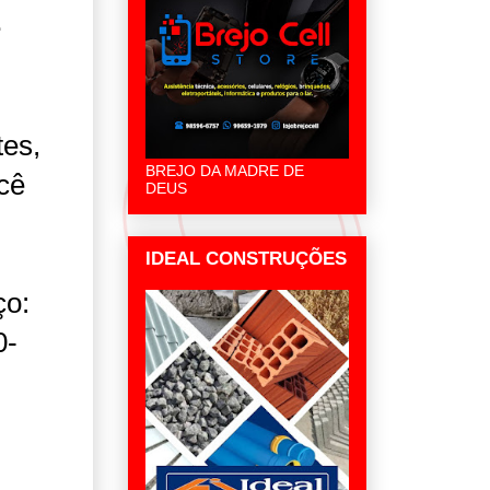
e
tes,
BREJO DA MADRE DE
cê
DEUS
IDEAL CONSTRUÇÕES
ço:
0-