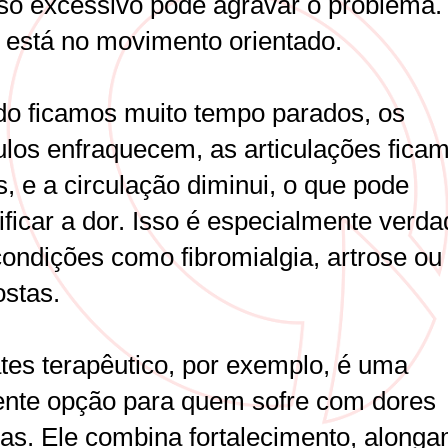
so excessivo pode agravar o problema.
 está no movimento orientado.
o ficamos muito tempo parados, os
los enfraquecem, as articulações fica
s, e a circulação diminui, o que pode
ificar a dor. Isso é especialmente verda
condições como fibromialgia, artrose ou
ostas.
ates terapêutico, por exemplo, é uma
ente opção para quem sofre com dores
cas. Ele combina fortalecimento, along