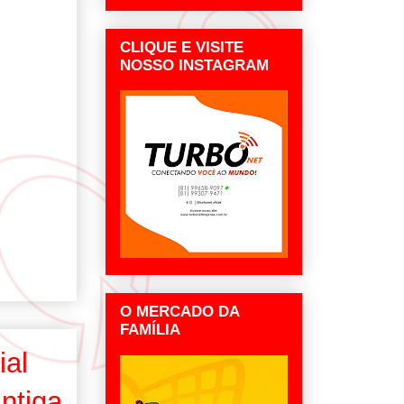
CLIQUE E VISITE
NOSSO INSTAGRAM
O MERCADO DA
FAMÍLIA
ial
ntiga