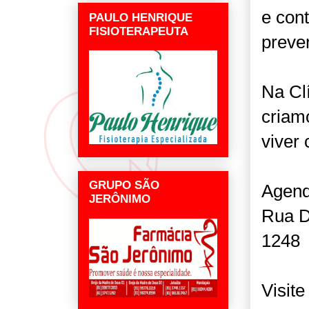
e con
PAULO HENRIQUE
FISIOTERAPEUTA
preve
Na Clí
criam
viver
GRUPO SÃO
Agend
JERÔNIMO
Rua Dr
1248
Visite