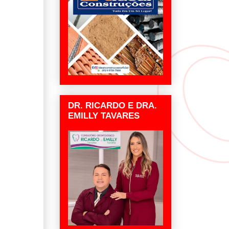
DR. RICARDO E DRA.
EMILLY TAVARES