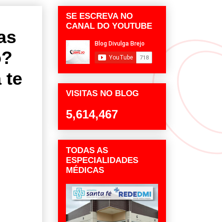
SE ESCREVA NO
CANAL DO YOUTUBE
as
o?
 te
VISITAS NO BLOG
5,614,467
TODAS AS
ESPECIALIDADES
MÉDICAS