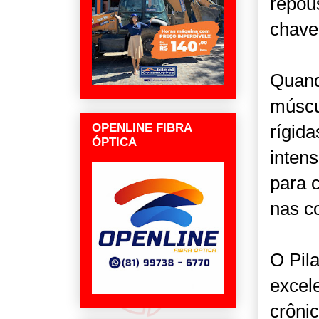
repou
chave
Quand
múscu
OPENLINE FIBRA
rígida
ÓPTICA
intens
para 
nas c
O Pil
excel
crôni