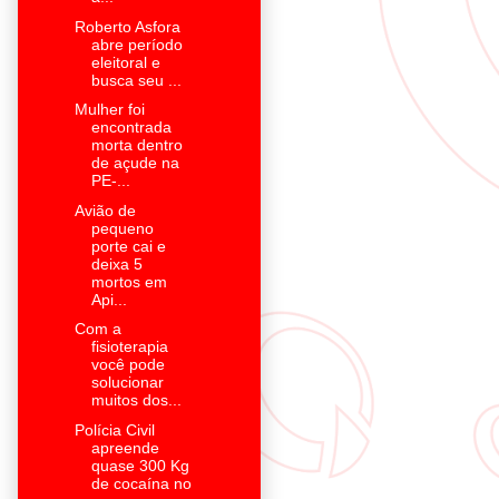
Roberto Asfora
abre período
eleitoral e
busca seu ...
Mulher foi
encontrada
morta dentro
de açude na
PE-...
Avião de
pequeno
porte cai e
deixa 5
mortos em
Api...
Com a
fisioterapia
você pode
solucionar
muitos dos...
Polícia Civil
apreende
quase 300 Kg
de cocaína no