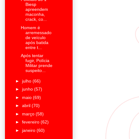
Biesp
apreendem
maconha,
crack, co...
Homem é
arremessado
de veículo
após batida
entre t...
Após tentar
fugir, Polícia
Militar prende
suspeito...
►
julho
(66)
►
junho
(57)
►
maio
(69)
►
abril
(70)
►
março
(58)
►
fevereiro
(62)
►
janeiro
(60)