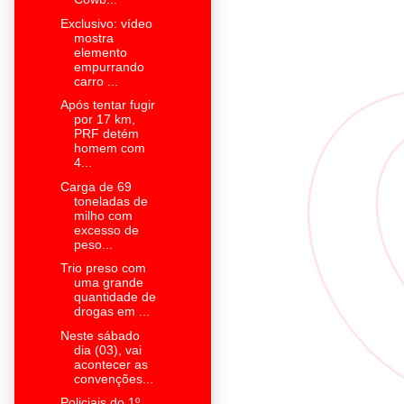
Exclusivo: vídeo
mostra
elemento
empurrando
carro ...
Após tentar fugir
por 17 km,
PRF detém
homem com
4...
Carga de 69
toneladas de
milho com
excesso de
peso...
Trio preso com
uma grande
quantidade de
drogas em ...
Neste sábado
dia (03), vai
acontecer as
convenções...
Policiais do 1º