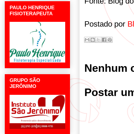
Fonte: Blog d
PAULO HENRIQUE
FISIOTERAPEUTA
Postado por
B
Nenhum c
GRUPO SÃO
JERÔNIMO
Postar u