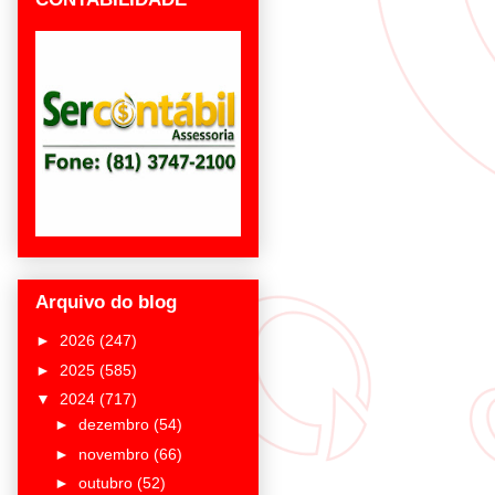
Arquivo do blog
►
2026
(247)
►
2025
(585)
▼
2024
(717)
►
dezembro
(54)
►
novembro
(66)
►
outubro
(52)