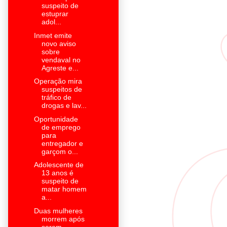
suspeito de
estuprar
adol...
Inmet emite
novo aviso
sobre
vendaval no
Agreste e...
Operação mira
suspeitos de
tráfico de
drogas e lav...
Oportunidade
de emprego
para
entregador e
garçom o...
Adolescente de
13 anos é
suspeito de
matar homem
a...
Duas mulheres
morrem após
serem