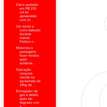
Carro avaliado
em R$ 150
mil foi
apreendido
com ch...
Um morto e
outro baleado
durante
evento
Político n...
Motorista e
passageiro
ficam feridos
após
acidente...
Operação
conjunta
resulta na
apreensão de
18kg de ...
Entregador de
gás é detido
após ser
flagrado com
a...