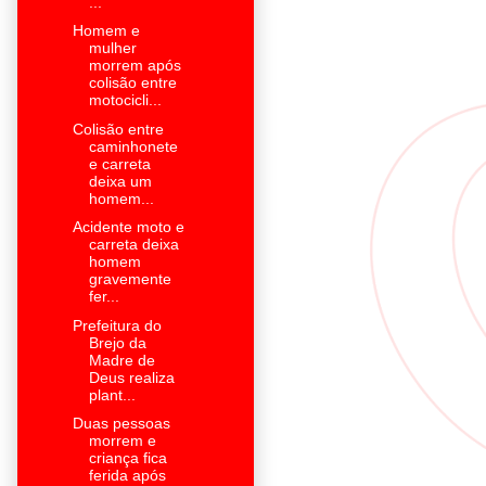
...
Homem e
mulher
morrem após
colisão entre
motocicli...
Colisão entre
caminhonete
e carreta
deixa um
homem...
Acidente moto e
carreta deixa
homem
gravemente
fer...
Prefeitura do
Brejo da
Madre de
Deus realiza
plant...
Duas pessoas
morrem e
criança fica
ferida após