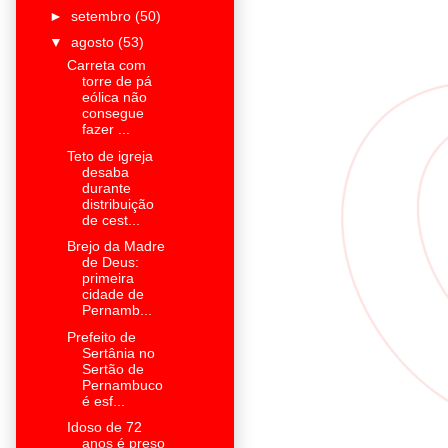
►
setembro
(50)
▼
agosto
(53)
Carreta com
torre de pá
eólica não
consegue
fazer ...
Teto de igreja
desaba
durante
distribuição
de cest...
Brejo da Madre
de Deus:
primeira
cidade de
Pernamb...
Prefeito de
Sertânia no
Sertão de
Pernambuco
é esf...
Idoso de 72
anos é preso