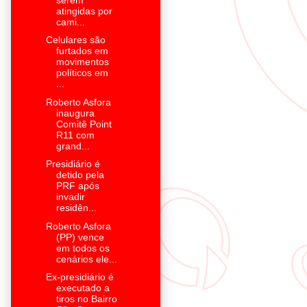
atingidas por
cami...
Celulares são
furtados em
movimentos
políticos em
...
Roberto Asfora
inaugura
Comitê Point
R11 com
grand...
Presidiário é
detido pela
PRF após
invadir
residên...
Roberto Asfora
(PP) vence
em todos os
cenários ele...
Ex-presidiário é
executado a
tiros no Bairro