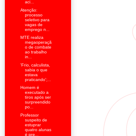
aci...
Atenção:
processo
seletivo para
vagas de
emprego n...
MTE realiza
megaoperaçã
o de combate
ao trabalho
in...
'Frio, calculista,
sabia o que
estava
praticando';...
Homem é
executado a
tiros após ser
surpreendido
po...
Professor
suspeito de
estuprar
quatro alunas
é pre...