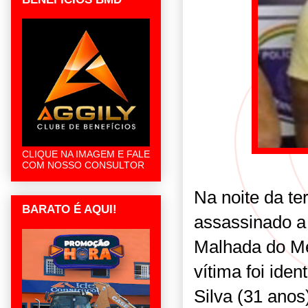
CLIQUE NA IMAGEM E FALE
COM NOSSO CONSULTOR
Na noite da te
BARATO É AQUI!
assassinado a 
Malhada do Me
vítima foi ide
Silva (31 anos