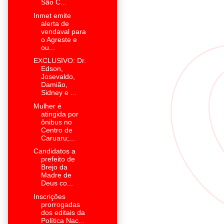
São C...
Inmet emite
alerta de
vendaval para
o Agreste e
ou...
EXCLUSIVO: Dr.
Edson,
Josevaldo,
Damião,
Sidney e ...
Mulher é
atingida por
ônibus no
Centro de
Caruaru;...
Candidatos a
prefeito de
Brejo da
Madre de
Deus co...
Inscrições
prorrogadas
dos editais da
Política Nac...