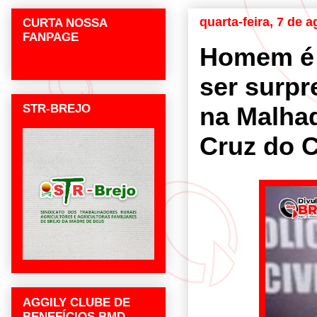
quarta-feira, 7 de 
CURTA NOSSA
FANPAGE
Homem é 
ser surpr
STR-BREJO
na Malha
Cruz do C
AGGILY CLUBE DE
BENEFÍCIOS BMD