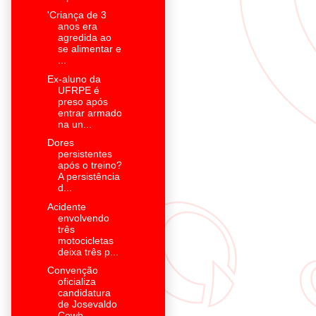
'Criança de 3
anos era
agredida ao
se alimentar e
...
Ex-aluno da
UFRPE é
preso após
entrar armado
na un...
Dores
persistentes
após o treino?
A persistência
d...
Acidente
envolvendo
três
motocicletas
deixa três p...
Convenção
oficializa
candidatura
de Josevaldo
Cowb...